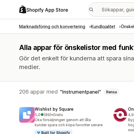
Shopify App Store
Marknadsföring och konvertering
Kundlojalitet
Önskel
Alla appar för önskelistor med funk
Gör det enkelt för kunderna att spara sina
medier.
206 appar med
Instrumentpanel
Rensa
Wishlist by Square
On
av 5 stjärnor
5,0
(89)
•
Gratis
4,9
89 recensioner totalt
350
Öka försäljningen genom att låta
Byg
kunder spara och köpa favoriter senare
hög
min
Built for Shopify