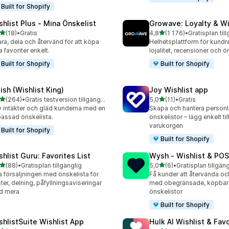
Built for Shopify
shlist Plus ‑ Mina Önskelist
Growave: Loyalty & Wi
av 5 stjärnor
av 5 stjärnor
(18)
•
Gratis
4,8
(1 176)
•
Gratisplan til
recensioner totalt
1176 recensioner totalt
ra, dela och återvänd för att köpa
Helhetsplattform för kundr
a favoriter enkelt.
lojalitet, recensioner och ö
Built for Shopify
Built for Shopify
ish (Wishlist King)
Joy Wishlist app
av 5 stjärnor
av 5 stjärnor
(264)
•
Gratis testversion tillgänglig
5,0
(11)
•
Gratis
 recensioner totalt
11 recensioner totalt
v intäkter och gläd kunderna med en
Skapa och hantera personl
assad önskelista.
önskelistor – lägg enkelt till
varukorgen
Built for Shopify
Built for Shopify
shlist Guru: Favorites List
Wysh ‑ Wishlist & POS
av 5 stjärnor
av 5 stjärnor
(88)
•
Gratisplan tillgänglig
5,0
(6)
•
Gratisplan tillgäng
recensioner totalt
6 recensioner totalt
 försäljningen med önskelista för
Få kunder att återvända oc
ter, delning, påfyllningsaviseringar
med obegränsade, köpbar
d mera
önskelistor
Built for Shopify
shlistSuite Wishlist App
Hulk AI Wishlist & Fav