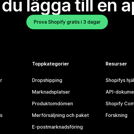
l du lägga till en 
Prova Shopify gratis i 3 dagar
Toppkategorier
Resurser
r
Dropshipping
Shopifys hjä
Marknadsplatser
API-dokume
Produktomdömen
Shopify Co
s
Merförsäljning och paket
Forskning
E-postmarknadsföring