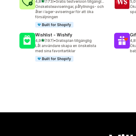
av 5 stjärnor
4,8
(173)
•
Gratis testversion tillgänglig
5,0
173 recensioner totalt
18 
Önskelisteaviseringar, påfyllnings- och
Öka
åter i lager-aviseringar för att öka
spa
försäljningen
Built for Shopify
Wishlist ‑ Wishify
Gi
av 5 stjärnor
4,9
(197)
•
Gratisplan tillgänglig
4,8
197 recensioner totalt
180
Låt användare skapa en önskelista
Öka
med sina favoritartiklar
bab
Built for Shopify