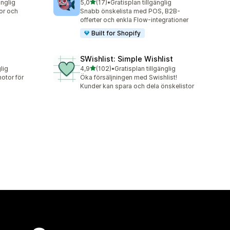
av 5 stjärnor
änglig
5,0
(17)
•
Gratisplan tillgänglig
17 recensioner totalt
tor och
Snabb önskelista med POS, B2B-
offerter och enkla Flow-integrationer
Built for Shopify
SWishlist: Simple Wishlist
av 5 stjärnor
lig
4,9
(102)
•
Gratisplan tillgänglig
102 recensioner totalt
otor för
Öka försäljningen med Swishlist!
Kunder kan spara och dela önskelistor