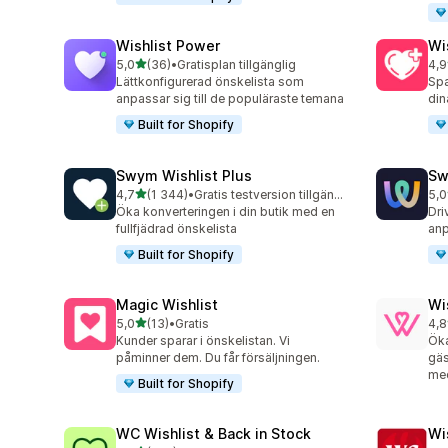
Wishlist Power
Wi
av 5 stjärnor
5,0
(36)
•
Gratisplan tillgänglig
4,9
36 recensioner totalt
18 
Lättkonfigurerad önskelista som
Spa
anpassar sig till de populäraste temana
din
Built for Shopify
Swym Wishlist Plus
Sw
av 5 stjärnor
4,7
(1 344)
•
Gratis testversion tillgänglig
5,0
1344 recensioner totalt
264
Öka konverteringen i din butik med en
Dri
fullfjädrad önskelista
anp
Built for Shopify
Magic Wishlist
Wi
av 5 stjärnor
5,0
(13)
•
Gratis
4,8
13 recensioner totalt
88 
Kunder sparar i önskelistan. Vi
Öka
påminner dem. Du får försäljningen.
gäs
me
Built for Shopify
WC Wishlist & Back in Stock
Wi