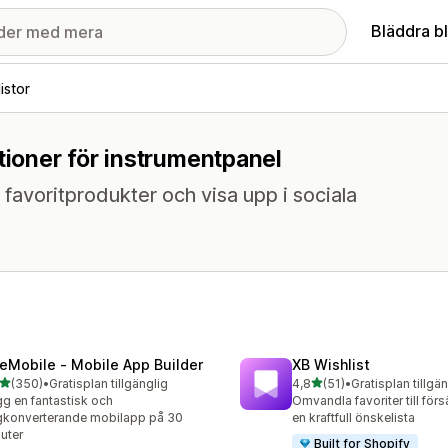
Bläddra b
istor
tioner för instrumentpanel
 favoritprodukter och visa upp i sociala
eMobile ‑ Mobile App Builder
XB Wishlist
av 5 stjärnor
av 5 stjärnor
(350)
•
Gratisplan tillgänglig
4,8
(51)
•
Gratisplan tillgä
 recensioner totalt
51 recensioner totalt
g en fantastisk och
Omvandla favoriter till för
konverterande mobilapp på 30
en kraftfull önskelista
uter
Built for Shopify