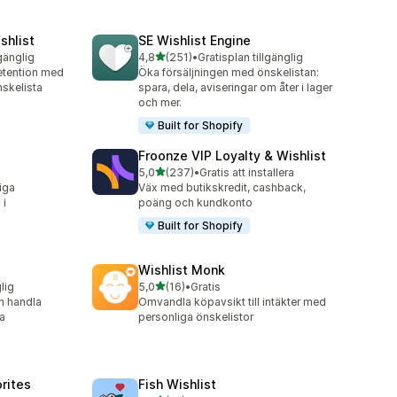
shlist
SE Wishlist Engine
av 5 stjärnor
lgänglig
4,8
(251)
•
Gratisplan tillgänglig
251 recensioner totalt
etention med
Öka försäljningen med önskelistan:
nskelista
spara, dela, aviseringar om åter i lager
och mer.
Built for Shopify
Froonze VIP Loyalty & Wishlist
av 5 stjärnor
5,0
(237)
•
Gratis att installera
237 recensioner totalt
iga
Väx med butikskredit, cashback,
 i
poäng och kundkonto
Built for Shopify
Wishlist Monk
av 5 stjärnor
lig
5,0
(16)
•
Gratis
16 recensioner totalt
h handla
Omvandla köpavsikt till intäkter med
a
personliga önskelistor
orites
Fish Wishlist