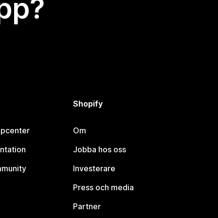
app?
Shopify
lpcenter
Om
ntation
Jobba hos oss
mmunity
Investerare
Press och media
Partner