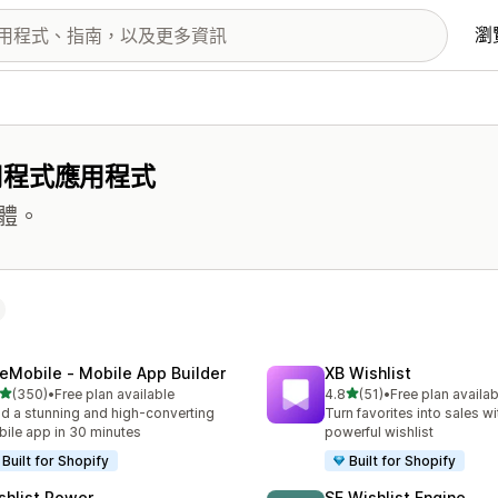
瀏
用程式應用程式
體。
eMobile ‑ Mobile App Builder
XB Wishlist
滿分 5 顆星
滿分 5 顆星
(350)
•
Free plan available
4.8
(51)
•
Free plan availab
 350 則評價
共有 51 則評價
ld a stunning and high-converting
Turn favorites into sales wi
ile app in 30 minutes
powerful wishlist
Built for Shopify
Built for Shopify
shlist Power
SE Wishlist Engine