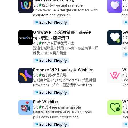
滿分 5 顆星
5.0
(264)
•
Free trial available
5.0
共有 264 則評價
共有
Drive revenue & delight customers with
Eas
a customised Wishlist.
the
Built for Shopify
Growave：忠誠度計畫、商品評
Sw
價、獎勵、願望清單
4.7
共有
Inc
滿分 5 顆星
4.8
(1,171)
•
提供免費方案
共有 1171 則評價
ful
透過忠誠計畫、獎勵、推薦、願望清單、評
論及 UGC 來提升銷量
Built for Shopify
Froonze VIP Loyalty & Wishlist
Wi
滿分 5 顆星
5.0
(238)
•
免費安裝
4.8
共有 238 則評價
共有
忠誠度計劃(loyalty program)、獎勵計劃
Gro
(rewards)、紹介、願望清單(wish list)
Res
Built for Shopify
Fish Wishlist
WC
滿分 5 顆星
5.0
(17)
•
Free plan available
4.8
共有 17 則評價
共有
Fast Wishlist with POS, B2B Quotes
Wis
plus easy Flow integrations
ale
Built for Shopify