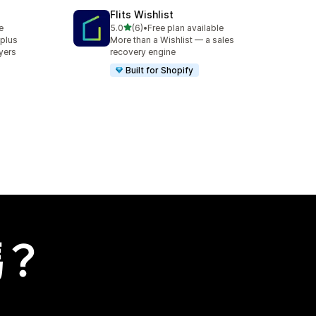
Flits Wishlist
滿分 5 顆星
e
5.0
(6)
•
Free plan available
共有 6 則評價
 plus
More than a Wishlist — a sales
yers
recovery engine
Built for Shopify
嗎？