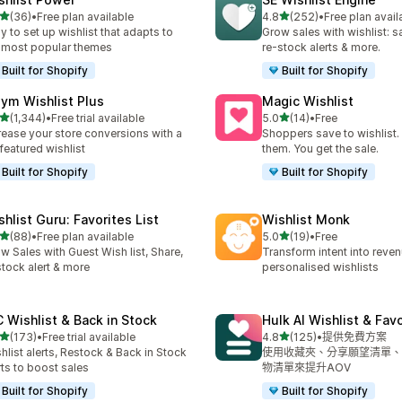
滿分 5 顆星
滿分 5 顆星
(36)
•
Free plan available
4.8
(252)
•
Free plan avail
 36 則評價
共有 252 則評價
y to set up wishlist that adapts to
Grow sales with wishlist: s
 most popular themes
re-stock alerts & more.
Built for Shopify
Built for Shopify
ym Wishlist Plus
Magic Wishlist
滿分 5 顆星
滿分 5 顆星
(1,344)
•
Free trial available
5.0
(14)
•
Free
 1344 則評價
共有 14 則評價
rease your store conversions with a
Shoppers save to wishlist
l featured wishlist
them. You get the sale.
Built for Shopify
Built for Shopify
shlist Guru: Favorites List
Wishlist Monk
滿分 5 顆星
滿分 5 顆星
(88)
•
Free plan available
5.0
(19)
•
Free
 88 則評價
共有 19 則評價
w Sales with Guest Wish list, Share,
Transform intent into reven
tock alert & more
personalised wishlists
 Wishlist & Back in Stock
Hulk AI Wishlist & Fav
滿分 5 顆星
滿分 5 顆星
(173)
•
Free trial available
4.8
(125)
•
提供免費方案
 173 則評價
共有 125 則評價
hlist alerts, Restock & Back in Stock
使用收藏夾、分享願望清單、
rts to boost sales
物清單來提升AOV
Built for Shopify
Built for Shopify