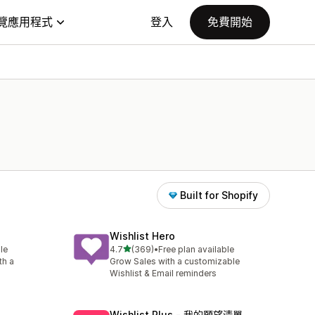
覽應用程式
登入
免費開始
Built for Shopify
Wishlist Hero
滿分 5 顆星
le
4.7
(369)
•
Free plan available
共有 369 則評價
th a
Grow Sales with a customizable
Wishlist & Email reminders
Wishlist Plus ‑ 我的願望清單