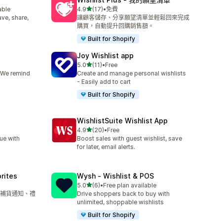
滿分 5 顆星
able
4.9
(17)
•
免費
共有 17 則評價
ave, share,
讓顧客儲存、分享願望清單並輕鬆回來完成
購買，自動提升回購銷售額。
Built for Shopify
Joy Wishlist app
滿分 5 顆星
5.0
(11)
•
Free
共有 11 則評價
. We remind
Create and manage personal wishlists
- Easily add to cart
Built for Shopify
WishlistSuite Wishlist App
滿分 5 顆星
4.9
(20)
•
Free
共有 20 則評價
ue with
Boost sales with guest wishlist, save
for later, email alerts.
orites
Wysh ‑ Wishlist & POS
滿分 5 顆星
5.0
(6)
•
Free plan available
共有 6 則評價
補貨通知、禮
Drive shoppers back to buy with
unlimited, shoppable wishlists
Built for Shopify