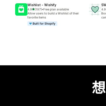
Wishlist ‑ Wishify
SW
滿分 5 顆星
4.9
(197)
•
Free plan available
4.9
共有 197 則評價
共有
Allow users to build a Wishlist of their
Boo
favorite items
can
Built for Shopify
想