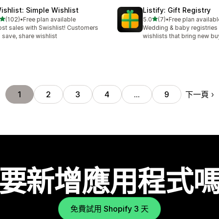
ishlist: Simple Wishlist
Listify: Gift Registry
滿分 5 顆星
滿分 5 顆星
(102)
•
Free plan available
5.0
(7)
•
Free plan availabl
 102 則評價
共有 7 則評價
st sales with Swishlist! Customers
Wedding & baby registries
 save, share wishlist
wishlists that bring new bu
下一頁
1
2
3
4
…
9
要新增應用程式
免費試用 Shopify 3 天