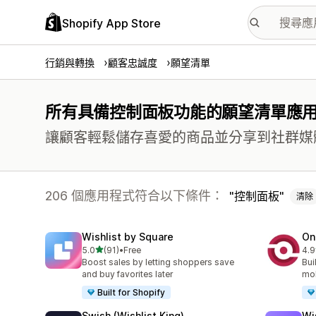
Shopify App Store
行銷與轉換
顧客忠誠度
願望清單
所有具備控制面板功能的願望清單應
讓顧客輕鬆儲存喜愛的商品並分享到社群媒
206 個應用程式符合以下條件：
控制面板
清除
Wishlist by Square
On
滿分 5 顆星
5.0
(91)
•
Free
4.9
共有 91 則評價
共有
Boost sales by letting shoppers save
Bui
and buy favorites later
mob
Built for Shopify
Swish (Wishlist King)
Wi