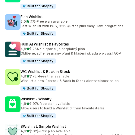
Built for Shopify
Fish Wishlist
z 5 hvězd
5,0
(17)
•
Free plan available
Celkový počet recenzí: 17
Fast Wishlist with POS, B2B Quotes plus easy Flow integrations
Built for Shopify
Hulk AI Wishlist & Favorites
z 5 hvězd
4,8
(125)
•
K dispozici je bezplatný plán
Celkový počet recenzí: 125
Oblíbené, sdílej seznamy přání & hlášení skladu pro vyšší AOV
Built for Shopify
WC Wishlist & Back in Stock
z 5 hvězd
4,8
(173)
•
Free trial available
Celkový počet recenzí: 173
Wishlist alerts, Restock & Back in Stock alerts to boost sales
Built for Shopify
Wishlist ‑ Wishify
z 5 hvězd
4,9
(197)
•
Free plan available
Celkový počet recenzí: 197
Allow users to build a Wishlist of their favorite items
Built for Shopify
SWishlist: Simple Wishlist
z 5 hvězd
4,9
(102)
•
Free plan available
Celkový počet recenzí: 102