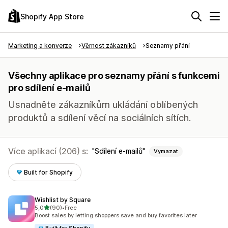
Shopify App Store
Marketing a konverze
Věrnost zákazníků
Seznamy přání
Všechny aplikace pro seznamy přání s funkcemi
pro sdílení e-mailů
Usnadněte zákazníkům ukládání oblíbených
produktů a sdílení věcí na sociálních sítích.
Více aplikací (206) s:
Sdílení e-mailů
Vymazat
Built for Shopify
Wishlist by Square
z 5 hvězd
5,0
(90)
•
Free
Celkový počet recenzí: 90
Boost sales by letting shoppers save and buy favorites later