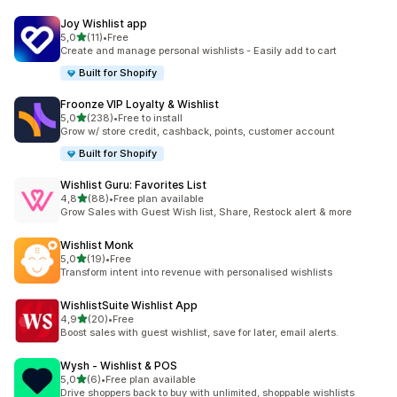
Joy Wishlist app
z 5 hvězd
5,0
(11)
•
Free
Celkový počet recenzí: 11
Create and manage personal wishlists - Easily add to cart
Built for Shopify
Froonze VIP Loyalty & Wishlist
z 5 hvězd
5,0
(238)
•
Free to install
Celkový počet recenzí: 238
Grow w/ store credit, cashback, points, customer account
Built for Shopify
Wishlist Guru: Favorites List
z 5 hvězd
4,8
(88)
•
Free plan available
Celkový počet recenzí: 88
Grow Sales with Guest Wish list, Share, Restock alert & more
Wishlist Monk
z 5 hvězd
5,0
(19)
•
Free
Celkový počet recenzí: 19
Transform intent into revenue with personalised wishlists
WishlistSuite Wishlist App
z 5 hvězd
4,9
(20)
•
Free
Celkový počet recenzí: 20
Boost sales with guest wishlist, save for later, email alerts.
Wysh ‑ Wishlist & POS
z 5 hvězd
5,0
(6)
•
Free plan available
Celkový počet recenzí: 6
Drive shoppers back to buy with unlimited, shoppable wishlists