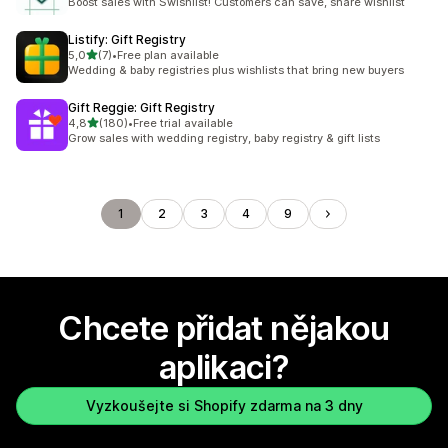
Boost sales with Swishlist! Customers can save, share wishlist
Listify: Gift Registry
z 5 hvězd
5,0
(7)
•
Free plan available
Celkový počet recenzí: 7
Wedding & baby registries plus wishlists that bring new buyers
Gift Reggie: Gift Registry
z 5 hvězd
4,8
(180)
•
Free trial available
Celkový počet recenzí: 180
Grow sales with wedding registry, baby registry & gift lists
1
2
3
4
9
Chcete přidat nějakou
aplikaci?
Vyzkoušejte si Shopify zdarma na 3 dny