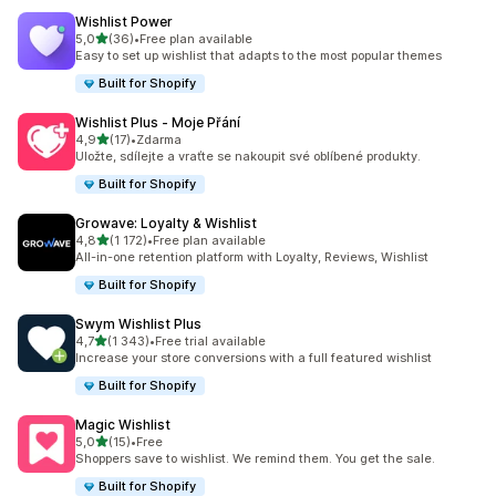
Wishlist Power
z 5 hvězd
5,0
(36)
•
Free plan available
Celkový počet recenzí: 36
Easy to set up wishlist that adapts to the most popular themes
Built for Shopify
Wishlist Plus ‑ Moje Přání
z 5 hvězd
4,9
(17)
•
Zdarma
Celkový počet recenzí: 17
Uložte, sdílejte a vraťte se nakoupit své oblíbené produkty.
Built for Shopify
Growave: Loyalty & Wishlist
z 5 hvězd
4,8
(1 172)
•
Free plan available
Celkový počet recenzí: 1172
All-in-one retention platform with Loyalty, Reviews, Wishlist
Built for Shopify
Swym Wishlist Plus
z 5 hvězd
4,7
(1 343)
•
Free trial available
Celkový počet recenzí: 1343
Increase your store conversions with a full featured wishlist
Built for Shopify
Magic Wishlist
z 5 hvězd
5,0
(15)
•
Free
Celkový počet recenzí: 15
Shoppers save to wishlist. We remind them. You get the sale.
Built for Shopify