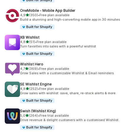
Built for Shopify
OneMobile ‑ Mobile App Builder
z 5 hvězd
4,9
(350)
•
Free plan available
Celkový počet recenzí: 350
Build a stunning and high-converting mobile app in 30 minutes
Built for Shopify
XB Wishlist
z 5 hvězd
4,8
(51)
•
Free plan available
Celkový počet recenzí: 51
Turn favorites into sales with a powerful wishlist
Built for Shopify
Wishlist Hero
z 5 hvězd
4,7
(369)
•
Free plan available
Celkový počet recenzí: 369
Grow Sales with a customizable Wishlist & Email reminders
SE Wishlist Engine
z 5 hvězd
4,8
(252)
•
Free plan available
Celkový počet recenzí: 252
Grow sales with wishlist: save, share, re-stock alerts & more.
Built for Shopify
Swish (Wishlist King)
z 5 hvězd
5,0
(264)
•
Free trial available
Celkový počet recenzí: 264
Drive revenue & delight customers with a customised Wishlist.
Built for Shopify