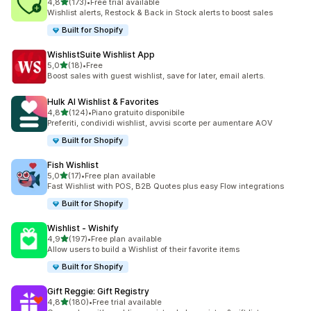
stelle su 5
4,8
(173)
•
Free trial available
173 recensioni totali
Wishlist alerts, Restock & Back in Stock alerts to boost sales
Built for Shopify
WishlistSuite Wishlist App
stelle su 5
5,0
(18)
•
Free
18 recensioni totali
Boost sales with guest wishlist, save for later, email alerts.
Hulk AI Wishlist & Favorites
stelle su 5
4,8
(124)
•
Piano gratuito disponibile
124 recensioni totali
Preferiti, condividi wishlist, avvisi scorte per aumentare AOV
Built for Shopify
Fish Wishlist
stelle su 5
5,0
(17)
•
Free plan available
17 recensioni totali
Fast Wishlist with POS, B2B Quotes plus easy Flow integrations
Built for Shopify
Wishlist ‑ Wishify
stelle su 5
4,9
(197)
•
Free plan available
197 recensioni totali
Allow users to build a Wishlist of their favorite items
Built for Shopify
Gift Reggie: Gift Registry
stelle su 5
4,8
(180)
•
Free trial available
180 recensioni totali