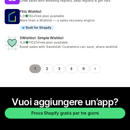
Grow sales with wedding registry, baby registry & gift lists
Flits Wishlist
stelle su 5
5,0
(6)
•
Free plan available
6 recensioni totali
More than a Wishlist — a sales recovery engine
Built for Shopify
SWishlist: Simple Wishlist
stelle su 5
4,9
(102)
•
Free plan available
102 recensioni totali
Boost sales with Swishlist! Customers can save, share wishlist
1
2
3
4
9
Vuoi aggiungere un’app?
Prova Shopify gratis per tre giorni