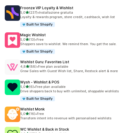
Froonze VIP Loyalty & Wishlist
stelle su 5
5,0
(237)
•
Installazione gratuita
237 recensioni totali
Loyalty & rewards program, store credit, cashback, wish list
Built for Shopify
Magic Wishlist
stelle su 5
5,0
(13)
•
Free
13 recensioni totali
Shoppers save to wishlist. We remind them. You get the sale.
Built for Shopify
Wishlist Guru: Favorites List
stelle su 5
4,8
(88)
•
Free plan available
88 recensioni totali
Grow Sales with Guest Wish list, Share, Restock alert & more
Wysh ‑ Wishlist & POS
stelle su 5
5,0
(6)
•
Free plan available
6 recensioni totali
Drive shoppers back to buy with unlimited, shoppable wishlists
Built for Shopify
Wishlist Monk
stelle su 5
5,0
(16)
•
Free
16 recensioni totali
Transform intent into revenue with personalised wishlists
WC Wishlist & Back in Stock