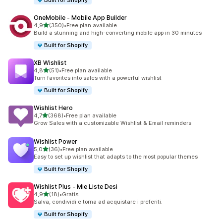
Built for Shopify
OneMobile ‑ Mobile App Builder
stelle su 5
4,9
(350)
•
Free plan available
350 recensioni totali
Build a stunning and high-converting mobile app in 30 minutes
Built for Shopify
XB Wishlist
stelle su 5
4,8
(51)
•
Free plan available
51 recensioni totali
Turn favorites into sales with a powerful wishlist
Built for Shopify
Wishlist Hero
stelle su 5
4,7
(368)
•
Free plan available
368 recensioni totali
Grow Sales with a customizable Wishlist & Email reminders
Wishlist Power
stelle su 5
5,0
(36)
•
Free plan available
36 recensioni totali
Easy to set up wishlist that adapts to the most popular themes
Built for Shopify
Wishlist Plus ‑ Mie Liste Desi
stelle su 5
4,9
(18)
•
Gratis
18 recensioni totali
Salva, condividi e torna ad acquistare i preferiti.
Built for Shopify