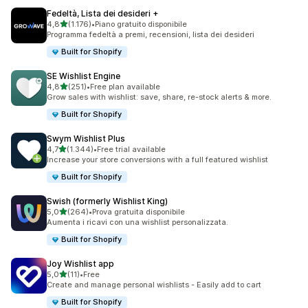
Fedeltà, Lista dei desideri +
stelle su 5
4,8
(1.176)
•
Piano gratuito disponibile
1176 recensioni totali
Programma fedeltà a premi, recensioni, lista dei desideri
Built for Shopify
SE Wishlist Engine
stelle su 5
4,8
(251)
•
Free plan available
251 recensioni totali
Grow sales with wishlist: save, share, re-stock alerts & more.
Built for Shopify
Swym Wishlist Plus
stelle su 5
4,7
(1.344)
•
Free trial available
1344 recensioni totali
Increase your store conversions with a full featured wishlist
Built for Shopify
Swish (formerly Wishlist King)
stelle su 5
5,0
(264)
•
Prova gratuita disponibile
264 recensioni totali
Aumenta i ricavi con una wishlist personalizzata.
Built for Shopify
Joy Wishlist app
stelle su 5
5,0
(11)
•
Free
11 recensioni totali
Create and manage personal wishlists - Easily add to cart
Built for Shopify