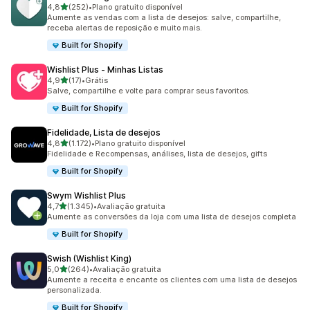
de 5 estrelas
4,8
(252)
•
Plano gratuito disponível
252 avaliações ao todo
Aumente as vendas com a lista de desejos: salve, compartilhe,
receba alertas de reposição e muito mais.
Built for Shopify
Wishlist Plus ‑ Minhas Listas
de 5 estrelas
4,9
(17)
•
Grátis
17 avaliações ao todo
Salve, compartilhe e volte para comprar seus favoritos.
Built for Shopify
Fidelidade, Lista de desejos
de 5 estrelas
4,8
(1.172)
•
Plano gratuito disponível
1172 avaliações ao todo
Fidelidade e Recompensas, análises, lista de desejos, gifts
Built for Shopify
Swym Wishlist Plus
de 5 estrelas
4,7
(1.345)
•
Avaliação gratuita
1345 avaliações ao todo
Aumente as conversões da loja com uma lista de desejos completa
Built for Shopify
Swish (Wishlist King)
de 5 estrelas
5,0
(264)
•
Avaliação gratuita
264 avaliações ao todo
Aumente a receita e encante os clientes com uma lista de desejos
personalizada.
Built for Shopify