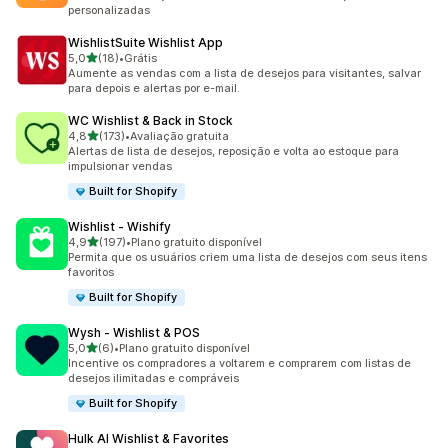
personalizadas
WishlistSuite Wishlist App
de 5 estrelas
5,0
(18)
•
Grátis
18 avaliações ao todo
Aumente as vendas com a lista de desejos para visitantes, salvar
para depois e alertas por e-mail.
WC Wishlist & Back in Stock
de 5 estrelas
4,8
(173)
•
Avaliação gratuita
173 avaliações ao todo
Alertas de lista de desejos, reposição e volta ao estoque para
impulsionar vendas
Built for Shopify
Wishlist ‑ Wishify
de 5 estrelas
4,9
(197)
•
Plano gratuito disponível
197 avaliações ao todo
Permita que os usuários criem uma lista de desejos com seus itens
favoritos
Built for Shopify
Wysh ‑ Wishlist & POS
de 5 estrelas
5,0
(6)
•
Plano gratuito disponível
6 avaliações ao todo
Incentive os compradores a voltarem e comprarem com listas de
desejos ilimitadas e compráveis
Built for Shopify
Hulk AI Wishlist & Favorites