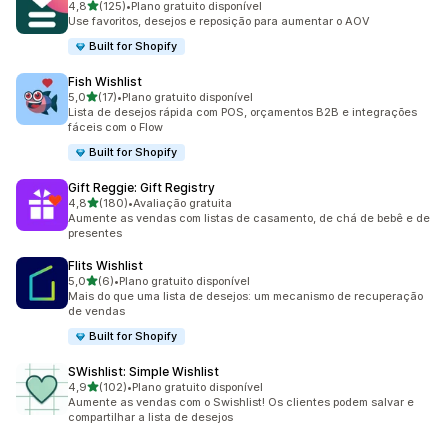
de 5 estrelas
4,8
(125)
•
Plano gratuito disponível
125 avaliações ao todo
Use favoritos, desejos e reposição para aumentar o AOV
Built for Shopify
Fish Wishlist
de 5 estrelas
5,0
(17)
•
Plano gratuito disponível
17 avaliações ao todo
Lista de desejos rápida com POS, orçamentos B2B e integrações
fáceis com o Flow
Built for Shopify
Gift Reggie: Gift Registry
de 5 estrelas
4,8
(180)
•
Avaliação gratuita
180 avaliações ao todo
Aumente as vendas com listas de casamento, de chá de bebê e de
presentes
Flits Wishlist
de 5 estrelas
5,0
(6)
•
Plano gratuito disponível
6 avaliações ao todo
Mais do que uma lista de desejos: um mecanismo de recuperação
de vendas
Built for Shopify
SWishlist: Simple Wishlist
de 5 estrelas
4,9
(102)
•
Plano gratuito disponível
102 avaliações ao todo
Aumente as vendas com o Swishlist! Os clientes podem salvar e
compartilhar a lista de desejos