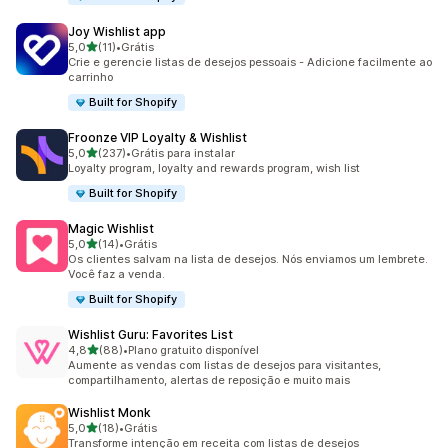
Joy Wishlist app
de 5 estrelas
5,0
(11)
•
Grátis
11 avaliações ao todo
Crie e gerencie listas de desejos pessoais - Adicione facilmente ao
carrinho
Built for Shopify
Froonze VIP Loyalty & Wishlist
de 5 estrelas
5,0
(237)
•
Grátis para instalar
237 avaliações ao todo
Loyalty program, loyalty and rewards program, wish list
Built for Shopify
Magic Wishlist
de 5 estrelas
5,0
(14)
•
Grátis
14 avaliações ao todo
Os clientes salvam na lista de desejos. Nós enviamos um lembrete.
Você faz a venda.
Built for Shopify
Wishlist Guru: Favorites List
de 5 estrelas
4,8
(88)
•
Plano gratuito disponível
88 avaliações ao todo
Aumente as vendas com listas de desejos para visitantes,
compartilhamento, alertas de reposição e muito mais
Wishlist Monk
de 5 estrelas
5,0
(18)
•
Grátis
18 avaliações ao todo
Transforme intenção em receita com listas de desejos