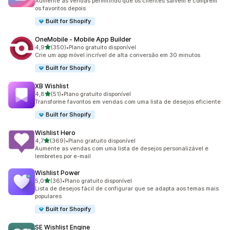
Aumente as vendas permitindo que os clientes salvem e comprem
os favoritos depois
Built for Shopify
OneMobile ‑ Mobile App Builder
de 5 estrelas
4,9
(350)
•
Plano gratuito disponível
350 avaliações ao todo
Crie um app móvel incrível de alta conversão em 30 minutos
Built for Shopify
XB Wishlist
de 5 estrelas
4,8
(51)
•
Plano gratuito disponível
51 avaliações ao todo
Transforme favoritos em vendas com uma lista de desejos eficiente
Built for Shopify
Wishlist Hero
de 5 estrelas
4,7
(369)
•
Plano gratuito disponível
369 avaliações ao todo
Aumente as vendas com uma lista de desejos personalizável e
lembretes por e-mail
Wishlist Power
de 5 estrelas
5,0
(36)
•
Plano gratuito disponível
36 avaliações ao todo
Lista de desejos fácil de configurar que se adapta aos temas mais
populares
Built for Shopify
SE Wishlist Engine