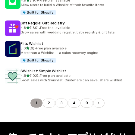
5つ星中
4.9
(197)
•
Free plan available
合計レビュー数：197件
Allow users to build a Wishlist of their favorite items
Built for Shopify
Gift Reggie: Gift Registry
5つ星中
4.8
(180)
•
Free trial available
合計レビュー数：180件
Grow sales with wedding registry, baby registry & gift lists
Flits Wishlist
5つ星中
5.0
(6)
•
Free plan available
合計レビュー数：6件
More than a Wishlist — a sales recovery engine
Built for Shopify
SWishlist: Simple Wishlist
5つ星中
4.9
(102)
•
Free plan available
合計レビュー数：102件
Boost sales with Swishlist! Customers can save, share wishlist
1
2
3
4
9