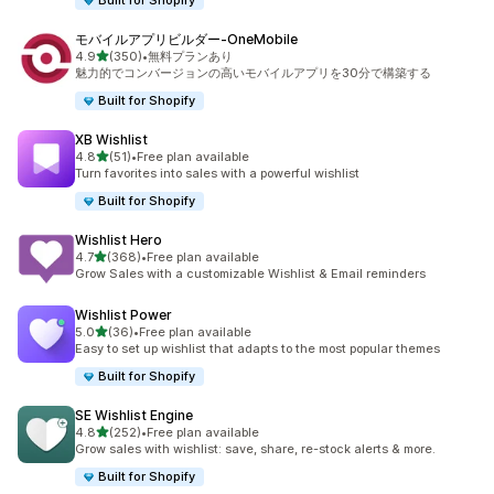
Built for Shopify
モバイルアプリビルダー‑OneMobile
5つ星中
4.9
(350)
•
無料プランあり
合計レビュー数：350件
魅力的でコンバージョンの高いモバイルアプリを30分で構築する
Built for Shopify
XB Wishlist
5つ星中
4.8
(51)
•
Free plan available
合計レビュー数：51件
Turn favorites into sales with a powerful wishlist
Built for Shopify
Wishlist Hero
5つ星中
4.7
(368)
•
Free plan available
合計レビュー数：368件
Grow Sales with a customizable Wishlist & Email reminders
Wishlist Power
5つ星中
5.0
(36)
•
Free plan available
合計レビュー数：36件
Easy to set up wishlist that adapts to the most popular themes
Built for Shopify
SE Wishlist Engine
5つ星中
4.8
(252)
•
Free plan available
合計レビュー数：252件
Grow sales with wishlist: save, share, re-stock alerts & more.
Built for Shopify