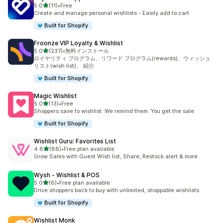
5つ星中
5.0
(11)
•
Free
合計レビュー数：11件
Create and manage personal wishlists - Easily add to cart
Built for Shopify
Froonze VIP Loyalty & Wishlist
5つ星中
5.0
(237)
•
無料インストール
合計レビュー数：237件
ロイヤリティ プログラム、リワード プログラム(rewards)、ウィッシュ
リスト(wish list)、 紹介
Built for Shopify
Magic Wishlist
5つ星中
5.0
(13)
•
Free
合計レビュー数：13件
Shoppers save to wishlist. We remind them. You get the sale.
Built for Shopify
Wishlist Guru: Favorites List
5つ星中
4.8
(88)
•
Free plan available
合計レビュー数：88件
Grow Sales with Guest Wish list, Share, Restock alert & more
Wysh ‑ Wishlist & POS
5つ星中
5.0
(6)
•
Free plan available
合計レビュー数：6件
Drive shoppers back to buy with unlimited, shoppable wishlists
Built for Shopify
Wishlist Monk