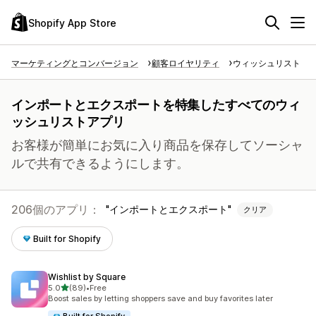
Shopify App Store
マーケティングとコンバージョン
顧客ロイヤリティ
ウィッシュリスト
インポートとエクスポートを特集したすべてのウィ
ッシュリストアプリ
お客様が簡単にお気に入り商品を保存してソーシャ
ルで共有できるようにします。
206個のアプリ：
インポートとエクスポート
クリア
Built for Shopify
Wishlist by Square
5つ星中
5.0
(89)
•
Free
合計レビュー数：89件
Boost sales by letting shoppers save and buy favorites later