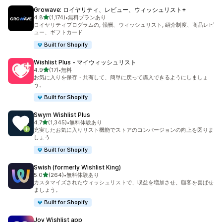
Growave: ロイヤリティ、レビュー、ウィッシュリスト+
5つ星中
4.8
(1,174)
•
無料プランあり
合計レビュー数：1174件
ロイヤリティプログラムの, 報酬、ウィッシュリスト, 紹介制度、商品レビ
ュー、ギフトカード
Built for Shopify
Wishlist Plus ‑ マイウィッシュリスト
5つ星中
4.9
(17)
•
無料
合計レビュー数：17件
お気に入りを保存・共有して、簡単に戻って購入できるようにしましょ
う。
Built for Shopify
Swym Wishlist Plus
5つ星中
4.7
(1,345)
•
無料体験あり
合計レビュー数：1345件
充実したお気に入りリスト機能でストアのコンバージョンの向上を図りま
しょう
Built for Shopify
Swish (formerly Wishlist King)
5つ星中
5.0
(264)
•
無料体験あり
合計レビュー数：264件
カスタマイズされたウィッシュリストで、収益を増加させ、顧客を喜ばせ
ましょう。
Built for Shopify
Joy Wishlist app