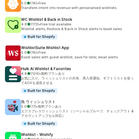
5つ星中
5.0
(16)
•
Free
合計レビュー数：16件
Transform intent into revenue with personalised wishlists
WC Wishlist & Back in Stock
5つ星中
4.8
(173)
•
Free trial available
合計レビュー数：173件
Wishlist alerts, Restock & Back in Stock alerts to boost sales
Built for Shopify
WishlistSuite Wishlist App
5つ星中
5.0
(18)
•
Free
合計レビュー数：18件
Boost sales with guest wishlist, save for later, email alerts.
Hulk AI Wishlist & Favorites
5つ星中
4.8
(124)
•
無料プランあり
合計レビュー数：124件
お気に入り、ウィッシュリストの共有、再入荷通知、ギフトリストを使っ
てAOVを成長させる
Built for Shopify
魚 ウィッシュリスト
5つ星中
5.0
(17)
•
無料プランあり
合計レビュー数：17件
エクスプレスウィッシュリスト（ソーシャルプルーフ、チェックアウト &
アカウントアップセル対応）
Built for Shopify
Wishlist ‑ Wishify