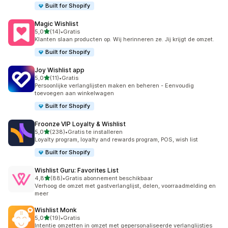
Built for Shopify
Magic Wishlist
van 5 sterren
5,0
(14)
•
Gratis
14 recensies in totaal
Klanten slaan producten op. Wij herinneren ze. Jij krijgt de omzet.
Built for Shopify
Joy Wishlist app
van 5 sterren
5,0
(11)
•
Gratis
11 recensies in totaal
Persoonlijke verlanglijsten maken en beheren - Eenvoudig
toevoegen aan winkelwagen
Built for Shopify
Froonze VIP Loyalty & Wishlist
van 5 sterren
5,0
(238)
•
Gratis te installeren
238 recensies in totaal
Loyalty program, loyalty and rewards program, POS, wish list
Built for Shopify
Wishlist Guru: Favorites List
van 5 sterren
4,8
(88)
•
Gratis abonnement beschikbaar
88 recensies in totaal
Verhoog de omzet met gastverlanglijst, delen, voorraadmelding en
meer
Wishlist Monk
van 5 sterren
5,0
(19)
•
Gratis
19 recensies in totaal
Intentie omzetten in omzet met gepersonaliseerde verlanglijstjes