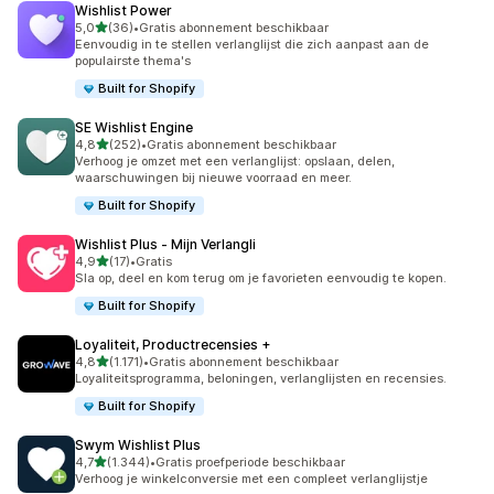
Wishlist Power
van 5 sterren
5,0
(36)
•
Gratis abonnement beschikbaar
36 recensies in totaal
Eenvoudig in te stellen verlanglijst die zich aanpast aan de
populairste thema's
Built for Shopify
SE Wishlist Engine
van 5 sterren
4,8
(252)
•
Gratis abonnement beschikbaar
252 recensies in totaal
Verhoog je omzet met een verlanglijst: opslaan, delen,
waarschuwingen bij nieuwe voorraad en meer.
Built for Shopify
Wishlist Plus ‑ Mijn Verlangli
van 5 sterren
4,9
(17)
•
Gratis
17 recensies in totaal
Sla op, deel en kom terug om je favorieten eenvoudig te kopen.
Built for Shopify
Loyaliteit, Productrecensies +
van 5 sterren
4,8
(1.171)
•
Gratis abonnement beschikbaar
1171 recensies in totaal
Loyaliteitsprogramma, beloningen, verlanglijsten en recensies.
Built for Shopify
Swym Wishlist Plus
van 5 sterren
4,7
(1.344)
•
Gratis proefperiode beschikbaar
1344 recensies in totaal
Verhoog je winkelconversie met een compleet verlanglijstje