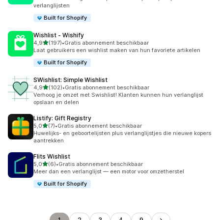
verlanglijsten
Built for Shopify
Wishlist ‑ Wishify
van 5 sterren
4,9
(197)
•
Gratis abonnement beschikbaar
197 recensies in totaal
Laat gebruikers een wishlist maken van hun favoriete artikelen
Built for Shopify
SWishlist: Simple Wishlist
van 5 sterren
4,9
(102)
•
Gratis abonnement beschikbaar
102 recensies in totaal
Verhoog je omzet met Swishlist! Klanten kunnen hun verlanglijst
opslaan en delen
Listify: Gift Registry
van 5 sterren
5,0
(7)
•
Gratis abonnement beschikbaar
7 recensies in totaal
Huwelijks- en geboortelijsten plus verlanglijstjes die nieuwe kopers
aantrekken
Flits Wishlist
van 5 sterren
5,0
(6)
•
Gratis abonnement beschikbaar
6 recensies in totaal
Meer dan een verlanglijst — een motor voor omzetherstel
Built for Shopify
1
2
3
4
9