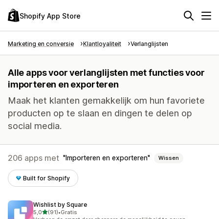
Shopify App Store
Marketing en conversie
Klantloyaliteit
Verlanglijsten
Alle apps voor verlanglijsten met functies voor
importeren en exporteren
Maak het klanten gemakkelijk om hun favoriete
producten op te slaan en dingen te delen op
social media.
206 apps met
Importeren en exporteren
Wissen
Built for Shopify
Wishlist by Square
van 5 sterren
5,0
(91)
•
Gratis
91 recensies in totaal