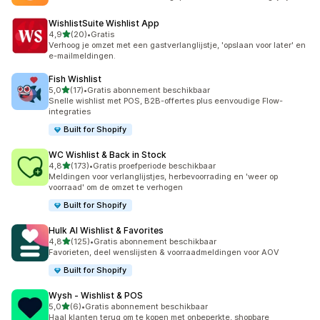
WishlistSuite Wishlist App
van 5 sterren
4,9
(20)
•
Gratis
20 recensies in totaal
Verhoog je omzet met een gastverlanglijstje, 'opslaan voor later' en
e-mailmeldingen.
Fish Wishlist
van 5 sterren
5,0
(17)
•
Gratis abonnement beschikbaar
17 recensies in totaal
Snelle wishlist met POS, B2B-offertes plus eenvoudige Flow-
integraties
Built for Shopify
WC Wishlist & Back in Stock
van 5 sterren
4,8
(173)
•
Gratis proefperiode beschikbaar
173 recensies in totaal
Meldingen voor verlanglijstjes, herbevoorrading en 'weer op
voorraad' om de omzet te verhogen
Built for Shopify
Hulk AI Wishlist & Favorites
van 5 sterren
4,8
(125)
•
Gratis abonnement beschikbaar
125 recensies in totaal
Favorieten, deel wenslijsten & voorraadmeldingen voor AOV
Built for Shopify
Wysh ‑ Wishlist & POS
van 5 sterren
5,0
(6)
•
Gratis abonnement beschikbaar
6 recensies in totaal
Haal klanten terug om te kopen met onbeperkte, shopbare