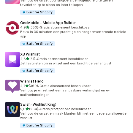
Verhoog de omzet door shoppers de mogelijkheid te geven
favorieten op te slaan en later te kopen
Built for Shopify
OneMobile ‑ Mobile App Builder
van 5 sterren
4,9
(350)
•
Gratis abonnement beschikbaar
350 recensies in totaal
Bouw in 30 minuten een prachtige en hoogconverterende mobiele
app
Built for Shopify
XB Wishlist
van 5 sterren
4,8
(51)
•
Gratis abonnement beschikbaar
51 recensies in totaal
Zet favorieten om in omzet met een krachtige verlanglijst
Built for Shopify
Wishlist Hero
van 5 sterren
4,7
(369)
•
Gratis abonnement beschikbaar
369 recensies in totaal
Verhoog je omzet met een aanpasbare verlanglijst en e-
mailherinneringen
Swish (Wishlist King)
van 5 sterren
5,0
(264)
•
Gratis proefperiode beschikbaar
264 recensies in totaal
Verhoog de omzet en maak klanten blij met een gepersonaliseerde
wishlist.
Built for Shopify