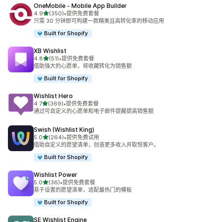
OneMobile ‑ Mobile App Builder
星（满分 5 星）
4.9
(350)
•
提供免费套餐
总共 350 条评论
只需 30 分钟即可构建一款精美且高转化率的移动应用
Built for Shopify
XB Wishlist
星（满分 5 星）
4.8
(51)
•
提供免费套餐
总共 51 条评论
借助强大的心愿单，将收藏转化为销售额
Built for Shopify
Wishlist Hero
星（满分 5 星）
4.7
(369)
•
提供免费套餐
总共 369 条评论
通过可自定义的心愿单和电子邮件提醒提高销售额
Swish (Wishlist King)
星（满分 5 星）
5.0
(264)
•
提供免费试用
总共 264 条评论
借助自定义的愿望清单，创造更多收入并取悦客户。
Built for Shopify
Wishlist Power
星（满分 5 星）
5.0
(36)
•
提供免费套餐
总共 36 条评论
易于设置的愿望清单，适配最热门的模板
Built for Shopify
SE Wishlist Engine