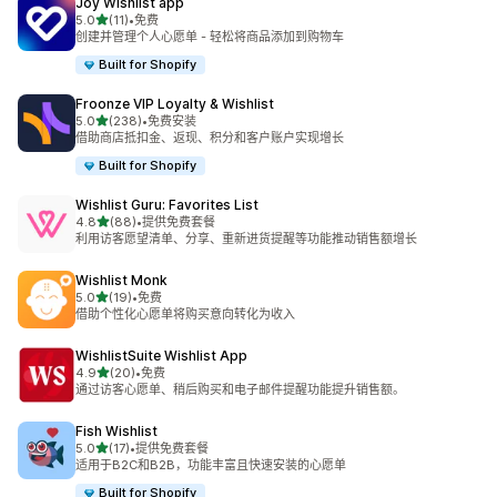
Joy Wishlist app
星（满分 5 星）
5.0
(11)
•
免费
总共 11 条评论
创建并管理个人心愿单 - 轻松将商品添加到购物车
Built for Shopify
Froonze VIP Loyalty & Wishlist
星（满分 5 星）
5.0
(238)
•
免费安装
总共 238 条评论
借助商店抵扣金、返现、积分和客户账户实现增长
Built for Shopify
Wishlist Guru: Favorites List
星（满分 5 星）
4.8
(88)
•
提供免费套餐
总共 88 条评论
利用访客愿望清单、分享、重新进货提醒等功能推动销售额增长
Wishlist Monk
星（满分 5 星）
5.0
(19)
•
免费
总共 19 条评论
借助个性化心愿单将购买意向转化为收入
WishlistSuite Wishlist App
星（满分 5 星）
4.9
(20)
•
免费
总共 20 条评论
通过访客心愿单、稍后购买和电子邮件提醒功能提升销售额。
Fish Wishlist
星（满分 5 星）
5.0
(17)
•
提供免费套餐
总共 17 条评论
适用于B2C和B2B，功能丰富且快速安装的心愿单
Built for Shopify