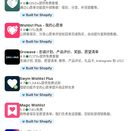
星（满分 5 星）
4.8
(252)
•
提供免费套餐
总共 252 条评论
通过心愿单功能提升销售额：保存、分享、补货提醒等。
Built for Shopify
Wishlist Plus ‑ 我的心愿单
星（满分 5 星）
4.9
(17)
•
免费
总共 17 条评论
让顾客保存、分享心愿单并轻松回来完成购买，自动提升复购销售额。
Built for Shopify
Growave ‑ 忠诚计划、产品评价、奖励、愿望清单
星（满分 5 星）
4.8
(1,171)
•
提供免费套餐
总共 1171 条评论
忠诚计划, 奖励、愿望清单, 推荐、产品评论、礼品卡, Instagram 和 UGC
Built for Shopify
Swym Wishlist Plus
星（满分 5 星）
4.7
(1,344)
•
提供免费试用
总共 1344 条评论
借助功能齐全的心愿单提升商店转化率
Built for Shopify
Magic Wishlist
星（满分 5 星）
5.0
(14)
•
免费
总共 14 条评论
购物者保存至愿望清单。我们负责发送提醒。您轻松获得销售额。
Built for Shopify