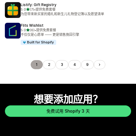
Listify: Gift Registry
星（满分 5 星）
5.0
(7)
•
提供免费套餐
总共 7 条评论
为您带来新买家的婚礼和新生儿礼物登记簿以及愿望清单
Flits Wishlist
星（满分 5 星）
5.0
(6)
•
提供免费套餐
总共 6 条评论
不仅仅是心愿单 —— 更是销售挽回引擎
Built for Shopify
1
2
3
4
9
想要添加应用？
免费试用 Shopify 3 天