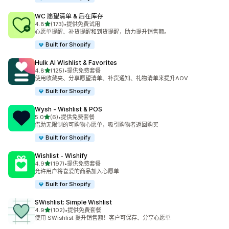
WC 愿望清单 & 后在库存
星（满分 5 星）
4.8
(173)
•
提供免费试用
总共 173 条评论
心愿单提醒、补货提醒和到货提醒，助力提升销售额。
Built for Shopify
Hulk AI Wishlist & Favorites
星（满分 5 星）
4.8
(125)
•
提供免费套餐
总共 125 条评论
使用收藏夹、分享愿望清单、补货通知、礼物清单来提升AOV
Built for Shopify
Wysh ‑ Wishlist & POS
星（满分 5 星）
5.0
(6)
•
提供免费套餐
总共 6 条评论
借助无限制的可购物心愿单，吸引购物者返回购买
Built for Shopify
Wishlist ‑ Wishify
星（满分 5 星）
4.9
(197)
•
提供免费套餐
总共 197 条评论
允许用户将喜爱的商品加入心愿单
Built for Shopify
SWishlist: Simple Wishlist
星（满分 5 星）
4.9
(102)
•
提供免费套餐
总共 102 条评论
使用 SWishlist 提升销售额！客户可保存、分享心愿单