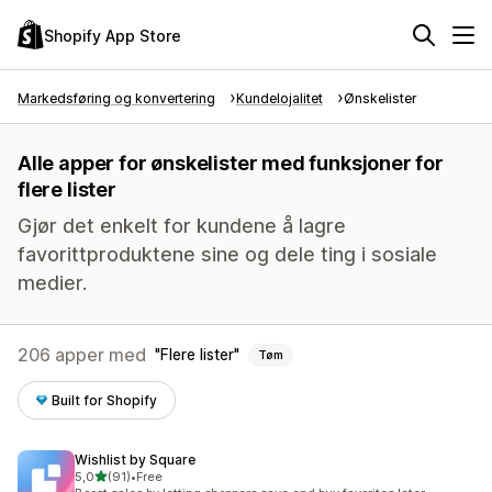
Shopify App Store
Markedsføring og konvertering
Kundelojalitet
Ønskelister
Alle apper for ønskelister med funksjoner for
flere lister
Gjør det enkelt for kundene å lagre
favorittproduktene sine og dele ting i sosiale
medier.
206 apper med
Flere lister
Tøm
Built for Shopify
Wishlist by Square
av 5 stjerner
5,0
(91)
•
Free
Totalt 91 omtaler