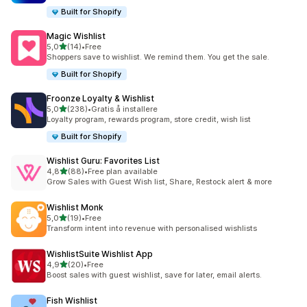
Built for Shopify
Magic Wishlist
av 5 stjerner
5,0
(14)
•
Free
Totalt 14 omtaler
Shoppers save to wishlist. We remind them. You get the sale.
Built for Shopify
Froonze Loyalty & Wishlist
av 5 stjerner
5,0
(238)
•
Gratis å installere
Totalt 238 omtaler
Loyalty program, rewards program, store credit, wish list
Built for Shopify
Wishlist Guru: Favorites List
av 5 stjerner
4,8
(88)
•
Free plan available
Totalt 88 omtaler
Grow Sales with Guest Wish list, Share, Restock alert & more
Wishlist Monk
av 5 stjerner
5,0
(19)
•
Free
Totalt 19 omtaler
Transform intent into revenue with personalised wishlists
WishlistSuite Wishlist App
av 5 stjerner
4,9
(20)
•
Free
Totalt 20 omtaler
Boost sales with guest wishlist, save for later, email alerts.
Fish Wishlist