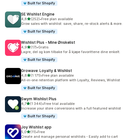
Built for Shopify
SE Wishlist Engine
av 5 stjerner
4,8
(252)
•
Free plan available
Totalt 252 omtaler
Grow sales with wishlist: save, share, re-stock alerts & more.
Built for Shopify
Wishlist Plus ‑ Mine Ønskelist
av 5 stjerner
4,9
(17)
•
Gratis
Totalt 17 omtaler
Lagre, del og kom tilbake for å kjøpe favorittene dine enkelt.
Built for Shopify
Growave: Loyalty & Wishlist
av 5 stjerner
4,8
(1 171)
•
Free plan available
Totalt 1171 omtaler
All-in-one retention platform with Loyalty, Reviews, Wishlist
Built for Shopify
Swym Wishlist Plus
av 5 stjerner
4,7
(1 344)
•
Free trial available
Totalt 1344 omtaler
Increase your store conversions with a full featured wishlist
Built for Shopify
Joy Wishlist app
av 5 stjerner
5,0
(11)
•
Free
Totalt 11 omtaler
Create and manage personal wishlists - Easily add to cart