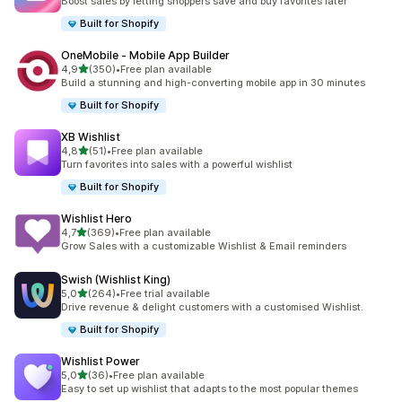
Boost sales by letting shoppers save and buy favorites later
Built for Shopify
OneMobile ‑ Mobile App Builder
av 5 stjerner
4,9
(350)
•
Free plan available
Totalt 350 omtaler
Build a stunning and high-converting mobile app in 30 minutes
Built for Shopify
XB Wishlist
av 5 stjerner
4,8
(51)
•
Free plan available
Totalt 51 omtaler
Turn favorites into sales with a powerful wishlist
Built for Shopify
Wishlist Hero
av 5 stjerner
4,7
(369)
•
Free plan available
Totalt 369 omtaler
Grow Sales with a customizable Wishlist & Email reminders
Swish (Wishlist King)
av 5 stjerner
5,0
(264)
•
Free trial available
Totalt 264 omtaler
Drive revenue & delight customers with a customised Wishlist.
Built for Shopify
Wishlist Power
av 5 stjerner
5,0
(36)
•
Free plan available
Totalt 36 omtaler
Easy to set up wishlist that adapts to the most popular themes