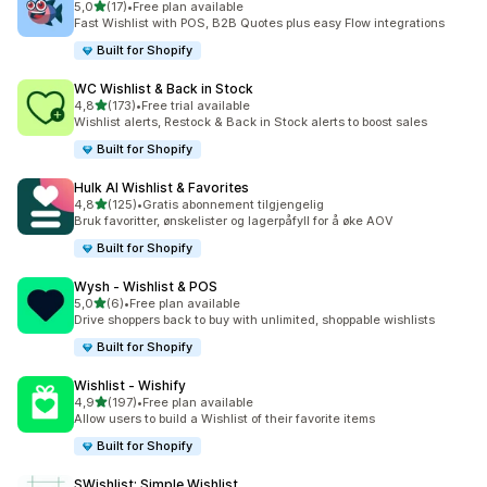
av 5 stjerner
5,0
(17)
•
Free plan available
Totalt 17 omtaler
Fast Wishlist with POS, B2B Quotes plus easy Flow integrations
Built for Shopify
WC Wishlist & Back in Stock
av 5 stjerner
4,8
(173)
•
Free trial available
Totalt 173 omtaler
Wishlist alerts, Restock & Back in Stock alerts to boost sales
Built for Shopify
Hulk AI Wishlist & Favorites
av 5 stjerner
4,8
(125)
•
Gratis abonnement tilgjengelig
Totalt 125 omtaler
Bruk favoritter, ønskelister og lagerpåfyll for å øke AOV
Built for Shopify
Wysh ‑ Wishlist & POS
av 5 stjerner
5,0
(6)
•
Free plan available
Totalt 6 omtaler
Drive shoppers back to buy with unlimited, shoppable wishlists
Built for Shopify
Wishlist ‑ Wishify
av 5 stjerner
4,9
(197)
•
Free plan available
Totalt 197 omtaler
Allow users to build a Wishlist of their favorite items
Built for Shopify
SWishlist: Simple Wishlist