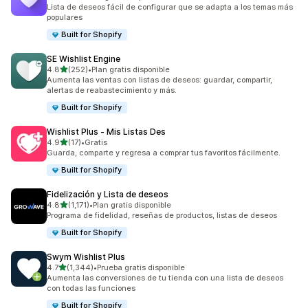
36 reseñas en total
Lista de deseos fácil de configurar que se adapta a los temas más
populares
Built for Shopify
SE Wishlist Engine
de 5 estrellas
4.8
(252)
•
Plan gratis disponible
252 reseñas en total
Aumenta las ventas con listas de deseos: guardar, compartir,
alertas de reabastecimiento y más.
Built for Shopify
Wishlist Plus ‑ Mis Listas Des
de 5 estrellas
4.9
(17)
•
Gratis
17 reseñas en total
Guarda, comparte y regresa a comprar tus favoritos fácilmente.
Built for Shopify
Fidelización y Lista de deseos
de 5 estrellas
4.8
(1,171)
•
Plan gratis disponible
1171 reseñas en total
Programa de fidelidad, reseñas de productos, listas de deseos
Built for Shopify
Swym Wishlist Plus
de 5 estrellas
4.7
(1,344)
•
Prueba gratis disponible
1344 reseñas en total
Aumenta las conversiones de tu tienda con una lista de deseos
con todas las funciones
Built for Shopify