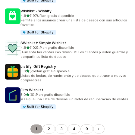
Built for Shopify
Wishlist ‑ Wishify
de 5 estrellas
4.9
(197)
•
Plan gratis disponible
197 reseñas en total
Permite a los usuarios crear una lista de deseos con sus artículos
favoritos
Built for Shopify
SWishlist: Simple Wishlist
de 5 estrellas
4.9
(102)
•
Plan gratis disponible
102 reseñas en total
¡Aumenta las ventas con Swishlist! Los clientes pueden guardar y
compartir su lista de deseos
Listify: Gift Registry
de 5 estrellas
5.0
(7)
•
Plan gratis disponible
7 reseñas en total
Listas de bodas, de nacimiento y de deseos que atraen a nuevos
compradores
Flits Wishlist
de 5 estrellas
5.0
(6)
•
Plan gratis disponible
6 reseñas en total
Más que una lista de deseos: un motor de recuperación de ventas
Built for Shopify
1
2
3
4
9