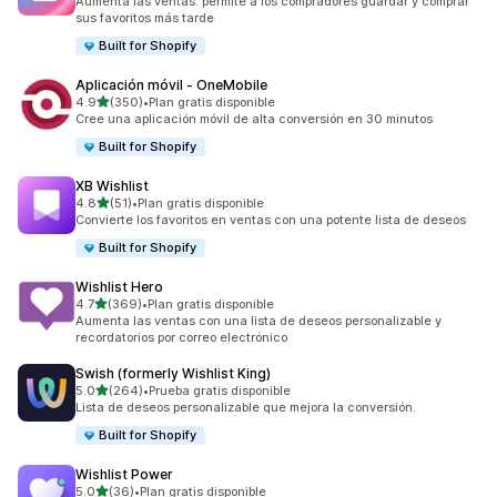
Aumenta las ventas: permite a los compradores guardar y comprar
sus favoritos más tarde
Built for Shopify
Aplicación móvil ‑ OneMobile
de 5 estrellas
4.9
(350)
•
Plan gratis disponible
350 reseñas en total
Cree una aplicación móvil de alta conversión en 30 minutos
Built for Shopify
XB Wishlist
de 5 estrellas
4.8
(51)
•
Plan gratis disponible
51 reseñas en total
Convierte los favoritos en ventas con una potente lista de deseos
Built for Shopify
Wishlist Hero
de 5 estrellas
4.7
(369)
•
Plan gratis disponible
369 reseñas en total
Aumenta las ventas con una lista de deseos personalizable y
recordatorios por correo electrónico
Swish (formerly Wishlist King)
de 5 estrellas
5.0
(264)
•
Prueba gratis disponible
264 reseñas en total
Lista de deseos personalizable que mejora la conversión.
Built for Shopify
Wishlist Power
de 5 estrellas
5.0
(36)
•
Plan gratis disponible