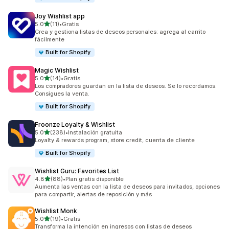
Joy Wishlist app
de 5 estrellas
5.0
(11)
•
Gratis
11 reseñas en total
Crea y gestiona listas de deseos personales: agrega al carrito
fácilmente
Built for Shopify
Magic Wishlist
de 5 estrellas
5.0
(14)
•
Gratis
14 reseñas en total
Los compradores guardan en la lista de deseos. Se lo recordamos.
Consigues la venta.
Built for Shopify
Froonze Loyalty & Wishlist
de 5 estrellas
5.0
(238)
•
Instalación gratuita
238 reseñas en total
Loyalty & rewards program, store credit, cuenta de cliente
Built for Shopify
Wishlist Guru: Favorites List
de 5 estrellas
4.8
(88)
•
Plan gratis disponible
88 reseñas en total
Aumenta las ventas con la lista de deseos para invitados, opciones
para compartir, alertas de reposición y más
Wishlist Monk
de 5 estrellas
5.0
(19)
•
Gratis
19 reseñas en total
Transforma la intención en ingresos con listas de deseos