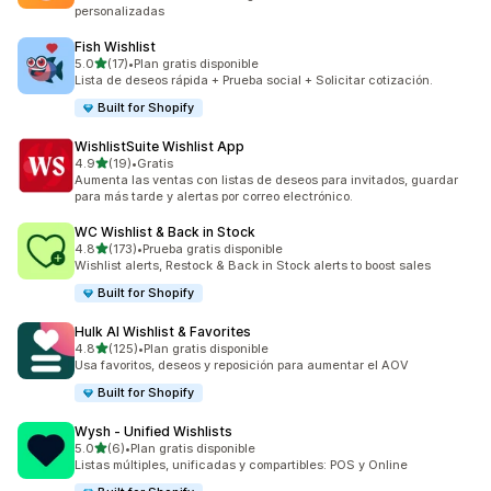
personalizadas
Fish Wishlist
de 5 estrellas
5.0
(17)
•
Plan gratis disponible
17 reseñas en total
Lista de deseos rápida + Prueba social + Solicitar cotización.
Built for Shopify
WishlistSuite Wishlist App
de 5 estrellas
4.9
(19)
•
Gratis
19 reseñas en total
Aumenta las ventas con listas de deseos para invitados, guardar
para más tarde y alertas por correo electrónico.
WC Wishlist & Back in Stock
de 5 estrellas
4.8
(173)
•
Prueba gratis disponible
173 reseñas en total
Wishlist alerts, Restock & Back in Stock alerts to boost sales
Built for Shopify
Hulk AI Wishlist & Favorites
de 5 estrellas
4.8
(125)
•
Plan gratis disponible
125 reseñas en total
Usa favoritos, deseos y reposición para aumentar el AOV
Built for Shopify
Wysh ‑ Unified Wishlists
de 5 estrellas
5.0
(6)
•
Plan gratis disponible
6 reseñas en total
Listas múltiples, unificadas y compartibles: POS y Online