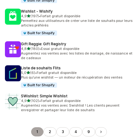
Built for Shopify
Wishlist ‑ Wishify
étoile(s) sur 5
4,9
(197)
•
Forfait gratuit disponible
197 avis au total
Permettez aux utilisateurs de créer une liste de souhaits pour leurs
articles préférés
Built for Shopify
Gift Reggie: Gift Registry
étoile(s) sur 5
4,8
(180)
•
Essai gratuit disponible
180 avis au total
Augmentez vos ventes avec les listes de mariage, de naissance et
de cadeaux
Liste de souhaits Flits
étoile(s) sur 5
5,0
(6)
•
Forfait gratuit disponible
6 avis au total
Plus qu’une wishlist — un moteur de récupération des ventes
Built for Shopify
SWishlist: Simple Wishlist
étoile(s) sur 5
4,9
(102)
•
Forfait gratuit disponible
102 avis au total
Augmentez vos ventes avec Swishlist ! Les clients peuvent
enregistrer et partager leur liste de souhaits
1
2
3
4
9