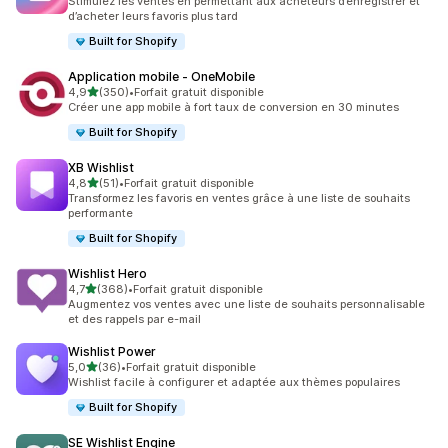
Stimulez les ventes en permettant aux acheteurs d’enregistrer et
d’acheter leurs favoris plus tard
Built for Shopify
Application mobile ‑ OneMobile
étoile(s) sur 5
4,9
(350)
•
Forfait gratuit disponible
350 avis au total
Créer une app mobile à fort taux de conversion en 30 minutes
Built for Shopify
XB Wishlist
étoile(s) sur 5
4,8
(51)
•
Forfait gratuit disponible
51 avis au total
Transformez les favoris en ventes grâce à une liste de souhaits
performante
Built for Shopify
Wishlist Hero
étoile(s) sur 5
4,7
(368)
•
Forfait gratuit disponible
368 avis au total
Augmentez vos ventes avec une liste de souhaits personnalisable
et des rappels par e-mail
Wishlist Power
étoile(s) sur 5
5,0
(36)
•
Forfait gratuit disponible
36 avis au total
Wishlist facile à configurer et adaptée aux thèmes populaires
Built for Shopify
SE Wishlist Engine