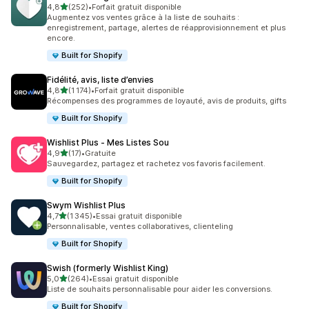
étoile(s) sur 5
4,8
(252)
•
Forfait gratuit disponible
252 avis au total
Augmentez vos ventes grâce à la liste de souhaits :
enregistrement, partage, alertes de réapprovisionnement et plus
encore.
Built for Shopify
Fidélité, avis, liste d’envies
étoile(s) sur 5
4,8
(1 174)
•
Forfait gratuit disponible
1174 avis au total
Récompenses des programmes de loyauté, avis de produits, gifts
Built for Shopify
Wishlist Plus ‑ Mes Listes Sou
étoile(s) sur 5
4,9
(17)
•
Gratuite
17 avis au total
Sauvegardez, partagez et rachetez vos favoris facilement.
Built for Shopify
Swym Wishlist Plus
étoile(s) sur 5
4,7
(1 345)
•
Essai gratuit disponible
1345 avis au total
Personnalisable, ventes collaboratives, clienteling
Built for Shopify
Swish (formerly Wishlist King)
étoile(s) sur 5
5,0
(264)
•
Essai gratuit disponible
264 avis au total
Liste de souhaits personnalisable pour aider les conversions.
Built for Shopify