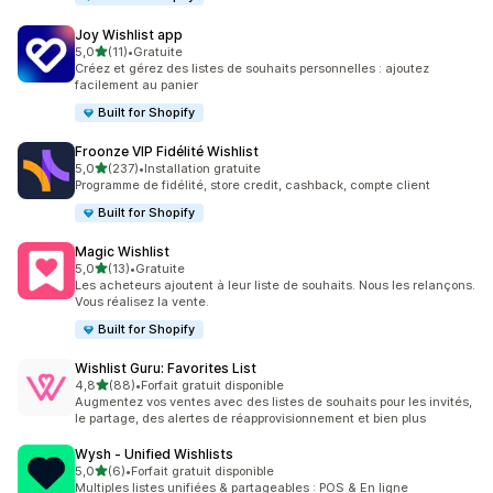
Joy Wishlist app
étoile(s) sur 5
5,0
(11)
•
Gratuite
11 avis au total
Créez et gérez des listes de souhaits personnelles : ajoutez
facilement au panier
Built for Shopify
Froonze VIP Fidélité Wishlist
étoile(s) sur 5
5,0
(237)
•
Installation gratuite
237 avis au total
Programme de fidélité, store credit, cashback, compte client
Built for Shopify
Magic Wishlist
étoile(s) sur 5
5,0
(13)
•
Gratuite
13 avis au total
Les acheteurs ajoutent à leur liste de souhaits. Nous les relançons.
Vous réalisez la vente.
Built for Shopify
Wishlist Guru: Favorites List
étoile(s) sur 5
4,8
(88)
•
Forfait gratuit disponible
88 avis au total
Augmentez vos ventes avec des listes de souhaits pour les invités,
le partage, des alertes de réapprovisionnement et bien plus
Wysh ‑ Unified Wishlists
étoile(s) sur 5
5,0
(6)
•
Forfait gratuit disponible
6 avis au total
Multiples listes unifiées & partageables : POS & En ligne