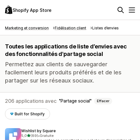
Shopify App Store
Marketing et conversion
Fidélisation client
Listes d’envies
Toutes les applications de liste d’envies avec
des fonctionnalités d'partage social
Permettez aux clients de sauvegarder
facilement leurs produits préférés et de les
partager sur les réseaux sociaux.
206 applications avec
Partage social
Effacer
Built for Shopify
Wishlist by Square
étoile(s) sur 5
5,0
(89)
•
Gratuite
89 avis au total