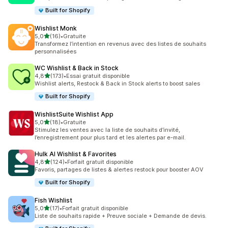
Built for Shopify
Wishlist Monk
étoile(s) sur 5
5,0
(16)
•
Gratuite
16 avis au total
Transformez l’intention en revenus avec des listes de souhaits
personnalisées
WC Wishlist & Back in Stock
étoile(s) sur 5
4,8
(173)
•
Essai gratuit disponible
173 avis au total
Wishlist alerts, Restock & Back in Stock alerts to boost sales
Built for Shopify
WishlistSuite Wishlist App
étoile(s) sur 5
5,0
(18)
•
Gratuite
18 avis au total
Stimulez les ventes avec la liste de souhaits d’invité,
l’enregistrement pour plus tard et les alertes par e-mail.
Hulk AI Wishlist & Favorites
étoile(s) sur 5
4,8
(124)
•
Forfait gratuit disponible
124 avis au total
Favoris, partages de listes & alertes restock pour booster AOV
Built for Shopify
Fish Wishlist
étoile(s) sur 5
5,0
(17)
•
Forfait gratuit disponible
17 avis au total
Liste de souhaits rapide + Preuve sociale + Demande de devis.