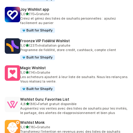
Joy Wishlist app
étoile(s) sur 5
5,0
(11)
•
Gratuite
11 avis au total
Créez et gérez des listes de souhaits personnelles : ajoutez
facilement au panier
Built for Shopify
Froonze VIP Fidélité Wishlist
étoile(s) sur 5
5,0
(237)
•
Installation gratuite
237 avis au total
Programme de fidélité, store credit, cashback, compte client
Built for Shopify
Magic Wishlist
étoile(s) sur 5
5,0
(14)
•
Gratuite
14 avis au total
Les acheteurs ajoutent à leur liste de souhaits. Nous les relançons.
Vous réalisez la vente.
Built for Shopify
Wishlist Guru: Favorites List
étoile(s) sur 5
4,8
(88)
•
Forfait gratuit disponible
88 avis au total
Augmentez vos ventes avec des listes de souhaits pour les invités,
le partage, des alertes de réapprovisionnement et bien plus
Wishlist Monk
étoile(s) sur 5
5,0
(18)
•
Gratuite
18 avis au total
Transformez l’intention en revenus avec des listes de souhaits