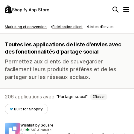
Shopify App Store
Marketing et conversion
Fidélisation client
Listes d’envies
Toutes les applications de liste d’envies avec
des fonctionnalités d'partage social
Permettez aux clients de sauvegarder
facilement leurs produits préférés et de les
partager sur les réseaux sociaux.
206 applications avec
Partage social
Effacer
Built for Shopify
Wishlist by Square
étoile(s) sur 5
5,0
(89)
•
Gratuite
89 avis au total