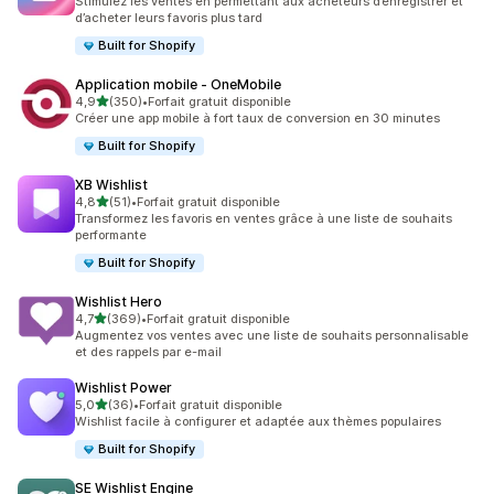
Stimulez les ventes en permettant aux acheteurs d’enregistrer et
d’acheter leurs favoris plus tard
Built for Shopify
Application mobile ‑ OneMobile
étoile(s) sur 5
4,9
(350)
•
Forfait gratuit disponible
350 avis au total
Créer une app mobile à fort taux de conversion en 30 minutes
Built for Shopify
XB Wishlist
étoile(s) sur 5
4,8
(51)
•
Forfait gratuit disponible
51 avis au total
Transformez les favoris en ventes grâce à une liste de souhaits
performante
Built for Shopify
Wishlist Hero
étoile(s) sur 5
4,7
(369)
•
Forfait gratuit disponible
369 avis au total
Augmentez vos ventes avec une liste de souhaits personnalisable
et des rappels par e-mail
Wishlist Power
étoile(s) sur 5
5,0
(36)
•
Forfait gratuit disponible
36 avis au total
Wishlist facile à configurer et adaptée aux thèmes populaires
Built for Shopify
SE Wishlist Engine