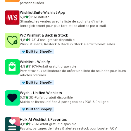
personnalisées
WishlistSuite Wishlist App
étoile(s) sur 5
5,0
(18)
•
Gratuite
18 avis au total
Stimulez les ventes avec la liste de souhaits d’invité,
l’enregistrement pour plus tard et les alertes par e-mail.
WC Wishlist & Back in Stock
étoile(s) sur 5
4,8
(173)
•
Essai gratuit disponible
173 avis au total
Wishlist alerts, Restock & Back in Stock alerts to boost sales
Built for Shopify
Wishlist ‑ Wishify
étoile(s) sur 5
4,9
(197)
•
Forfait gratuit disponible
197 avis au total
Permettez aux utilisateurs de créer une liste de souhaits pour leurs
articles préférés
Built for Shopify
Wysh ‑ Unified Wishlists
étoile(s) sur 5
5,0
(6)
•
Forfait gratuit disponible
6 avis au total
Multiples listes unifiées & partageables : POS & En ligne
Built for Shopify
Hulk AI Wishlist & Favorites
étoile(s) sur 5
4,8
(125)
•
Forfait gratuit disponible
125 avis au total
Favoris, partages de listes & alertes restock pour booster AOV