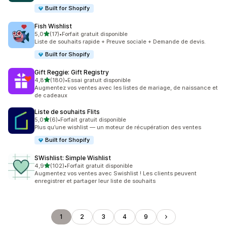
Built for Shopify
Fish Wishlist
étoile(s) sur 5
5,0
(17)
•
Forfait gratuit disponible
17 avis au total
Liste de souhaits rapide + Preuve sociale + Demande de devis.
Built for Shopify
Gift Reggie: Gift Registry
étoile(s) sur 5
4,8
(180)
•
Essai gratuit disponible
180 avis au total
Augmentez vos ventes avec les listes de mariage, de naissance et
de cadeaux
Liste de souhaits Flits
étoile(s) sur 5
5,0
(6)
•
Forfait gratuit disponible
6 avis au total
Plus qu’une wishlist — un moteur de récupération des ventes
Built for Shopify
SWishlist: Simple Wishlist
étoile(s) sur 5
4,9
(102)
•
Forfait gratuit disponible
102 avis au total
Augmentez vos ventes avec Swishlist ! Les clients peuvent
enregistrer et partager leur liste de souhaits
1
2
3
4
9