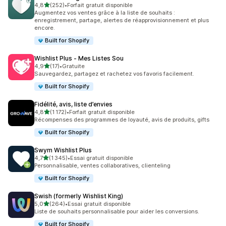
étoile(s) sur 5
4,8
(252)
•
Forfait gratuit disponible
252 avis au total
Augmentez vos ventes grâce à la liste de souhaits :
enregistrement, partage, alertes de réapprovisionnement et plus
encore.
Built for Shopify
Wishlist Plus ‑ Mes Listes Sou
étoile(s) sur 5
4,9
(17)
•
Gratuite
17 avis au total
Sauvegardez, partagez et rachetez vos favoris facilement.
Built for Shopify
Fidélité, avis, liste d’envies
étoile(s) sur 5
4,8
(1 172)
•
Forfait gratuit disponible
1172 avis au total
Récompenses des programmes de loyauté, avis de produits, gifts
Built for Shopify
Swym Wishlist Plus
étoile(s) sur 5
4,7
(1 345)
•
Essai gratuit disponible
1345 avis au total
Personnalisable, ventes collaboratives, clienteling
Built for Shopify
Swish (formerly Wishlist King)
étoile(s) sur 5
5,0
(264)
•
Essai gratuit disponible
264 avis au total
Liste de souhaits personnalisable pour aider les conversions.
Built for Shopify