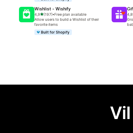
Wishlist ‑ Wishify
Gi
av 5 stjerner
4,9
(197)
•
Free plan available
4,8
Totalt 197 omtaler
Tot
Allow users to build a Wishlist of their
Gro
favorite items
bab
Built for Shopify
Vil