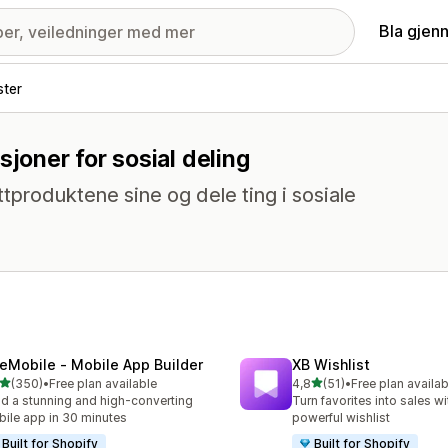
Bla gjen
ster
sjoner for sosial deling
ttproduktene sine og dele ting i sosiale
eMobile ‑ Mobile App Builder
XB Wishlist
av 5 stjerner
av 5 stjerner
(350)
•
Free plan available
4,8
(51)
•
Free plan availab
alt 350 omtaler
Totalt 51 omtaler
ld a stunning and high-converting
Turn favorites into sales wi
ile app in 30 minutes
powerful wishlist
Built for Shopify
Built for Shopify