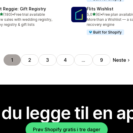
ft Reggie: Gift Registry
Flits Wishlist
av 5 stjerner
av 5 stjerner
(180)
•
Free trial available
5,0
(6)
•
Free plan availabl
alt 180 omtaler
Totalt 6 omtaler
w sales with wedding registry,
More than a Wishlist — a s
y registry & gift lists
recovery engine
Built for Shopify
Neste
1
2
3
4
…
9
 du legge til en 
Prøv Shopify gratis i tre dager