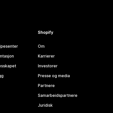
Shopify
lpesenter
Om
ntasjon
Karrierer
lesskapet
Investorer
gg
Presse og media
Partnere
Samarbeidspartnere
Juridisk