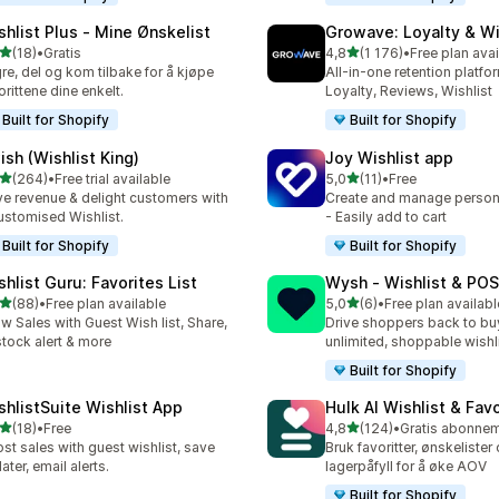
shlist Plus ‑ Mine Ønskelist
Growave: Loyalty & Wi
av 5 stjerner
av 5 stjerner
(18)
•
Gratis
4,8
(1 176)
•
Free plan avai
alt 18 omtaler
Totalt 1176 omtaler
re, del og kom tilbake for å kjøpe
All-in-one retention platfo
orittene dine enkelt.
Loyalty, Reviews, Wishlist
Built for Shopify
Built for Shopify
ish (Wishlist King)
Joy Wishlist app
av 5 stjerner
av 5 stjerner
(264)
•
Free trial available
5,0
(11)
•
Free
alt 264 omtaler
Totalt 11 omtaler
ve revenue & delight customers with
Create and manage persona
ustomised Wishlist.
- Easily add to cart
Built for Shopify
Built for Shopify
shlist Guru: Favorites List
Wysh ‑ Wishlist & POS
av 5 stjerner
av 5 stjerner
(88)
•
Free plan available
5,0
(6)
•
Free plan availabl
alt 88 omtaler
Totalt 6 omtaler
w Sales with Guest Wish list, Share,
Drive shoppers back to bu
tock alert & more
unlimited, shoppable wishl
Built for Shopify
shlistSuite Wishlist App
Hulk AI Wishlist & Fav
av 5 stjerner
av 5 stjerner
(18)
•
Free
4,8
(124)
•
alt 18 omtaler
Totalt 124 omtaler
st sales with guest wishlist, save
Bruk favoritter, ønskelister
later, email alerts.
lagerpåfyll for å øke AOV
Built for Shopify