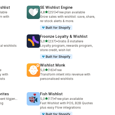
shlist
SE Wishlist Engine
av 5 stjerner
lable
4,8
(251)
•
Free plan available
Totalt 251 omtaler
rm with
Grow sales with wishlist: save, share,
re-stock alerts & more.
Built for Shopify
Froonze Loyalty & Wishlist
av 5 stjerner
5,0
(237)
•
Gratis å installere
Totalt 237 omtaler
l wishlists
Loyalty program, rewards program,
store credit, wish list
Built for Shopify
Wishlist Monk
av 5 stjerner
e
5,0
(16)
•
Free
Totalt 16 omtaler
y with
Transform intent into revenue with
ists
personalised wishlists
orites
Fish Wishlist
av 5 stjerner
Gratis abonnement tilgjengelig
5,0
(17)
•
Free plan available
Totalt 17 omtaler
 og
Fast Wishlist with POS, B2B Quotes
plus easy Flow integrations
Built for Shopify