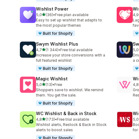
Wishlist Power
Wi
av 5 stjerner
5,0
(36)
•
Free plan available
4,9
Totalt 36 omtaler
Tot
Easy to set up wishlist that adapts to
Lag
the most popular themes
fav
Built for Shopify
Swym Wishlist Plus
Sw
av 5 stjerner
4,7
(1 344)
•
Free trial available
5,0
Totalt 1344 omtaler
Tot
Increase your store conversions with a
Dri
full featured wishlist
a c
Built for Shopify
Magic Wishlist
Wi
av 5 stjerner
5,0
(13)
•
Free
4,8
Totalt 13 omtaler
Tot
Shoppers save to wishlist. We remind
Gro
them. You get the sale.
Res
Built for Shopify
WC Wishlist & Back in Stock
Wi
av 5 stjerner
4,8
(173)
•
Free trial available
5,0
Totalt 173 omtaler
Tot
Wishlist alerts, Restock & Back in Stock
Boo
alerts to boost sales
for 
Built for Shopify