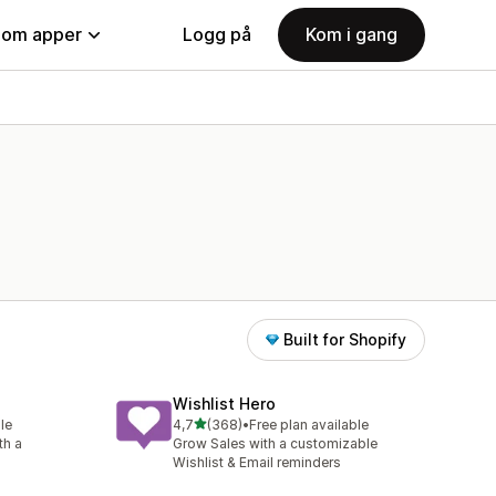
nom apper
Logg på
Kom i gang
Built for Shopify
Wishlist Hero
av 5 stjerner
le
4,7
(368)
•
Free plan available
Totalt 368 omtaler
th a
Grow Sales with a customizable
Wishlist & Email reminders