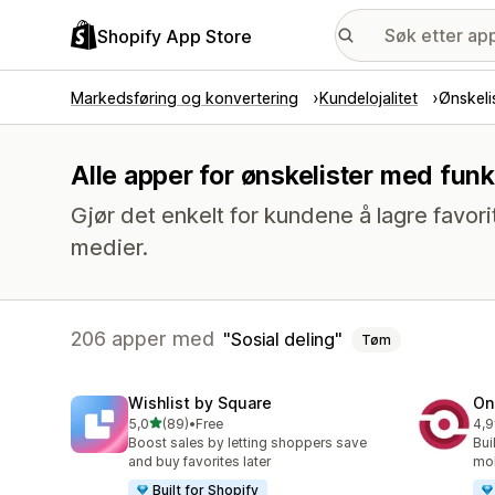
Shopify App Store
Markedsføring og konvertering
Kundelojalitet
Ønskeli
Alle apper for ønskelister med funk
Gjør det enkelt for kundene å lagre favori
medier.
206 apper med
Sosial deling
Tøm
Wishlist by Square
On
av 5 stjerner
5,0
(89)
•
Free
4,9
Totalt 89 omtaler
Tot
Boost sales by letting shoppers save
Bui
and buy favorites later
mob
Built for Shopify