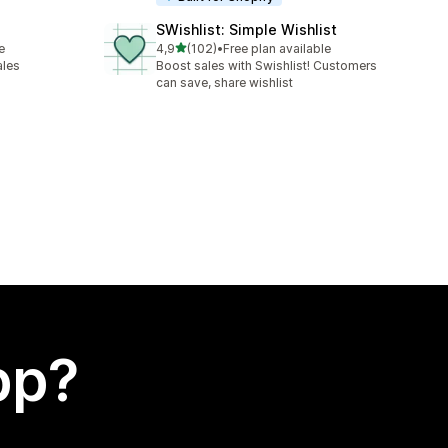
SWishlist: Simple Wishlist
av 5 stjerner
e
4,9
(102)
•
Free plan available
Totalt 102 omtaler
ales
Boost sales with Swishlist! Customers
can save, share wishlist
app?