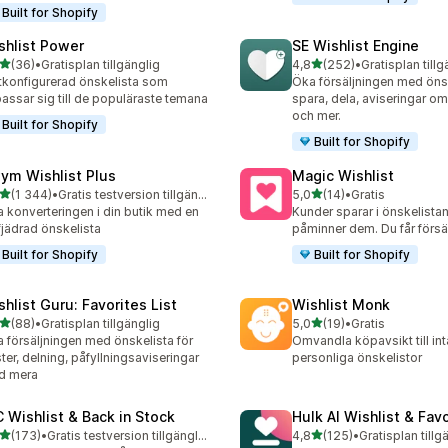
Built for Shopify
shlist Power
SE Wishlist Engine
av 5 stjärnor
av 5 stjärnor
(36)
•
Gratisplan tillgänglig
4,8
(252)
•
Gratisplan tillg
recensioner totalt
252 recensioner totalt
tkonfigurerad önskelista som
Öka försäljningen med önsk
assar sig till de populäraste temana
spara, dela, aviseringar om 
och mer.
Built for Shopify
Built for Shopify
ym Wishlist Plus
Magic Wishlist
av 5 stjärnor
av 5 stjärnor
(1 344)
•
Gratis testversion tillgänglig
5,0
(14)
•
Gratis
4 recensioner totalt
14 recensioner totalt
 konverteringen i din butik med en
Kunder sparar i önskelistan
lfjädrad önskelista
påminner dem. Du får försä
Built for Shopify
Built for Shopify
shlist Guru: Favorites List
Wishlist Monk
av 5 stjärnor
av 5 stjärnor
(88)
•
Gratisplan tillgänglig
5,0
(19)
•
Gratis
recensioner totalt
19 recensioner totalt
 försäljningen med önskelista för
Omvandla köpavsikt till in
ter, delning, påfyllningsaviseringar
personliga önskelistor
d mera
 Wishlist & Back in Stock
Hulk AI Wishlist & Fav
av 5 stjärnor
av 5 stjärnor
(173)
•
Gratis testversion tillgänglig
4,8
(125)
•
Gratisplan tillg
 recensioner totalt
125 recensioner totalt