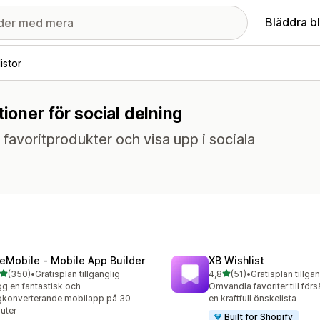
Bläddra b
istor
ioner för social delning
 favoritprodukter och visa upp i sociala
eMobile ‑ Mobile App Builder
XB Wishlist
av 5 stjärnor
av 5 stjärnor
(350)
•
Gratisplan tillgänglig
4,8
(51)
•
Gratisplan tillgä
 recensioner totalt
51 recensioner totalt
g en fantastisk och
Omvandla favoriter till för
konverterande mobilapp på 30
en kraftfull önskelista
uter
Built for Shopify