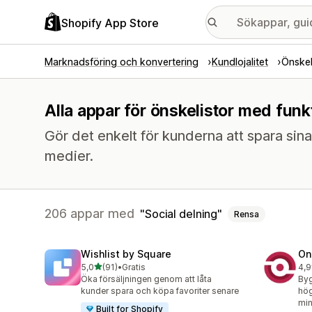
Shopify App Store
Marknadsföring och konvertering
Kundlojalitet
Önskel
Alla appar för önskelistor med funkt
Gör det enkelt för kunderna att spara sina
medier.
206 appar med
Social delning
Rensa
Wishlist by Square
On
av 5 stjärnor
5,0
(91)
•
Gratis
4,9
91 recensioner totalt
350
Öka försäljningen genom att låta
Byg
kunder spara och köpa favoriter senare
hög
min
Built for Shopify