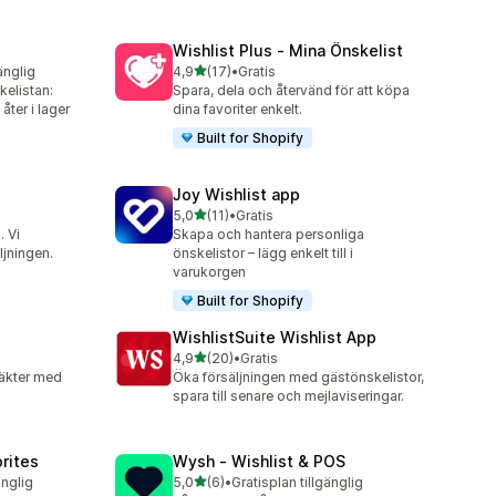
Wishlist Plus ‑ Mina Önskelist
av 5 stjärnor
änglig
4,9
(17)
•
Gratis
17 recensioner totalt
elistan:
Spara, dela och återvänd för att köpa
åter i lager
dina favoriter enkelt.
Built for Shopify
Joy Wishlist app
av 5 stjärnor
5,0
(11)
•
Gratis
11 recensioner totalt
. Vi
Skapa och hantera personliga
ljningen.
önskelistor – lägg enkelt till i
varukorgen
Built for Shopify
WishlistSuite Wishlist App
av 5 stjärnor
4,9
(20)
•
Gratis
20 recensioner totalt
täkter med
Öka försäljningen med gästönskelistor,
spara till senare och mejlaviseringar.
orites
Wysh ‑ Wishlist & POS
av 5 stjärnor
änglig
5,0
(6)
•
Gratisplan tillgänglig
6 recensioner totalt