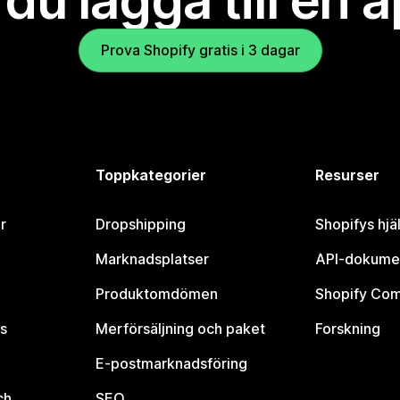
l du lägga till en 
Prova Shopify gratis i 3 dagar
Toppkategorier
Resurser
r
Dropshipping
Shopifys hjä
Marknadsplatser
API-dokume
Produktomdömen
Shopify Co
s
Merförsäljning och paket
Forskning
E-postmarknadsföring
ch
SEO