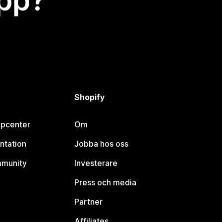
app?
Shopify
lpcenter
Om
ntation
Jobba hos oss
mmunity
Investerare
Press och media
Partner
Affiliates