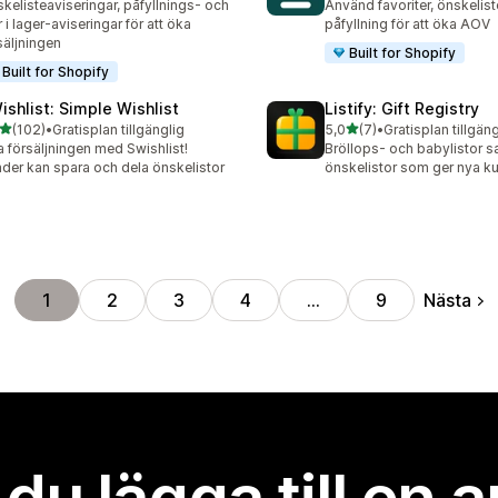
kelisteaviseringar, påfyllnings- och
Använd favoriter, önskelis
r i lager-aviseringar för att öka
påfyllning för att öka AOV
säljningen
Built for Shopify
Built for Shopify
ishlist: Simple Wishlist
Listify: Gift Registry
av 5 stjärnor
av 5 stjärnor
(102)
•
Gratisplan tillgänglig
5,0
(7)
•
Gratisplan tillgäng
 recensioner totalt
7 recensioner totalt
 försäljningen med Swishlist!
Bröllops- och babylistor s
der kan spara och dela önskelistor
önskelistor som ger nya k
Nästa
1
2
3
4
…
9