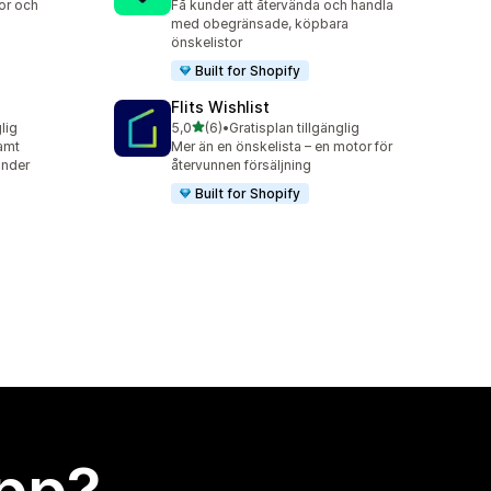
tor och
Få kunder att återvända och handla
med obegränsade, köpbara
önskelistor
Built for Shopify
Flits Wishlist
av 5 stjärnor
lig
5,0
(6)
•
Gratisplan tillgänglig
6 recensioner totalt
amt
Mer än en önskelista – en motor för
under
återvunnen försäljning
Built for Shopify