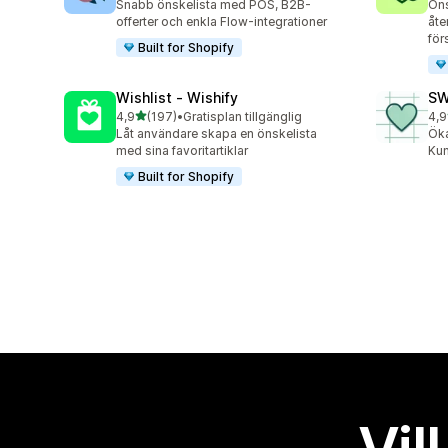
Snabb önskelista med POS, B2B-
Öns
offerter och enkla Flow-integrationer
åte
för
Built for Shopify
Wishlist ‑ Wishify
SW
av 5 stjärnor
4,9
(197)
•
Gratisplan tillgänglig
4,9
197 recensioner totalt
102
Låt användare skapa en önskelista
Öka
med sina favoritartiklar
Kun
Built for Shopify