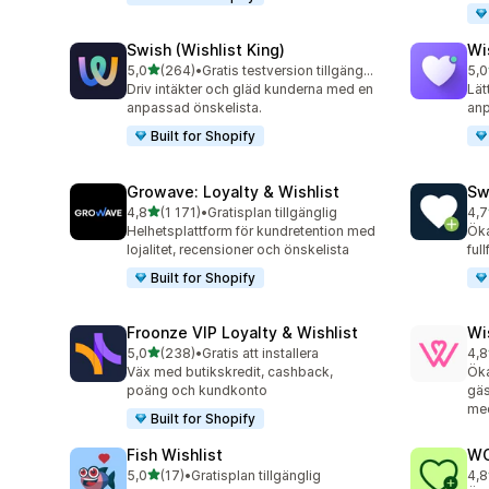
Swish (Wishlist King)
Wi
av 5 stjärnor
5,0
(264)
•
Gratis testversion tillgänglig
5,0
264 recensioner totalt
36 
Driv intäkter och gläd kunderna med en
Lät
anpassad önskelista.
anp
Built for Shopify
Growave: Loyalty & Wishlist
Sw
av 5 stjärnor
4,8
(1 171)
•
Gratisplan tillgänglig
4,7
1171 recensioner totalt
134
Helhetsplattform för kundretention med
Öka
lojalitet, recensioner och önskelista
ful
Built for Shopify
Froonze VIP Loyalty & Wishlist
Wi
av 5 stjärnor
5,0
(238)
•
Gratis att installera
4,8
238 recensioner totalt
88 
Väx med butikskredit, cashback,
Öka
poäng och kundkonto
gäs
me
Built for Shopify
Fish Wishlist
WC
av 5 stjärnor
5,0
(17)
•
Gratisplan tillgänglig
4,8
17 recensioner totalt
173