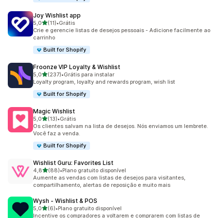
Joy Wishlist app
de 5 estrelas
5,0
(11)
•
Grátis
11 avaliações ao todo
Crie e gerencie listas de desejos pessoais - Adicione facilmente ao
carrinho
Built for Shopify
Froonze VIP Loyalty & Wishlist
de 5 estrelas
5,0
(237)
•
Grátis para instalar
237 avaliações ao todo
Loyalty program, loyalty and rewards program, wish list
Built for Shopify
Magic Wishlist
de 5 estrelas
5,0
(13)
•
Grátis
13 avaliações ao todo
Os clientes salvam na lista de desejos. Nós enviamos um lembrete.
Você faz a venda.
Built for Shopify
Wishlist Guru: Favorites List
de 5 estrelas
4,8
(88)
•
Plano gratuito disponível
88 avaliações ao todo
Aumente as vendas com listas de desejos para visitantes,
compartilhamento, alertas de reposição e muito mais
Wysh ‑ Wishlist & POS
de 5 estrelas
5,0
(6)
•
Plano gratuito disponível
6 avaliações ao todo
Incentive os compradores a voltarem e comprarem com listas de