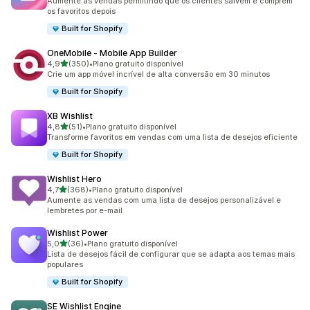
Aumente as vendas permitindo que os clientes salvem e comprem
os favoritos depois
Built for Shopify
OneMobile ‑ Mobile App Builder
de 5 estrelas
4,9
(350)
•
Plano gratuito disponível
350 avaliações ao todo
Crie um app móvel incrível de alta conversão em 30 minutos
Built for Shopify
XB Wishlist
de 5 estrelas
4,8
(51)
•
Plano gratuito disponível
51 avaliações ao todo
Transforme favoritos em vendas com uma lista de desejos eficiente
Built for Shopify
Wishlist Hero
de 5 estrelas
4,7
(368)
•
Plano gratuito disponível
368 avaliações ao todo
Aumente as vendas com uma lista de desejos personalizável e
lembretes por e-mail
Wishlist Power
de 5 estrelas
5,0
(36)
•
Plano gratuito disponível
36 avaliações ao todo
Lista de desejos fácil de configurar que se adapta aos temas mais
populares
Built for Shopify
SE Wishlist Engine