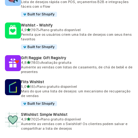
Lista de desejos rápida com POS, orçamentos B2B e integrações
fáceis com o Flow
Built for Shopify
Wishlist ‑ Wishify
de 5 estrelas
4,9
(197)
•
Plano gratuito disponível
197 avaliações ao todo
Permita que os usuários criem uma lista de desejos com seus itens
favoritos
Built for Shopify
Gift Reggie: Gift Registry
de 5 estrelas
4,8
(180)
•
Avaliação gratuita
180 avaliações ao todo
Aumente as vendas com listas de casamento, de chá de bebê e de
presentes
Flits Wishlist
de 5 estrelas
5,0
(6)
•
Plano gratuito disponível
6 avaliações ao todo
Mais do que uma lista de desejos: um mecanismo de recuperação
de vendas
Built for Shopify
SWishlist: Simple Wishlist
de 5 estrelas
4,9
(102)
•
Plano gratuito disponível
102 avaliações ao todo
Aumente as vendas com o Swishlist! Os clientes podem salvar e
compartilhar a lista de desejos