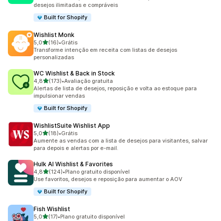
desejos ilimitadas e compráveis
Built for Shopify
Wishlist Monk
de 5 estrelas
5,0
(16)
•
Grátis
16 avaliações ao todo
Transforme intenção em receita com listas de desejos
personalizadas
WC Wishlist & Back in Stock
de 5 estrelas
4,8
(173)
•
Avaliação gratuita
173 avaliações ao todo
Alertas de lista de desejos, reposição e volta ao estoque para
impulsionar vendas
Built for Shopify
WishlistSuite Wishlist App
de 5 estrelas
5,0
(18)
•
Grátis
18 avaliações ao todo
Aumente as vendas com a lista de desejos para visitantes, salvar
para depois e alertas por e-mail.
Hulk AI Wishlist & Favorites
de 5 estrelas
4,8
(124)
•
Plano gratuito disponível
124 avaliações ao todo
Use favoritos, desejos e reposição para aumentar o AOV
Built for Shopify
Fish Wishlist
de 5 estrelas
5,0
(17)
•
Plano gratuito disponível
17 avaliações ao todo