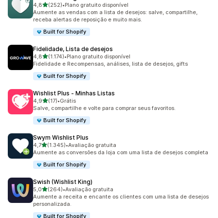
de 5 estrelas
4,8
(252)
•
Plano gratuito disponível
252 avaliações ao todo
Aumente as vendas com a lista de desejos: salve, compartilhe,
receba alertas de reposição e muito mais.
Built for Shopify
Fidelidade, Lista de desejos
de 5 estrelas
4,8
(1.174)
•
Plano gratuito disponível
1174 avaliações ao todo
Fidelidade e Recompensas, análises, lista de desejos, gifts
Built for Shopify
Wishlist Plus ‑ Minhas Listas
de 5 estrelas
4,9
(17)
•
Grátis
17 avaliações ao todo
Salve, compartilhe e volte para comprar seus favoritos.
Built for Shopify
Swym Wishlist Plus
de 5 estrelas
4,7
(1.345)
•
Avaliação gratuita
1345 avaliações ao todo
Aumente as conversões da loja com uma lista de desejos completa
Built for Shopify
Swish (Wishlist King)
de 5 estrelas
5,0
(264)
•
Avaliação gratuita
264 avaliações ao todo
Aumente a receita e encante os clientes com uma lista de desejos
personalizada.
Built for Shopify