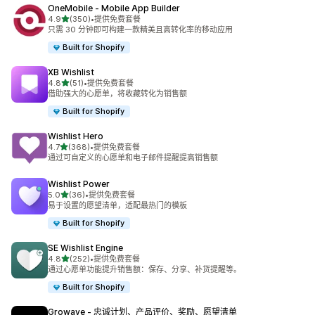
OneMobile ‑ Mobile App Builder
星（满分 5 星）
4.9
(350)
•
提供免费套餐
总共 350 条评论
只需 30 分钟即可构建一款精美且高转化率的移动应用
Built for Shopify
XB Wishlist
星（满分 5 星）
4.8
(51)
•
提供免费套餐
总共 51 条评论
借助强大的心愿单，将收藏转化为销售额
Built for Shopify
Wishlist Hero
星（满分 5 星）
4.7
(368)
•
提供免费套餐
总共 368 条评论
通过可自定义的心愿单和电子邮件提醒提高销售额
Wishlist Power
星（满分 5 星）
5.0
(36)
•
提供免费套餐
总共 36 条评论
易于设置的愿望清单，适配最热门的模板
Built for Shopify
SE Wishlist Engine
星（满分 5 星）
4.8
(252)
•
提供免费套餐
总共 252 条评论
通过心愿单功能提升销售额：保存、分享、补货提醒等。
Built for Shopify
Growave ‑ 忠诚计划、产品评价、奖励、愿望清单