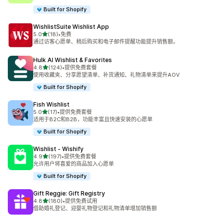
Built for Shopify
WishlistSuite Wishlist App
星（满分 5 星）
5.0
(18)
•
免费
总共 18 条评论
通过访客心愿单、稍后购买和电子邮件提醒功能提升销售额。
Hulk AI Wishlist & Favorites
星（满分 5 星）
4.8
(124)
•
提供免费套餐
总共 124 条评论
使用收藏夹、分享愿望清单、补货通知、礼物清单来提升AOV
Built for Shopify
Fish Wishlist
星（满分 5 星）
5.0
(17)
•
提供免费套餐
总共 17 条评论
适用于B2C和B2B，功能丰富且快速安装的心愿单
Built for Shopify
Wishlist ‑ Wishify
星（满分 5 星）
4.9
(197)
•
提供免费套餐
总共 197 条评论
允许用户将喜爱的商品加入心愿单
Built for Shopify
Gift Reggie: Gift Registry
星（满分 5 星）
4.8
(180)
•
提供免费试用
总共 180 条评论
借助婚礼登记、迎婴礼物登记和礼物清单增加销售额