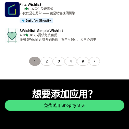
Flits Wishlist
星（满分 5 星）
5.0
(6)
•
提供免费套餐
总共 6 条评论
不仅仅是心愿单 —— 更是销售挽回引擎
Built for Shopify
SWishlist: Simple Wishlist
星（满分 5 星）
4.9
(102)
•
提供免费套餐
总共 102 条评论
使用 SWishlist 提升销售额！客户可保存、分享心愿单
1
2
3
4
9
想要添加应用？
免费试用 Shopify 3 天