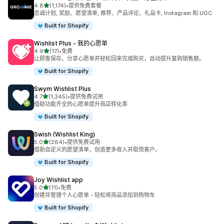
星（满分 5 星）
4.8
(1,174)
•
提供免费套餐
总共 1174 条评论
忠诚计划, 奖励、愿望清单, 推荐、产品评论、礼品卡, Instagram 和 UGC
Built for Shopify
Wishlist Plus ‑ 我的心愿单
星（满分 5 星）
4.9
(17)
•
免费
总共 17 条评论
让顾客保存、分享心愿单并轻松回来完成购买，自动提升复购销售额。
Built for Shopify
Swym Wishlist Plus
星（满分 5 星）
4.7
(1,345)
•
提供免费试用
总共 1345 条评论
借助功能齐全的心愿单提升商店转化率
Built for Shopify
Swish (Wishlist King)
星（满分 5 星）
5.0
(264)
•
提供免费试用
总共 264 条评论
借助自定义的愿望清单，创造更多收入并取悦客户。
Built for Shopify
Joy Wishlist app
星（满分 5 星）
5.0
(11)
•
免费
总共 11 条评论
创建并管理个人心愿单 - 轻松将商品添加到购物车
Built for Shopify