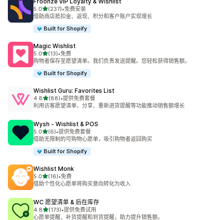
Froonze VIP Loyalty & Wishlist
星（满分 5 星）
5.0
(237)
•
免费安装
总共 237 条评论
借助商店抵扣金、返现、积分和客户账户实现增长
Built for Shopify
Magic Wishlist
星（满分 5 星）
5.0
(13)
•
免费
总共 13 条评论
购物者保存至愿望清单。我们负责发送提醒。您轻松获得销售额。
Built for Shopify
Wishlist Guru: Favorites List
星（满分 5 星）
4.8
(88)
•
提供免费套餐
总共 88 条评论
利用访客愿望清单、分享、重新进货提醒等功能推动销售额增长
Wysh ‑ Wishlist & POS
星（满分 5 星）
5.0
(6)
•
提供免费套餐
总共 6 条评论
借助无限制的可购物心愿单，吸引购物者返回购买
Built for Shopify
Wishlist Monk
星（满分 5 星）
5.0
(16)
•
免费
总共 16 条评论
借助个性化心愿单将购买意向转化为收入
WC 愿望清单 & 后在库存
星（满分 5 星）
4.8
(173)
•
提供免费试用
总共 173 条评论
心愿单提醒、补货提醒和到货提醒，助力提升销售额。