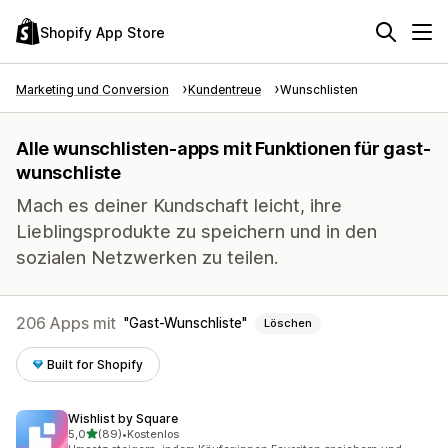
Shopify App Store
Marketing und Conversion
Kundentreue
Wunschlisten
Alle wunschlisten-apps mit Funktionen für gast-
wunschliste
Mach es deiner Kundschaft leicht, ihre
Lieblingsprodukte zu speichern und in den
sozialen Netzwerken zu teilen.
206 Apps mit
Gast-Wunschliste
Löschen
Built for Shopify
Wishlist by Square
von 5 Sternen
5,0
(89)
•
Kostenlos
89 Rezensionen insgesamt