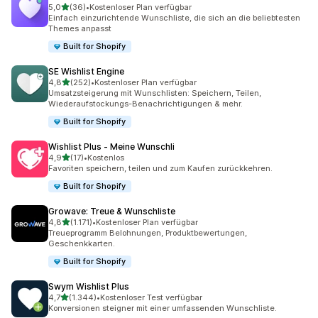
von 5 Sternen
5,0
(36)
•
Kostenloser Plan verfügbar
36 Rezensionen insgesamt
Einfach einzurichtende Wunschliste, die sich an die beliebtesten
Themes anpasst
Built for Shopify
SE Wishlist Engine
von 5 Sternen
4,8
(252)
•
Kostenloser Plan verfügbar
252 Rezensionen insgesamt
Umsatzsteigerung mit Wunschlisten: Speichern, Teilen,
Wiederaufstockungs-Benachrichtigungen & mehr.
Built for Shopify
Wishlist Plus ‑ Meine Wunschli
von 5 Sternen
4,9
(17)
•
Kostenlos
17 Rezensionen insgesamt
Favoriten speichern, teilen und zum Kaufen zurückkehren.
Built for Shopify
Growave: Treue & Wunschliste
von 5 Sternen
4,8
(1.171)
•
Kostenloser Plan verfügbar
1171 Rezensionen insgesamt
Treueprogramm Belohnungen, Produktbewertungen,
Geschenkkarten.
Built for Shopify
Swym Wishlist Plus
von 5 Sternen
4,7
(1.344)
•
Kostenloser Test verfügbar
1344 Rezensionen insgesamt
Konversionen steigner mit einer umfassenden Wunschliste.