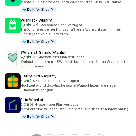
Mehrere unifizierte & teilbare Wunschlisten für POS & Online
Built for Shopify
Wishlist ‑ Wishify
von 5 Sternen
4,9
(197)
•
Kostenloser Plan verfügbar
197 Rezensionen insgesamt
Ermögliche es deiner Kundschaft, eine Wunschliste mit ihren
Lieblingsartikeln zu erstellen
Built for Shopify
SWishlist: Simple Wishlist
von 5 Sternen
4,9
(102)
•
Kostenloser Plan verfügbar
102 Rezensionen insgesamt
Verkäufe steigern mit SWishlist! Kund:innen können Wunschlisten
speichern und teilen
Listify: Gift Registry
von 5 Sternen
5,0
(7)
•
Kostenloser Plan verfügbar
7 Rezensionen insgesamt
Hochzeits- und Babytische sowie Wunschlisten, die neue
Kundschaft bringen
Flits Wishlist
von 5 Sternen
5,0
(6)
•
Kostenloser Plan verfügbar
6 Rezensionen insgesamt
Mehr als eine Wunschliste – ein Motor zur Umsatzrückgewinnung
Built for Shopify