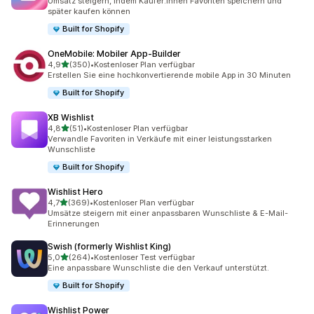
Umsatz steigern, indem Käufer:innen Favoriten speichern und
später kaufen können
Built for Shopify
OneMobile: Mobiler App‑Builder
von 5 Sternen
4,9
(350)
•
Kostenloser Plan verfügbar
350 Rezensionen insgesamt
Erstellen Sie eine hochkonvertierende mobile App in 30 Minuten
Built for Shopify
XB Wishlist
von 5 Sternen
4,8
(51)
•
Kostenloser Plan verfügbar
51 Rezensionen insgesamt
Verwandle Favoriten in Verkäufe mit einer leistungsstarken
Wunschliste
Built for Shopify
Wishlist Hero
von 5 Sternen
4,7
(369)
•
Kostenloser Plan verfügbar
369 Rezensionen insgesamt
Umsätze steigern mit einer anpassbaren Wunschliste & E-Mail-
Erinnerungen
Swish (formerly Wishlist King)
von 5 Sternen
5,0
(264)
•
Kostenloser Test verfügbar
264 Rezensionen insgesamt
Eine anpassbare Wunschliste die den Verkauf unterstützt.
Built for Shopify
Wishlist Power