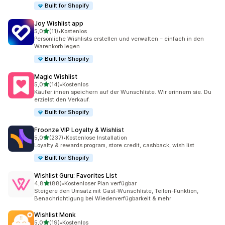
Built for Shopify
Joy Wishlist app
von 5 Sternen
5,0
(11)
•
Kostenlos
11 Rezensionen insgesamt
Persönliche Wishlists erstellen und verwalten – einfach in den
Warenkorb legen
Built for Shopify
Magic Wishlist
von 5 Sternen
5,0
(14)
•
Kostenlos
14 Rezensionen insgesamt
Käufer:innen speichern auf der Wunschliste. Wir erinnern sie. Du
erzielst den Verkauf.
Built for Shopify
Froonze VIP Loyalty & Wishlist
von 5 Sternen
5,0
(237)
•
Kostenlose Installation
237 Rezensionen insgesamt
Loyalty & rewards program, store credit, cashback, wish list
Built for Shopify
Wishlist Guru: Favorites List
von 5 Sternen
4,8
(88)
•
Kostenloser Plan verfügbar
88 Rezensionen insgesamt
Steigere den Umsatz mit Gast-Wunschliste, Teilen-Funktion,
Benachrichtigung bei Wiederverfügbarkeit & mehr
Wishlist Monk
von 5 Sternen
5,0
(19)
•
Kostenlos