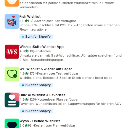
19 Rezensionen insgesamt
Kaufabsichten mit personalisierten Wunschzetteln in Umsatz
verwandeln
Fish Wishlist
von 5 Sternen
5,0
(17)
•
Kostenloser Plan verfügbar
17 Rezensionen insgesamt
Schnelle Wunschliste mit POS, B2B-Angeboten sowie einfachen
Flow-Integrationen
Built for Shopify
WishlistSuite Wishlist App
von 5 Sternen
4,9
(19)
•
Kostenlos
19 Rezensionen insgesamt
Umsatz steigern mit Gast-Wunschliste, „Für später speichern“ und
E-Mail-Benachrichtigungen.
WC Wishlist & wieder auf Lager
von 5 Sternen
4,8
(173)
•
Kostenloser Test verfügbar
173 Rezensionen insgesamt
Wishlist alerts, Restock & Back in Stock alerts to boost sales
Built for Shopify
Hulk AI Wishlist & Favorites
von 5 Sternen
4,8
(125)
•
Kostenloser Plan verfügbar
125 Rezensionen insgesamt
Favoriten, Wunschlisten teilen, Lagerwarnungen für höheren AOV
Built for Shopify
Wysh ‑ Unified Wishlists
von 5 Sternen
5,0
(6)
•
Kostenloser Plan verfügbar
6 Rezensionen insgesamt