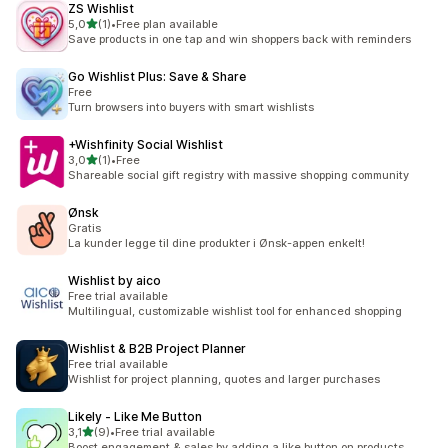
ZS Wishlist
av 5 stjerner
5,0
(1)
•
Free plan available
Totalt 1 omtaler
Save products in one tap and win shoppers back with reminders
Go Wishlist Plus: Save & Share
Free
Turn browsers into buyers with smart wishlists
+Wishfinity Social Wishlist
av 5 stjerner
3,0
(1)
•
Free
Totalt 1 omtaler
Shareable social gift registry with massive shopping community
Ønsk
Gratis
La kunder legge til dine produkter i Ønsk-appen enkelt!
Wishlist by aico
Free trial available
Multilingual, customizable wishlist tool for enhanced shopping
Wishlist & B2B Project Planner
Free trial available
Wishlist for project planning, quotes and larger purchases
Likely ‑ Like Me Button
av 5 stjerner
3,1
(9)
•
Free trial available
Totalt 9 omtaler
Boost engagement & sales by adding a like button on products