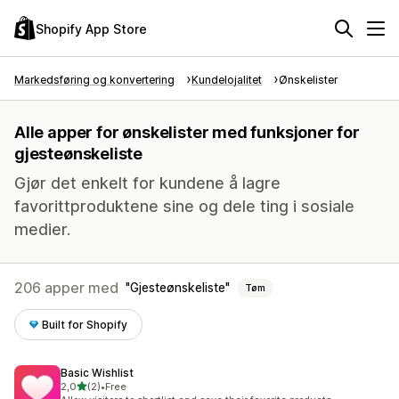
Shopify App Store
Markedsføring og konvertering
Kundelojalitet
Ønskelister
Alle apper for ønskelister med funksjoner for
gjesteønskeliste
Gjør det enkelt for kundene å lagre
favorittproduktene sine og dele ting i sosiale
medier.
206 apper med
Gjesteønskeliste
Tøm
Built for Shopify
Basic Wishlist
av 5 stjerner
2,0
(2)
•
Free
Totalt 2 omtaler