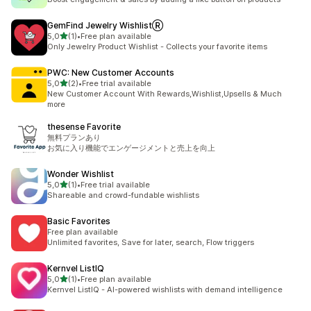
GemFind Jewelry WishlistⓇ
av 5 stjerner
5,0
(1)
•
Free plan available
Totalt 1 omtaler
Only Jewelry Product Wishlist - Collects your favorite items
PWC: New Customer Accounts
av 5 stjerner
5,0
(2)
•
Free trial available
Totalt 2 omtaler
New Customer Account With Rewards,Wishlist,Upsells & Much
more
thesense Favorite
無料プランあり
お気に入り機能でエンゲージメントと売上を向上
Wonder Wishlist
av 5 stjerner
5,0
(1)
•
Free trial available
Totalt 1 omtaler
Shareable and crowd-fundable wishlists
Basic Favorites
Free plan available
Unlimited favorites, Save for later, search, Flow triggers
Kernvel ListIQ
av 5 stjerner
5,0
(1)
•
Free plan available
Totalt 1 omtaler
Kernvel ListIQ - AI-powered wishlists with demand intelligence