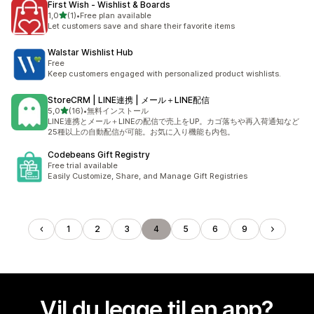
First Wish ‑ Wishlist & Boards
av 5 stjerner
1,0
(1)
•
Free plan available
Totalt 1 omtaler
Let customers save and share their favorite items
Walstar Wishlist Hub
Free
Keep customers engaged with personalized product wishlists.
StoreCRM | LINE連携 | メール＋LINE配信
av 5 stjerner
5,0
(16)
•
無料インストール
Totalt 16 omtaler
LINE連携とメール＋LINEの配信で売上をUP。カゴ落ちや再入荷通知など
25種以上の自動配信が可能。お気に入り機能も内包。
Codebeans Gift Registry
Free trial available
Easily Customize, Share, and Manage Gift Registries
1
2
3
4
5
6
9
Vil du legge til en app?