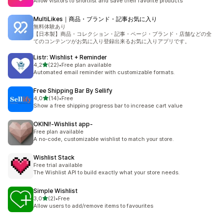
Allow visitors to shortlist and save their favorite products
MultiLikes｜商品・ブランド・記事お気に入り
無料体験あり
【日本製】商品・コレクション・記事・ページ・ブランド・店舗などの全
てのコンテンツがお気に入り登録出来るお気に入りアプリです。
Listr: Wishlist + Reminder
av 5 stjerner
4,2
(22)
•
Free plan available
Totalt 22 omtaler
Automated email reminder with customizable formats.
Free Shipping Bar By Sellify
av 5 stjerner
4,0
(14)
•
Free
Totalt 14 omtaler
Show a free shipping progress bar to increase cart value
OKINI!‑Wishlist app‑
Free plan available
A no-code, customizable wishlist to match your store.
Wishlist Stack
Free trial available
The Wishlist API to build exactly what your store needs.
Simple Wishlist
av 5 stjerner
3,0
(2)
•
Free
Totalt 2 omtaler
Allow users to add/remove items to favourites