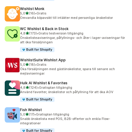
Wishlist Monk
av 5 stjärnor
5,0
(16)
•
Gratis
16 recensioner totalt
Omvandla köpavsikt till intäkter med personliga önskelistor
WC Wishlist & Back in Stock
av 5 stjärnor
4,8
(173)
•
Gratis testversion tillgänglig
173 recensioner totalt
Önskelisteaviseringar, påfyllnings- och åter i lager-aviseringar för
att öka försäljningen
Built for Shopify
WishlistSuite Wishlist App
av 5 stjärnor
5,0
(18)
•
Gratis
18 recensioner totalt
Öka försäljningen med gästönskelistor, spara till senare och
mejlaviseringar.
Hulk AI Wishlist & Favorites
av 5 stjärnor
4,8
(124)
•
Gratisplan tillgänglig
124 recensioner totalt
Använd favoriter, önskelistor och påfyllning för att öka AOV
Built for Shopify
Fish Wishlist
av 5 stjärnor
5,0
(17)
•
Gratisplan tillgänglig
17 recensioner totalt
Snabb önskelista med POS, B2B-offerter och enkla Flow-
integrationer
Built for Shopify