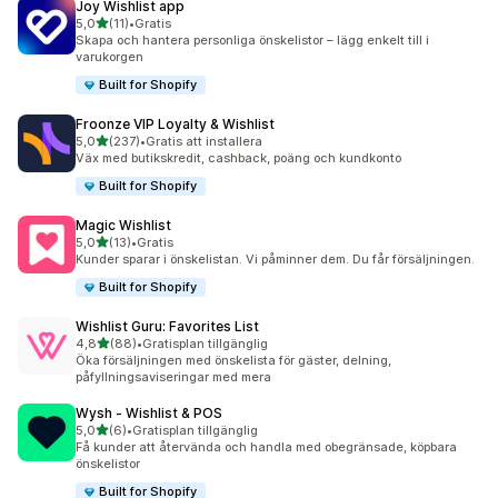
Joy Wishlist app
av 5 stjärnor
5,0
(11)
•
Gratis
11 recensioner totalt
Skapa och hantera personliga önskelistor – lägg enkelt till i
varukorgen
Built for Shopify
Froonze VIP Loyalty & Wishlist
av 5 stjärnor
5,0
(237)
•
Gratis att installera
237 recensioner totalt
Väx med butikskredit, cashback, poäng och kundkonto
Built for Shopify
Magic Wishlist
av 5 stjärnor
5,0
(13)
•
Gratis
13 recensioner totalt
Kunder sparar i önskelistan. Vi påminner dem. Du får försäljningen.
Built for Shopify
Wishlist Guru: Favorites List
av 5 stjärnor
4,8
(88)
•
Gratisplan tillgänglig
88 recensioner totalt
Öka försäljningen med önskelista för gäster, delning,
påfyllningsaviseringar med mera
Wysh ‑ Wishlist & POS
av 5 stjärnor
5,0
(6)
•
Gratisplan tillgänglig
6 recensioner totalt
Få kunder att återvända och handla med obegränsade, köpbara
önskelistor
Built for Shopify