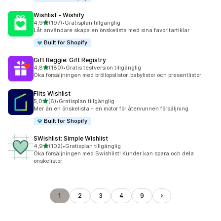
Wishlist ‑ Wishify
av 5 stjärnor
4,9
(197)
•
Gratisplan tillgänglig
197 recensioner totalt
Låt användare skapa en önskelista med sina favoritartiklar
Built for Shopify
Gift Reggie: Gift Registry
av 5 stjärnor
4,8
(180)
•
Gratis testversion tillgänglig
180 recensioner totalt
Öka försäljningen med bröllopslistor, babylistor och presentlistor
Flits Wishlist
av 5 stjärnor
5,0
(6)
•
Gratisplan tillgänglig
6 recensioner totalt
Mer än en önskelista – en motor för återvunnen försäljning
Built for Shopify
SWishlist: Simple Wishlist
av 5 stjärnor
4,9
(102)
•
Gratisplan tillgänglig
102 recensioner totalt
Öka försäljningen med Swishlist! Kunder kan spara och dela
önskelistor
1
2
3
4
9