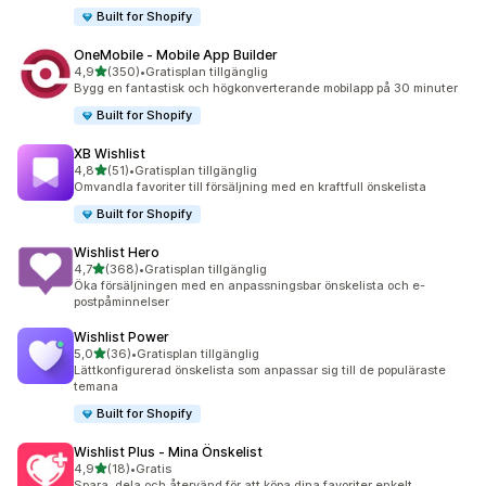
Built for Shopify
OneMobile ‑ Mobile App Builder
av 5 stjärnor
4,9
(350)
•
Gratisplan tillgänglig
350 recensioner totalt
Bygg en fantastisk och högkonverterande mobilapp på 30 minuter
Built for Shopify
XB Wishlist
av 5 stjärnor
4,8
(51)
•
Gratisplan tillgänglig
51 recensioner totalt
Omvandla favoriter till försäljning med en kraftfull önskelista
Built for Shopify
Wishlist Hero
av 5 stjärnor
4,7
(368)
•
Gratisplan tillgänglig
368 recensioner totalt
Öka försäljningen med en anpassningsbar önskelista och e-
postpåminnelser
Wishlist Power
av 5 stjärnor
5,0
(36)
•
Gratisplan tillgänglig
36 recensioner totalt
Lättkonfigurerad önskelista som anpassar sig till de populäraste
temana
Built for Shopify
Wishlist Plus ‑ Mina Önskelist
av 5 stjärnor
4,9
(18)
•
Gratis
18 recensioner totalt
Spara, dela och återvänd för att köpa dina favoriter enkelt.