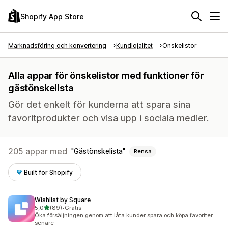
Shopify App Store
Marknadsföring och konvertering
Kundlojalitet
Önskelistor
Alla appar för önskelistor med funktioner för
gästönskelista
Gör det enkelt för kunderna att spara sina
favoritprodukter och visa upp i sociala medier.
205 appar med
Gästönskelista
Rensa
Built for Shopify
Wishlist by Square
av 5 stjärnor
5,0
(89)
•
Gratis
89 recensioner totalt
Öka försäljningen genom att låta kunder spara och köpa favoriter
senare