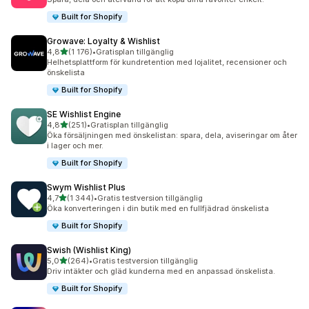
Built for Shopify
Growave: Loyalty & Wishlist
av 5 stjärnor
4,8
(1 176)
•
Gratisplan tillgänglig
1176 recensioner totalt
Helhetsplattform för kundretention med lojalitet, recensioner och
önskelista
Built for Shopify
SE Wishlist Engine
av 5 stjärnor
4,8
(251)
•
Gratisplan tillgänglig
251 recensioner totalt
Öka försäljningen med önskelistan: spara, dela, aviseringar om åter
i lager och mer.
Built for Shopify
Swym Wishlist Plus
av 5 stjärnor
4,7
(1 344)
•
Gratis testversion tillgänglig
1344 recensioner totalt
Öka konverteringen i din butik med en fullfjädrad önskelista
Built for Shopify
Swish (Wishlist King)
av 5 stjärnor
5,0
(264)
•
Gratis testversion tillgänglig
264 recensioner totalt
Driv intäkter och gläd kunderna med en anpassad önskelista.
Built for Shopify