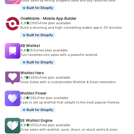
Boost sales by letting shoppers save and buy favorites later
Built for Shopify
OneMobile ‑ Mobile App Builder
av 5 stjerner
4,9
(350)
•
Free plan available
Totalt 350 omtaler
Build a stunning and high-converting mobile app in 30 minutes
Built for Shopify
XB Wishlist
av 5 stjerner
4,8
(51)
•
Free plan available
Totalt 51 omtaler
Turn favorites into sales with a powerful wishlist
Built for Shopify
Wishlist Hero
av 5 stjerner
4,7
(369)
•
Free plan available
Totalt 369 omtaler
Grow Sales with a customizable Wishlist & Email reminders
Wishlist Power
av 5 stjerner
5,0
(36)
•
Free plan available
Totalt 36 omtaler
Easy to set up wishlist that adapts to the most popular themes
Built for Shopify
SE Wishlist Engine
av 5 stjerner
4,8
(252)
•
Free plan available
Totalt 252 omtaler
Grow sales with wishlist: save, share, re-stock alerts & more.