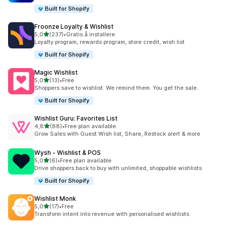
Built for Shopify
Froonze Loyalty & Wishlist
av 5 stjerner
5,0
(237)
•
Gratis å installere
Totalt 237 omtaler
Loyalty program, rewards program, store credit, wish list
Built for Shopify
Magic Wishlist
av 5 stjerner
5,0
(13)
•
Free
Totalt 13 omtaler
Shoppers save to wishlist. We remind them. You get the sale.
Built for Shopify
Wishlist Guru: Favorites List
av 5 stjerner
4,8
(88)
•
Free plan available
Totalt 88 omtaler
Grow Sales with Guest Wish list, Share, Restock alert & more
Wysh ‑ Wishlist & POS
av 5 stjerner
5,0
(6)
•
Free plan available
Totalt 6 omtaler
Drive shoppers back to buy with unlimited, shoppable wishlists
Built for Shopify
Wishlist Monk
av 5 stjerner
5,0
(17)
•
Free
Totalt 17 omtaler
Transform intent into revenue with personalised wishlists