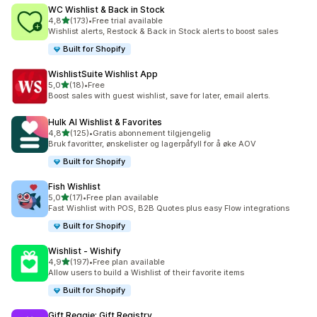
WC Wishlist & Back in Stock
av 5 stjerner
4,8
(173)
•
Free trial available
Totalt 173 omtaler
Wishlist alerts, Restock & Back in Stock alerts to boost sales
Built for Shopify
WishlistSuite Wishlist App
av 5 stjerner
5,0
(18)
•
Free
Totalt 18 omtaler
Boost sales with guest wishlist, save for later, email alerts.
Hulk AI Wishlist & Favorites
av 5 stjerner
4,8
(125)
•
Gratis abonnement tilgjengelig
Totalt 125 omtaler
Bruk favoritter, ønskelister og lagerpåfyll for å øke AOV
Built for Shopify
Fish Wishlist
av 5 stjerner
5,0
(17)
•
Free plan available
Totalt 17 omtaler
Fast Wishlist with POS, B2B Quotes plus easy Flow integrations
Built for Shopify
Wishlist ‑ Wishify
av 5 stjerner
4,9
(197)
•
Free plan available
Totalt 197 omtaler
Allow users to build a Wishlist of their favorite items
Built for Shopify
Gift Reggie: Gift Registry