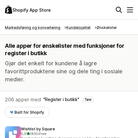
Shopify App Store
Markedsføring og konvertering
Kundelojalitet
Ønskelister
Alle apper for ønskelister med funksjoner for
register i butikk
Gjør det enkelt for kundene å lagre
favorittproduktene sine og dele ting i sosiale
medier.
206 apper med
Register i butikk
Tøm
Built for Shopify
Wishlist by Square
av 5 stjerner
5,0
(89)
•
Free
Totalt 89 omtaler