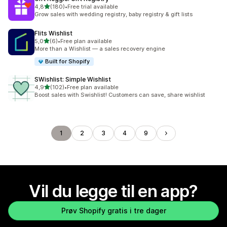
av 5 stjerner
4,8
(180)
•
Free trial available
Totalt 180 omtaler
Grow sales with wedding registry, baby registry & gift lists
Flits Wishlist
av 5 stjerner
5,0
(6)
•
Free plan available
Totalt 6 omtaler
More than a Wishlist — a sales recovery engine
Built for Shopify
SWishlist: Simple Wishlist
av 5 stjerner
4,9
(102)
•
Free plan available
Totalt 102 omtaler
Boost sales with Swishlist! Customers can save, share wishlist
1
2
3
4
9
Vil du legge til en app?
Prøv Shopify gratis i tre dager