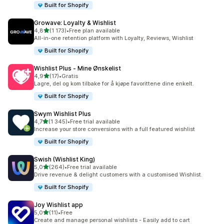
Built for Shopify
Growave: Loyalty & Wishlist
av 5 stjerner
4,8
(1 173)
•
Free plan available
Totalt 1173 omtaler
All-in-one retention platform with Loyalty, Reviews, Wishlist
Built for Shopify
Wishlist Plus ‑ Mine Ønskelist
av 5 stjerner
4,9
(17)
•
Gratis
Totalt 17 omtaler
Lagre, del og kom tilbake for å kjøpe favorittene dine enkelt.
Built for Shopify
Swym Wishlist Plus
av 5 stjerner
4,7
(1 345)
•
Free trial available
Totalt 1345 omtaler
Increase your store conversions with a full featured wishlist
Built for Shopify
Swish (Wishlist King)
av 5 stjerner
5,0
(264)
•
Free trial available
Totalt 264 omtaler
Drive revenue & delight customers with a customised Wishlist.
Built for Shopify
Joy Wishlist app
av 5 stjerner
5,0
(11)
•
Free
Totalt 11 omtaler
Create and manage personal wishlists - Easily add to cart