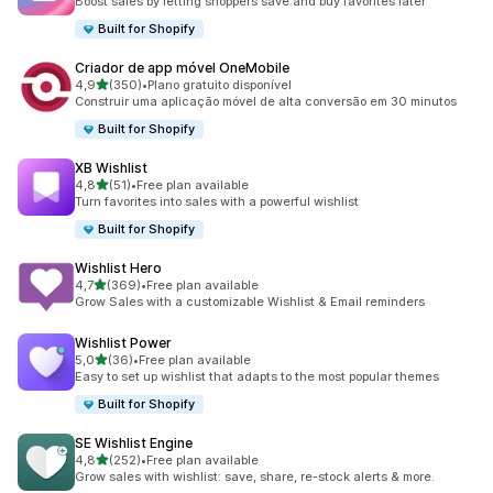
Boost sales by letting shoppers save and buy favorites later
Built for Shopify
Criador de app móvel OneMobile
de 5 estrelas
4,9
(350)
•
Plano gratuito disponível
350 total de avaliações
Construir uma aplicação móvel de alta conversão em 30 minutos
Built for Shopify
XB Wishlist
de 5 estrelas
4,8
(51)
•
Free plan available
51 total de avaliações
Turn favorites into sales with a powerful wishlist
Built for Shopify
Wishlist Hero
de 5 estrelas
4,7
(369)
•
Free plan available
369 total de avaliações
Grow Sales with a customizable Wishlist & Email reminders
Wishlist Power
de 5 estrelas
5,0
(36)
•
Free plan available
36 total de avaliações
Easy to set up wishlist that adapts to the most popular themes
Built for Shopify
SE Wishlist Engine
de 5 estrelas
4,8
(252)
•
Free plan available
252 total de avaliações
Grow sales with wishlist: save, share, re-stock alerts & more.