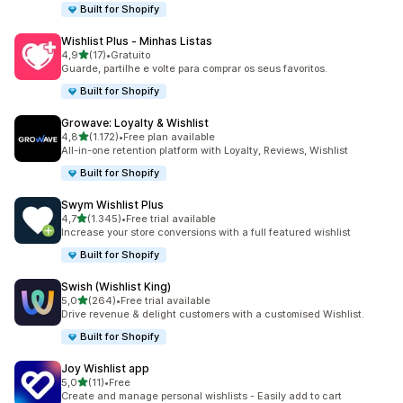
Built for Shopify
Wishlist Plus ‑ Minhas Listas
de 5 estrelas
4,9
(17)
•
Gratuito
17 total de avaliações
Guarde, partilhe e volte para comprar os seus favoritos.
Built for Shopify
Growave: Loyalty & Wishlist
de 5 estrelas
4,8
(1.172)
•
Free plan available
1172 total de avaliações
All-in-one retention platform with Loyalty, Reviews, Wishlist
Built for Shopify
Swym Wishlist Plus
de 5 estrelas
4,7
(1.345)
•
Free trial available
1345 total de avaliações
Increase your store conversions with a full featured wishlist
Built for Shopify
Swish (Wishlist King)
de 5 estrelas
5,0
(264)
•
Free trial available
264 total de avaliações
Drive revenue & delight customers with a customised Wishlist.
Built for Shopify
Joy Wishlist app
de 5 estrelas
5,0
(11)
•
Free
11 total de avaliações
Create and manage personal wishlists - Easily add to cart