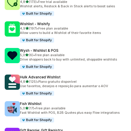
de 5 estrelas
4,8
(173)
•
Free trial available
173 total de avaliações
Wishlist alerts, Restock & Back in Stock alerts to boost sales
Built for Shopify
Wishlist ‑ Wishify
de 5 estrelas
4,9
(197)
•
Free plan available
197 total de avaliações
Allow users to build a Wishlist of their favorite items
Built for Shopify
Wysh ‑ Wishlist & POS
de 5 estrelas
5,0
(6)
•
Free plan available
6 total de avaliações
Drive shoppers back to buy with unlimited, shoppable wishlists
Built for Shopify
Hulk Advanced Wishlist
de 5 estrelas
4,8
(125)
•
Plano gratuito disponível
125 total de avaliações
Use favoritos, desejos e reposição para aumentar o AOV
Built for Shopify
Fish Wishlist
de 5 estrelas
5,0
(17)
•
Free plan available
17 total de avaliações
Fast Wishlist with POS, B2B Quotes plus easy Flow integrations
Built for Shopify
Gift Reggie: Gift Registry