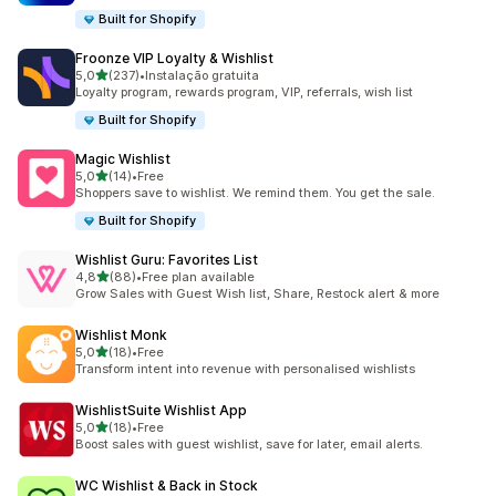
Built for Shopify
Froonze VIP Loyalty & Wishlist
de 5 estrelas
5,0
(237)
•
Instalação gratuita
237 total de avaliações
Loyalty program, rewards program, VIP, referrals, wish list
Built for Shopify
Magic Wishlist
de 5 estrelas
5,0
(14)
•
Free
14 total de avaliações
Shoppers save to wishlist. We remind them. You get the sale.
Built for Shopify
Wishlist Guru: Favorites List
de 5 estrelas
4,8
(88)
•
Free plan available
88 total de avaliações
Grow Sales with Guest Wish list, Share, Restock alert & more
Wishlist Monk
de 5 estrelas
5,0
(18)
•
Free
18 total de avaliações
Transform intent into revenue with personalised wishlists
WishlistSuite Wishlist App
de 5 estrelas
5,0
(18)
•
Free
18 total de avaliações
Boost sales with guest wishlist, save for later, email alerts.
WC Wishlist & Back in Stock