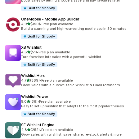
Boost sales by letting shoppers save and buy favorites later
Built for Shopify
OneMobile ‑ Mobile App Builder
5 yıldız üzerinden
4,9
(350)
•
Free plan available
toplam 350 değerlendirme
Build a stunning and high-converting mobile app in 30 minutes
Built for Shopify
XB Wishlist
5 yıldız üzerinden
4,8
(51)
•
Free plan available
toplam 51 değerlendirme
Turn favorites into sales with a powerful wishlist
Built for Shopify
Wishlist Hero
5 yıldız üzerinden
4,7
(369)
•
Free plan available
toplam 369 değerlendirme
Grow Sales with a customizable Wishlist & Email reminders
Wishlist Power
5 yıldız üzerinden
5,0
(36)
•
Free plan available
toplam 36 değerlendirme
Easy to set up wishlist that adapts to the most popular themes
Built for Shopify
SE Wishlist Engine
5 yıldız üzerinden
4,8
(252)
•
Free plan available
toplam 252 değerlendirme
Grow sales with wishlist: save, share, re-stock alerts & more.