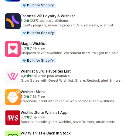
Built for Shopify
Froonze VIP Loyalty & Wishlist
5 yıldız üzerinden
5,0
(237)
•
Ücretsiz yükleme
toplam 237 değerlendirme
Loyalty program, rewards program, VIP, referrals, wish list
Built for Shopify
Magic Wishlist
5 yıldız üzerinden
5,0
(14)
•
Free
toplam 14 değerlendirme
Shoppers save to wishlist. We remind them. You get the sale.
Built for Shopify
Wishlist Guru: Favorites List
5 yıldız üzerinden
4,8
(88)
•
Free plan available
toplam 88 değerlendirme
Grow Sales with Guest Wish list, Share, Restock alert & more
Wishlist Monk
5 yıldız üzerinden
5,0
(18)
•
Free
toplam 18 değerlendirme
Transform intent into revenue with personalised wishlists
WishlistSuite Wishlist App
5 yıldız üzerinden
5,0
(18)
•
Free
toplam 18 değerlendirme
Boost sales with guest wishlist, save for later, email alerts.
WC Wishlist & Back in Stock