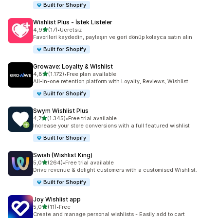
Built for Shopify
Wishlist Plus ‑ İstek Listeler
5 yıldız üzerinden
4,9
(17)
•
Ücretsiz
toplam 17 değerlendirme
Favorileri kaydedin, paylaşın ve geri dönüp kolayca satın alın
Built for Shopify
Growave: Loyalty & Wishlist
5 yıldız üzerinden
4,8
(1.172)
•
Free plan available
toplam 1172 değerlendirme
All-in-one retention platform with Loyalty, Reviews, Wishlist
Built for Shopify
Swym Wishlist Plus
5 yıldız üzerinden
4,7
(1.345)
•
Free trial available
toplam 1345 değerlendirme
Increase your store conversions with a full featured wishlist
Built for Shopify
Swish (Wishlist King)
5 yıldız üzerinden
5,0
(264)
•
Free trial available
toplam 264 değerlendirme
Drive revenue & delight customers with a customised Wishlist.
Built for Shopify
Joy Wishlist app
5 yıldız üzerinden
5,0
(11)
•
Free
toplam 11 değerlendirme
Create and manage personal wishlists - Easily add to cart