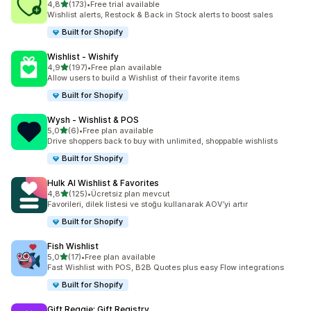
5 yıldız üzerinden
4,8
(173)
•
Free trial available
toplam 173 değerlendirme
Wishlist alerts, Restock & Back in Stock alerts to boost sales
Built for Shopify
Wishlist ‑ Wishify
5 yıldız üzerinden
4,9
(197)
•
Free plan available
toplam 197 değerlendirme
Allow users to build a Wishlist of their favorite items
Built for Shopify
Wysh ‑ Wishlist & POS
5 yıldız üzerinden
5,0
(6)
•
Free plan available
toplam 6 değerlendirme
Drive shoppers back to buy with unlimited, shoppable wishlists
Built for Shopify
Hulk AI Wishlist & Favorites
5 yıldız üzerinden
4,8
(125)
•
Ücretsiz plan mevcut
toplam 125 değerlendirme
Favorileri, dilek listesi ve stoğu kullanarak AOV’yi artır
Built for Shopify
Fish Wishlist
5 yıldız üzerinden
5,0
(17)
•
Free plan available
toplam 17 değerlendirme
Fast Wishlist with POS, B2B Quotes plus easy Flow integrations
Built for Shopify
Gift Reggie: Gift Registry