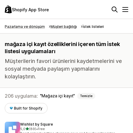
Shopify App Store
Pazarlama ve dönüşüm
Müşteri bağlılığı
İstek listeleri
mağaza içi kayıt özelliklerini içeren tüm i̇stek
listesi uygulamaları
Müşterilerin favori ürünlerini kaydetmelerini ve
sosyal medyada paylaşım yapmalarını
kolaylaştırın.
206 uygulama:
Mağaza içi kayıt
Temizle
Built for Shopify
Wishlist by Square
5 yıldız üzerinden
5,0
(89)
•
Free
toplam 89 değerlendirme