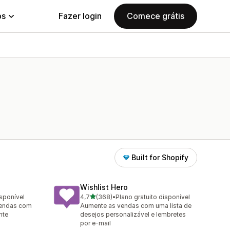
ps
Fazer login
Comece grátis
Built for Shopify
Wishlist Hero
de 5 estrelas
isponível
4,7
(368)
•
Plano gratuito disponível
368 avaliações ao todo
vendas com
Aumente as vendas com uma lista de
nte
desejos personalizável e lembretes
por e-mail