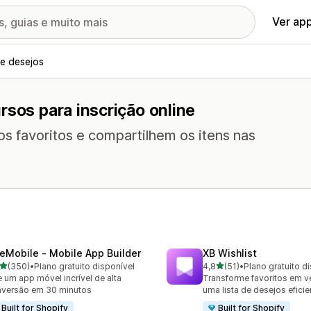
Ver ap
de desejos
rsos para inscrição online
os favoritos e compartilhem os itens nas
eMobile ‑ Mobile App Builder
XB Wishlist
de 5 estrelas
de 5 estrelas
(350)
•
Plano gratuito disponível
4,8
(51)
•
Plano gratuito d
 avaliações ao todo
51 avaliações ao todo
e um app móvel incrível de alta
Transforme favoritos em 
versão em 30 minutos
uma lista de desejos eficie
Built for Shopify
Built for Shopify