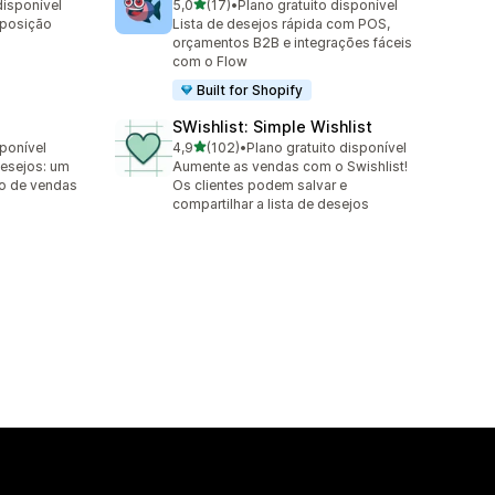
de 5 estrelas
disponível
5,0
(17)
•
Plano gratuito disponível
17 avaliações ao todo
eposição
Lista de desejos rápida com POS,
orçamentos B2B e integrações fáceis
com o Flow
Built for Shopify
SWishlist: Simple Wishlist
de 5 estrelas
sponível
4,9
(102)
•
Plano gratuito disponível
102 avaliações ao todo
desejos: um
Aumente as vendas com o Swishlist!
o de vendas
Os clientes podem salvar e
compartilhar a lista de desejos