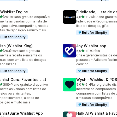
 Wishlist Engine
Fidelidade, Lista de d
de 5 estrelas
de 5 estrelas
(251)
•
Plano gratuito disponível
4,8
(1.176)
•
Plano gratuito
 avaliações ao todo
1176 avaliações ao todo
ente as vendas com a lista de
Fidelidade e Recompensas,
ejos: salve, compartilhe, receba
lista de desejos, gifts
rtas de reposição e muito mais.
Built for Shopify
Built for Shopify
ish (Wishlist King)
Joy Wishlist app
de 5 estrelas
de 5 estrelas
(264)
•
Avaliação gratuita
5,0
(11)
•
Grátis
 avaliações ao todo
11 avaliações ao todo
ente a receita e encante os
Crie e gerencie listas de d
entes com uma lista de desejos
pessoais - Adicione facil
sonalizada.
carrinho
Built for Shopify
Built for Shopify
shlist Guru: Favorites List
Wysh ‑ Wishlist & POS
de 5 estrelas
de 5 estrelas
(88)
•
Plano gratuito disponível
5,0
(6)
•
Plano gratuito di
avaliações ao todo
6 avaliações ao todo
ente as vendas com listas de
Incentive os compradores 
ejos para visitantes,
comprarem com listas de 
partilhamento, alertas de
ilimitadas e compráveis
osição e muito mais
Built for Shopify
shlistSuite Wishlist App
Hulk AI Wishlist & Fav