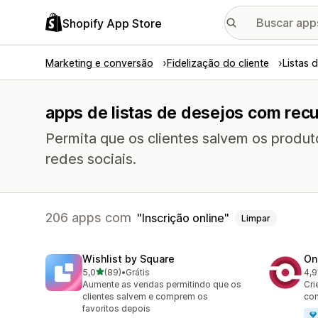
Shopify App Store
Marketing e conversão
Fidelização do cliente
Listas 
apps de listas de desejos com recu
Permita que os clientes salvem os produt
redes sociais.
206 apps com
Inscrição online
Limpar
Wishlist by Square
On
de 5 estrelas
5,0
(89)
•
Grátis
4,9
89 avaliações ao todo
350
Aumente as vendas permitindo que os
Cri
clientes salvem e comprem os
con
favoritos depois