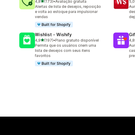
de 5 estrelas
4,8
(173)
•
Avaliação gratuita
5,0
173 avaliações ao todo
18 
Alertas de lista de desejos, reposição
Aum
e volta ao estoque para impulsionar
des
vendas
dep
Built for Shopify
Wishlist ‑ Wishify
Gi
de 5 estrelas
4,9
(197)
•
Plano gratuito disponível
4,8
197 avaliações ao todo
180
Permita que os usuários criem uma
Aum
lista de desejos com seus itens
cas
favoritos
pre
Built for Shopify