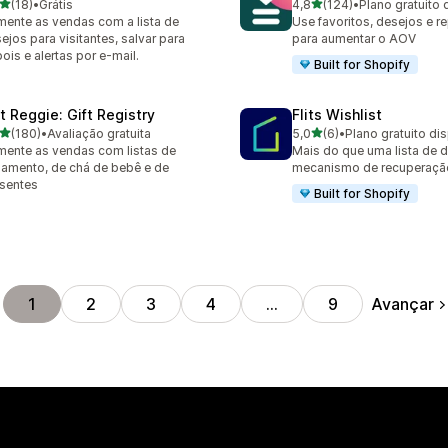
de 5 estrelas
de 5 estrelas
(18)
•
Grátis
4,8
(124)
•
Plano gratuito 
avaliações ao todo
124 avaliações ao todo
ente as vendas com a lista de
Use favoritos, desejos e r
ejos para visitantes, salvar para
para aumentar o AOV
ois e alertas por e-mail.
Built for Shopify
ft Reggie: Gift Registry
Flits Wishlist
de 5 estrelas
de 5 estrelas
(180)
•
Avaliação gratuita
5,0
(6)
•
Plano gratuito di
 avaliações ao todo
6 avaliações ao todo
ente as vendas com listas de
Mais do que uma lista de 
amento, de chá de bebê e de
mecanismo de recuperaçã
sentes
Built for Shopify
Avançar
1
2
3
4
…
9