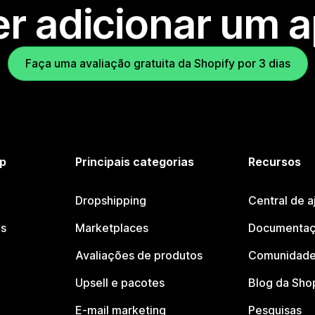
r adicionar um 
Faça uma avaliação gratuita da Shopify por 3 dias
p
Principais categorias
Recursos
Dropshipping
Central de a
os
Marketplaces
Documentaç
Avaliações de produtos
Comunidade
Upsell e pacotes
Blog da Sho
E-mail marketing
Pesquisas