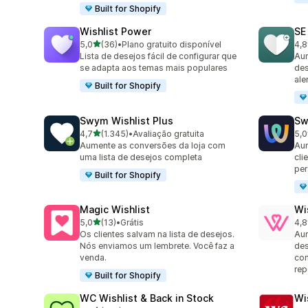
Built for Shopify
Wishlist Power
SE
de 5 estrelas
5,0
(36)
•
Plano gratuito disponível
4,8
36 avaliações ao todo
251
Lista de desejos fácil de configurar que
Aum
se adapta aos temas mais populares
des
ale
Built for Shopify
Swym Wishlist Plus
Sw
de 5 estrelas
4,7
(1.345)
•
Avaliação gratuita
5,0
1345 avaliações ao todo
264
Aumente as conversões da loja com
Aum
uma lista de desejos completa
cli
per
Built for Shopify
Magic Wishlist
Wi
de 5 estrelas
5,0
(13)
•
Grátis
4,8
13 avaliações ao todo
88 
Os clientes salvam na lista de desejos.
Aum
Nós enviamos um lembrete. Você faz a
des
venda.
com
rep
Built for Shopify
WC Wishlist & Back in Stock
Wi