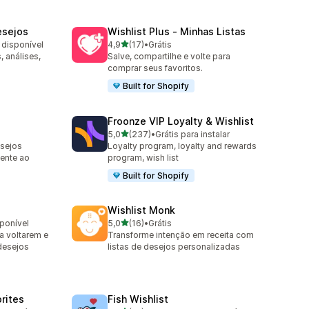
esejos
Wishlist Plus ‑ Minhas Listas
de 5 estrelas
 disponível
4,9
(17)
•
Grátis
17 avaliações ao todo
 análises,
Salve, compartilhe e volte para
comprar seus favoritos.
Built for Shopify
Froonze VIP Loyalty & Wishlist
de 5 estrelas
5,0
(237)
•
Grátis para instalar
237 avaliações ao todo
esejos
Loyalty program, loyalty and rewards
mente ao
program, wish list
Built for Shopify
Wishlist Monk
de 5 estrelas
sponível
5,0
(16)
•
Grátis
16 avaliações ao todo
a voltarem e
Transforme intenção em receita com
desejos
listas de desejos personalizadas
orites
Fish Wishlist