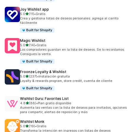
Joy Wishlist app
de 5 estrellas
5.0
(11)
•
Gratis
11 reseñas en total
Crea y gestiona listas de deseos personales: agrega al carrito
fácilmente
Built for Shopify
Magic Wishlist
de 5 estrellas
5.0
(14)
•
Gratis
14 reseñas en total
Los compradores guardan en la lista de deseos. Se lo recordamos.
Consigues la venta.
Built for Shopify
Froonze Loyalty & Wishlist
de 5 estrellas
5.0
(237)
•
Instalación gratuita
237 reseñas en total
Loyalty & rewards program, store credit, cuenta de cliente
Built for Shopify
Wishlist Guru: Favorites List
de 5 estrellas
4.8
(88)
•
Plan gratis disponible
88 reseñas en total
Aumenta las ventas con la lista de deseos para invitados, opciones
para compartir, alertas de reposición y más
Wishlist Monk
de 5 estrellas
5.0
(19)
•
Gratis
19 reseñas en total
Transforma la intención en ingresos con listas de deseos