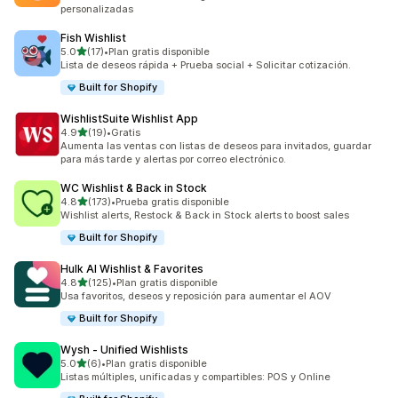
personalizadas
Fish Wishlist
de 5 estrellas
5.0
(17)
•
Plan gratis disponible
17 reseñas en total
Lista de deseos rápida + Prueba social + Solicitar cotización.
Built for Shopify
WishlistSuite Wishlist App
de 5 estrellas
4.9
(19)
•
Gratis
19 reseñas en total
Aumenta las ventas con listas de deseos para invitados, guardar
para más tarde y alertas por correo electrónico.
WC Wishlist & Back in Stock
de 5 estrellas
4.8
(173)
•
Prueba gratis disponible
173 reseñas en total
Wishlist alerts, Restock & Back in Stock alerts to boost sales
Built for Shopify
Hulk AI Wishlist & Favorites
de 5 estrellas
4.8
(125)
•
Plan gratis disponible
125 reseñas en total
Usa favoritos, deseos y reposición para aumentar el AOV
Built for Shopify
Wysh ‑ Unified Wishlists
de 5 estrellas
5.0
(6)
•
Plan gratis disponible
6 reseñas en total
Listas múltiples, unificadas y compartibles: POS y Online