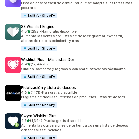
36 reseñas en total
Lista de deseos fácil de configurar que se adapta a los temas más
populares
Built for Shopify
SE Wishlist Engine
de 5 estrellas
4.8
(252)
•
Plan gratis disponible
252 reseñas en total
Aumenta las ventas con listas de deseos: guardar, compartir,
alertas de reabastecimiento y más.
Built for Shopify
Wishlist Plus ‑ Mis Listas Des
de 5 estrellas
4.9
(17)
•
Gratis
17 reseñas en total
Guarda, comparte y regresa a comprar tus favoritos fácilmente.
Built for Shopify
Fidelización y Lista de deseos
de 5 estrellas
4.8
(1,171)
•
Plan gratis disponible
1171 reseñas en total
Programa de fidelidad, reseñas de productos, listas de deseos
Built for Shopify
Swym Wishlist Plus
de 5 estrellas
4.7
(1,344)
•
Prueba gratis disponible
1344 reseñas en total
Aumenta las conversiones de tu tienda con una lista de deseos
con todas las funciones
Built for Shopify