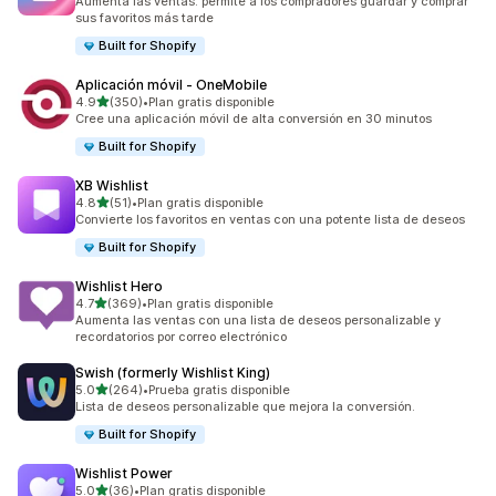
Aumenta las ventas: permite a los compradores guardar y comprar
sus favoritos más tarde
Built for Shopify
Aplicación móvil ‑ OneMobile
de 5 estrellas
4.9
(350)
•
Plan gratis disponible
350 reseñas en total
Cree una aplicación móvil de alta conversión en 30 minutos
Built for Shopify
XB Wishlist
de 5 estrellas
4.8
(51)
•
Plan gratis disponible
51 reseñas en total
Convierte los favoritos en ventas con una potente lista de deseos
Built for Shopify
Wishlist Hero
de 5 estrellas
4.7
(369)
•
Plan gratis disponible
369 reseñas en total
Aumenta las ventas con una lista de deseos personalizable y
recordatorios por correo electrónico
Swish (formerly Wishlist King)
de 5 estrellas
5.0
(264)
•
Prueba gratis disponible
264 reseñas en total
Lista de deseos personalizable que mejora la conversión.
Built for Shopify
Wishlist Power
de 5 estrellas
5.0
(36)
•
Plan gratis disponible