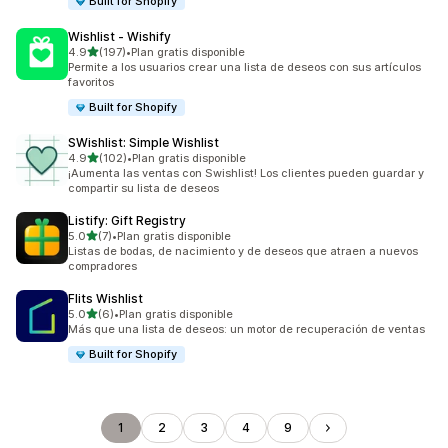
Built for Shopify
Wishlist ‑ Wishify
de 5 estrellas
4.9
(197)
•
Plan gratis disponible
197 reseñas en total
Permite a los usuarios crear una lista de deseos con sus artículos
favoritos
Built for Shopify
SWishlist: Simple Wishlist
de 5 estrellas
4.9
(102)
•
Plan gratis disponible
102 reseñas en total
¡Aumenta las ventas con Swishlist! Los clientes pueden guardar y
compartir su lista de deseos
Listify: Gift Registry
de 5 estrellas
5.0
(7)
•
Plan gratis disponible
7 reseñas en total
Listas de bodas, de nacimiento y de deseos que atraen a nuevos
compradores
Flits Wishlist
de 5 estrellas
5.0
(6)
•
Plan gratis disponible
6 reseñas en total
Más que una lista de deseos: un motor de recuperación de ventas
Built for Shopify
1
2
3
4
9