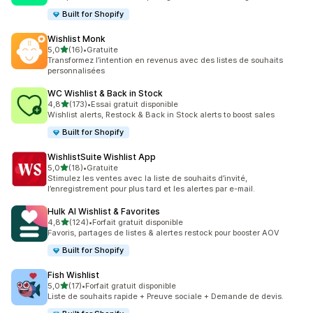
Built for Shopify
Wishlist Monk
étoile(s) sur 5
5,0
(16)
•
Gratuite
16 avis au total
Transformez l’intention en revenus avec des listes de souhaits
personnalisées
WC Wishlist & Back in Stock
étoile(s) sur 5
4,8
(173)
•
Essai gratuit disponible
173 avis au total
Wishlist alerts, Restock & Back in Stock alerts to boost sales
Built for Shopify
WishlistSuite Wishlist App
étoile(s) sur 5
5,0
(18)
•
Gratuite
18 avis au total
Stimulez les ventes avec la liste de souhaits d’invité,
l’enregistrement pour plus tard et les alertes par e-mail.
Hulk AI Wishlist & Favorites
étoile(s) sur 5
4,8
(124)
•
Forfait gratuit disponible
124 avis au total
Favoris, partages de listes & alertes restock pour booster AOV
Built for Shopify
Fish Wishlist
étoile(s) sur 5
5,0
(17)
•
Forfait gratuit disponible
17 avis au total
Liste de souhaits rapide + Preuve sociale + Demande de devis.