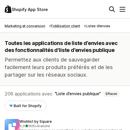
Shopify App Store
Marketing et conversion
Fidélisation client
Listes d’envies
Toutes les applications de liste d’envies avec
des fonctionnalités d'liste d’envies publique
Permettez aux clients de sauvegarder
facilement leurs produits préférés et de les
partager sur les réseaux sociaux.
206 applications avec
Liste d’envies publique
Effacer
Built for Shopify
Wishlist by Square
étoile(s) sur 5
5,0
(89)
•
Gratuite
89 avis au total