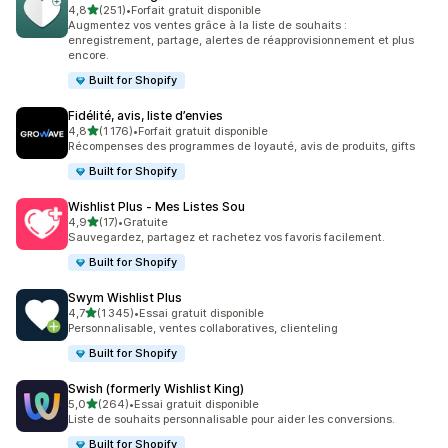
étoile(s) sur 5
4,8
(251)
•
Forfait gratuit disponible
251 avis au total
Augmentez vos ventes grâce à la liste de souhaits :
enregistrement, partage, alertes de réapprovisionnement et plus
encore.
Built for Shopify
Fidélité, avis, liste d’envies
étoile(s) sur 5
4,8
(1 176)
•
Forfait gratuit disponible
1176 avis au total
Récompenses des programmes de loyauté, avis de produits, gifts
Built for Shopify
Wishlist Plus ‑ Mes Listes Sou
étoile(s) sur 5
4,9
(17)
•
Gratuite
17 avis au total
Sauvegardez, partagez et rachetez vos favoris facilement.
Built for Shopify
Swym Wishlist Plus
étoile(s) sur 5
4,7
(1 345)
•
Essai gratuit disponible
1345 avis au total
Personnalisable, ventes collaboratives, clienteling
Built for Shopify
Swish (formerly Wishlist King)
étoile(s) sur 5
5,0
(264)
•
Essai gratuit disponible
264 avis au total
Liste de souhaits personnalisable pour aider les conversions.
Built for Shopify