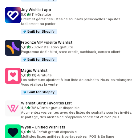
Joy Wishlist app
étoile(s) sur 5
5,0
(11)
•
Gratuite
11 avis au total
Créez et gérez des listes de souhaits personnelles : ajoutez
facilement au panier
Built for Shopify
Froonze VIP Fidélité Wishlist
étoile(s) sur 5
5,0
(237)
•
Installation gratuite
237 avis au total
Programme de fidélité, store credit, cashback, compte client
Built for Shopify
Magic Wishlist
étoile(s) sur 5
5,0
(13)
•
Gratuite
13 avis au total
Les acheteurs ajoutent à leur liste de souhaits. Nous les relançons.
Vous réalisez la vente.
Built for Shopify
Wishlist Guru: Favorites List
étoile(s) sur 5
4,8
(88)
•
Forfait gratuit disponible
88 avis au total
Augmentez vos ventes avec des listes de souhaits pour les invités,
le partage, des alertes de réapprovisionnement et bien plus
Wysh ‑ Unified Wishlists
étoile(s) sur 5
5,0
(6)
•
Forfait gratuit disponible
6 avis au total
Multiples listes unifiées & partageables : POS & En ligne