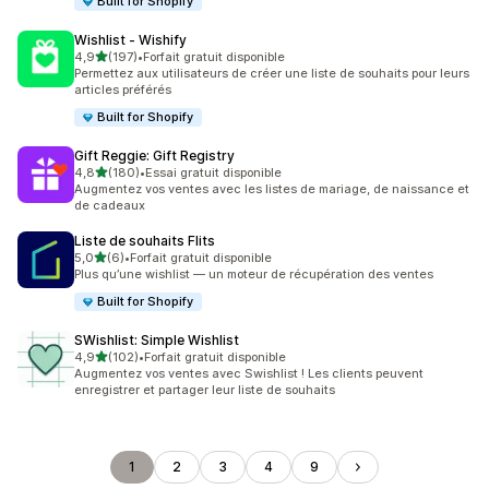
Built for Shopify
Wishlist ‑ Wishify
étoile(s) sur 5
4,9
(197)
•
Forfait gratuit disponible
197 avis au total
Permettez aux utilisateurs de créer une liste de souhaits pour leurs
articles préférés
Built for Shopify
Gift Reggie: Gift Registry
étoile(s) sur 5
4,8
(180)
•
Essai gratuit disponible
180 avis au total
Augmentez vos ventes avec les listes de mariage, de naissance et
de cadeaux
Liste de souhaits Flits
étoile(s) sur 5
5,0
(6)
•
Forfait gratuit disponible
6 avis au total
Plus qu’une wishlist — un moteur de récupération des ventes
Built for Shopify
SWishlist: Simple Wishlist
étoile(s) sur 5
4,9
(102)
•
Forfait gratuit disponible
102 avis au total
Augmentez vos ventes avec Swishlist ! Les clients peuvent
enregistrer et partager leur liste de souhaits
1
2
3
4
9