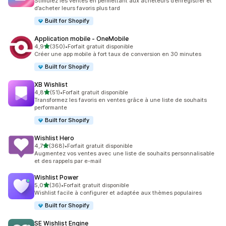
Stimulez les ventes en permettant aux acheteurs d’enregistrer et
d’acheter leurs favoris plus tard
Built for Shopify
Application mobile ‑ OneMobile
étoile(s) sur 5
4,9
(350)
•
Forfait gratuit disponible
350 avis au total
Créer une app mobile à fort taux de conversion en 30 minutes
Built for Shopify
XB Wishlist
étoile(s) sur 5
4,8
(51)
•
Forfait gratuit disponible
51 avis au total
Transformez les favoris en ventes grâce à une liste de souhaits
performante
Built for Shopify
Wishlist Hero
étoile(s) sur 5
4,7
(368)
•
Forfait gratuit disponible
368 avis au total
Augmentez vos ventes avec une liste de souhaits personnalisable
et des rappels par e-mail
Wishlist Power
étoile(s) sur 5
5,0
(36)
•
Forfait gratuit disponible
36 avis au total
Wishlist facile à configurer et adaptée aux thèmes populaires
Built for Shopify
SE Wishlist Engine