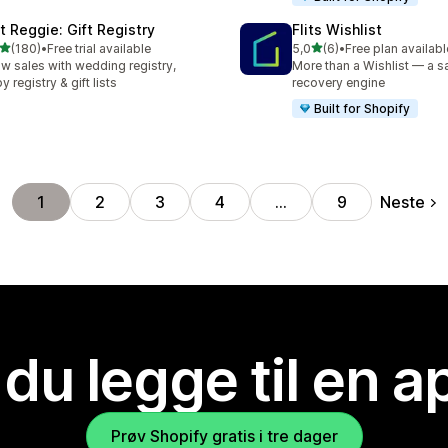
ft Reggie: Gift Registry
Flits Wishlist
av 5 stjerner
av 5 stjerner
(180)
•
Free trial available
5,0
(6)
•
Free plan availabl
alt 180 omtaler
Totalt 6 omtaler
w sales with wedding registry,
More than a Wishlist — a s
y registry & gift lists
recovery engine
Built for Shopify
Neste
1
2
3
4
…
9
 du legge til en 
Prøv Shopify gratis i tre dager