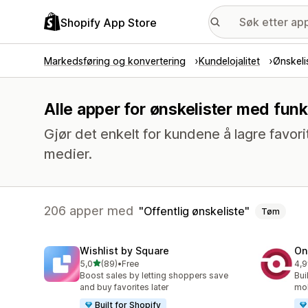
Shopify App Store
Markedsføring og konvertering
Kundelojalitet
Ønskeli
Alle apper for ønskelister med funk
Gjør det enkelt for kundene å lagre favori
medier.
206 apper med
Offentlig ønskeliste
Tøm
Wishlist by Square
On
av 5 stjerner
5,0
(89)
•
Free
4,9
Totalt 89 omtaler
Tot
Boost sales by letting shoppers save
Bui
and buy favorites later
mob
Built for Shopify