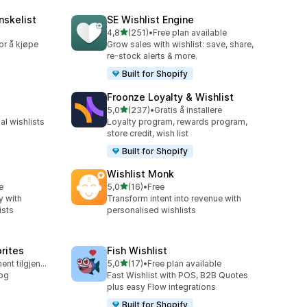
nskelist
SE Wishlist Engine
av 5 stjerner
4,8
(251)
•
Free plan available
Totalt 251 omtaler
or å kjøpe
Grow sales with wishlist: save, share,
re-stock alerts & more.
Built for Shopify
Froonze Loyalty & Wishlist
av 5 stjerner
5,0
(237)
•
Gratis å installere
Totalt 237 omtaler
l wishlists
Loyalty program, rewards program,
store credit, wish list
Built for Shopify
Wishlist Monk
av 5 stjerner
e
5,0
(16)
•
Free
Totalt 16 omtaler
y with
Transform intent into revenue with
ists
personalised wishlists
orites
Fish Wishlist
av 5 stjerner
Gratis abonnement tilgjengelig
5,0
(17)
•
Free plan available
Totalt 17 omtaler
 og
Fast Wishlist with POS, B2B Quotes
plus easy Flow integrations
Built for Shopify