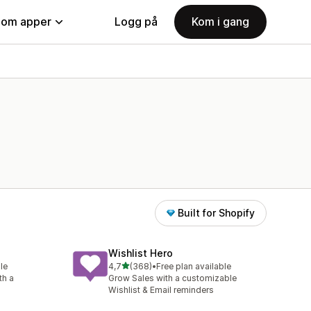
nom apper
Logg på
Kom i gang
Built for Shopify
Wishlist Hero
av 5 stjerner
le
4,7
(368)
•
Free plan available
Totalt 368 omtaler
th a
Grow Sales with a customizable
Wishlist & Email reminders