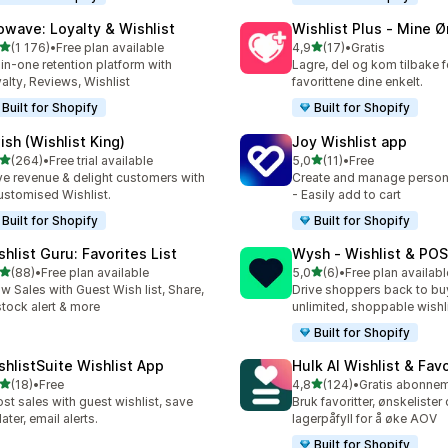
owave: Loyalty & Wishlist
Wishlist Plus ‑ Mine Ø
av 5 stjerner
av 5 stjerner
(1 176)
•
Free plan available
4,9
(17)
•
Gratis
alt 1176 omtaler
Totalt 17 omtaler
-in-one retention platform with
Lagre, del og kom tilbake f
alty, Reviews, Wishlist
favorittene dine enkelt.
Built for Shopify
Built for Shopify
ish (Wishlist King)
Joy Wishlist app
av 5 stjerner
av 5 stjerner
(264)
•
Free trial available
5,0
(11)
•
Free
alt 264 omtaler
Totalt 11 omtaler
ve revenue & delight customers with
Create and manage persona
ustomised Wishlist.
- Easily add to cart
Built for Shopify
Built for Shopify
shlist Guru: Favorites List
Wysh ‑ Wishlist & POS
av 5 stjerner
av 5 stjerner
(88)
•
Free plan available
5,0
(6)
•
Free plan availabl
alt 88 omtaler
Totalt 6 omtaler
w Sales with Guest Wish list, Share,
Drive shoppers back to bu
tock alert & more
unlimited, shoppable wishl
Built for Shopify
shlistSuite Wishlist App
Hulk AI Wishlist & Fav
av 5 stjerner
av 5 stjerner
(18)
•
Free
4,8
(124)
•
alt 18 omtaler
Totalt 124 omtaler
st sales with guest wishlist, save
Bruk favoritter, ønskelister
later, email alerts.
lagerpåfyll for å øke AOV
Built for Shopify