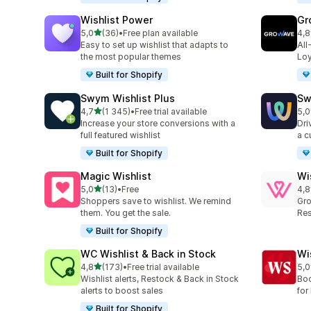
Wishlist Power
Gr
av 5 stjerner
5,0
(36)
•
Free plan available
4,8
Totalt 36 omtaler
Tot
Easy to set up wishlist that adapts to
All
the most popular themes
Loy
Built for Shopify
Swym Wishlist Plus
Sw
av 5 stjerner
4,7
(1 345)
•
Free trial available
5,0
Totalt 1345 omtaler
Tot
Increase your store conversions with a
Dri
full featured wishlist
a c
Built for Shopify
Magic Wishlist
Wi
av 5 stjerner
5,0
(13)
•
Free
4,8
Totalt 13 omtaler
Tot
Shoppers save to wishlist. We remind
Gro
them. You get the sale.
Res
Built for Shopify
WC Wishlist & Back in Stock
Wi
av 5 stjerner
4,8
(173)
•
Free trial available
5,0
Totalt 173 omtaler
Tot
Wishlist alerts, Restock & Back in Stock
Boo
alerts to boost sales
for 
Built for Shopify