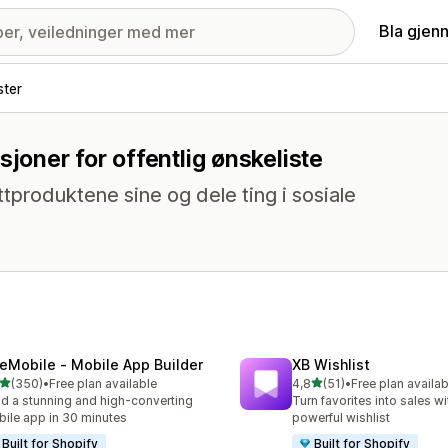
Bla gjen
ster
sjoner for offentlig ønskeliste
ttproduktene sine og dele ting i sosiale
eMobile ‑ Mobile App Builder
XB Wishlist
av 5 stjerner
av 5 stjerner
(350)
•
Free plan available
4,8
(51)
•
Free plan availab
alt 350 omtaler
Totalt 51 omtaler
ld a stunning and high-converting
Turn favorites into sales wi
ile app in 30 minutes
powerful wishlist
Built for Shopify
Built for Shopify