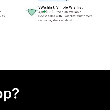
SWishlist: Simple Wishlist
av 5 stjerner
e
4,9
(102)
•
Free plan available
Totalt 102 omtaler
ales
Boost sales with Swishlist! Customers
can save, share wishlist
app?