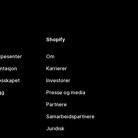
Shopify
lpesenter
Om
ntasjon
Karrierer
lesskapet
Investorer
gg
Presse og media
Partnere
Samarbeidspartnere
Juridisk