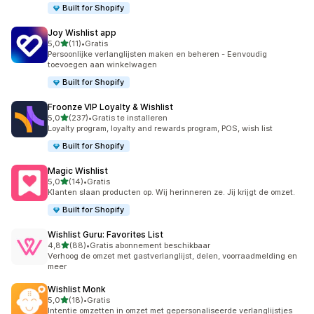
Built for Shopify
Joy Wishlist app
van 5 sterren
5,0
(11)
•
Gratis
11 recensies in totaal
Persoonlijke verlanglijsten maken en beheren - Eenvoudig
toevoegen aan winkelwagen
Built for Shopify
Froonze VIP Loyalty & Wishlist
van 5 sterren
5,0
(237)
•
Gratis te installeren
237 recensies in totaal
Loyalty program, loyalty and rewards program, POS, wish list
Built for Shopify
Magic Wishlist
van 5 sterren
5,0
(14)
•
Gratis
14 recensies in totaal
Klanten slaan producten op. Wij herinneren ze. Jij krijgt de omzet.
Built for Shopify
Wishlist Guru: Favorites List
van 5 sterren
4,8
(88)
•
Gratis abonnement beschikbaar
88 recensies in totaal
Verhoog de omzet met gastverlanglijst, delen, voorraadmelding en
meer
Wishlist Monk
van 5 sterren
5,0
(18)
•
Gratis
18 recensies in totaal
Intentie omzetten in omzet met gepersonaliseerde verlanglijstjes