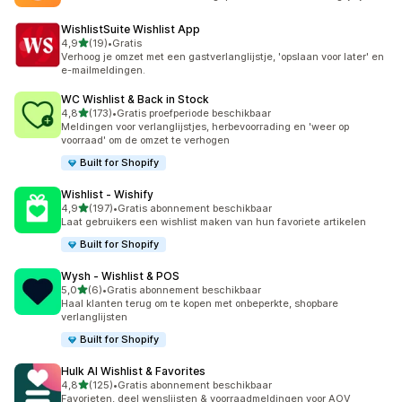
WishlistSuite Wishlist App
van 5 sterren
4,9
(19)
•
Gratis
19 recensies in totaal
Verhoog je omzet met een gastverlanglijstje, 'opslaan voor later' en
e-mailmeldingen.
WC Wishlist & Back in Stock
van 5 sterren
4,8
(173)
•
Gratis proefperiode beschikbaar
173 recensies in totaal
Meldingen voor verlanglijstjes, herbevoorrading en 'weer op
voorraad' om de omzet te verhogen
Built for Shopify
Wishlist ‑ Wishify
van 5 sterren
4,9
(197)
•
Gratis abonnement beschikbaar
197 recensies in totaal
Laat gebruikers een wishlist maken van hun favoriete artikelen
Built for Shopify
Wysh ‑ Wishlist & POS
van 5 sterren
5,0
(6)
•
Gratis abonnement beschikbaar
6 recensies in totaal
Haal klanten terug om te kopen met onbeperkte, shopbare
verlanglijsten
Built for Shopify
Hulk AI Wishlist & Favorites
van 5 sterren
4,8
(125)
•
Gratis abonnement beschikbaar
125 recensies in totaal
Favorieten, deel wenslijsten & voorraadmeldingen voor AOV