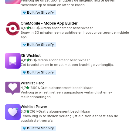
Verhoog de omzet door shoppers de mogelijkheid te geven
favorieten op te slaan en later te kopen
Built for Shopify
OneMobile ‑ Mobile App Builder
van 5 sterren
4,9
(350)
•
Gratis abonnement beschikbaar
350 recensies in totaal
Bouw in 30 minuten een prachtige en hoogconverterende mobiele
app
Built for Shopify
XB Wishlist
van 5 sterren
4,8
(51)
•
Gratis abonnement beschikbaar
51 recensies in totaal
Zet favorieten om in omzet met een krachtige verlanglijst
Built for Shopify
Wishlist Hero
van 5 sterren
4,7
(369)
•
Gratis abonnement beschikbaar
369 recensies in totaal
Verhoog je omzet met een aanpasbare verlanglijst en e-
mailherinneringen
Wishlist Power
van 5 sterren
5,0
(36)
•
Gratis abonnement beschikbaar
36 recensies in totaal
Eenvoudig in te stellen verlanglijst die zich aanpast aan de
populairste thema's
Built for Shopify