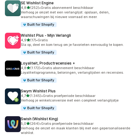
SE Wishlist Engine
van 5 sterren
4,8
(252)
•
Gratis abonnement beschikbaar
252 recensies in totaal
Verhoog je omzet met een verlanglijst: opslaan, delen,
waarschuwingen bij nieuwe voorraad en meer.
Built for Shopify
Wishlist Plus ‑ Mijn Verlangli
van 5 sterren
4,9
(17)
•
Gratis
17 recensies in totaal
Sla op, deel en kom terug om je favorieten eenvoudig te kopen.
Built for Shopify
Loyaliteit, Productrecensies +
van 5 sterren
4,8
(1.172)
•
Gratis abonnement beschikbaar
1172 recensies in totaal
Loyaliteitsprogramma, beloningen, verlanglijsten en recensies.
Built for Shopify
Swym Wishlist Plus
van 5 sterren
4,7
(1.345)
•
Gratis proefperiode beschikbaar
1345 recensies in totaal
Verhoog je winkelconversie met een compleet verlanglijstje
Built for Shopify
Swish (Wishlist King)
van 5 sterren
5,0
(264)
•
Gratis proefperiode beschikbaar
264 recensies in totaal
Verhoog de omzet en maak klanten blij met een gepersonaliseerde
wishlist.