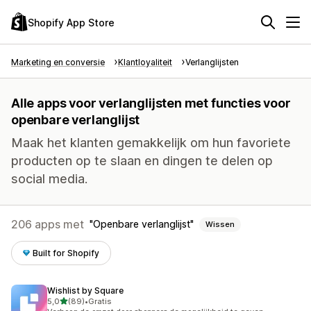
Shopify App Store
Marketing en conversie
Klantloyaliteit
Verlanglijsten
Alle apps voor verlanglijsten met functies voor
openbare verlanglijst
Maak het klanten gemakkelijk om hun favoriete
producten op te slaan en dingen te delen op
social media.
206 apps met
Openbare verlanglijst
Wissen
Built for Shopify
Wishlist by Square
van 5 sterren
5,0
(89)
•
Gratis
89 recensies in totaal