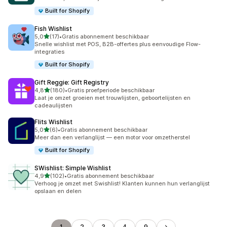
Built for Shopify
Fish Wishlist
van 5 sterren
5,0
(17)
•
Gratis abonnement beschikbaar
17 recensies in totaal
Snelle wishlist met POS, B2B-offertes plus eenvoudige Flow-
integraties
Built for Shopify
Gift Reggie: Gift Registry
van 5 sterren
4,8
(180)
•
Gratis proefperiode beschikbaar
180 recensies in totaal
Laat je omzet groeien met trouwlijsten, geboortelijsten en
cadeaulijsten
Flits Wishlist
van 5 sterren
5,0
(6)
•
Gratis abonnement beschikbaar
6 recensies in totaal
Meer dan een verlanglijst — een motor voor omzetherstel
Built for Shopify
SWishlist: Simple Wishlist
van 5 sterren
4,9
(102)
•
Gratis abonnement beschikbaar
102 recensies in totaal
Verhoog je omzet met Swishlist! Klanten kunnen hun verlanglijst
opslaan en delen
1
2
3
4
9