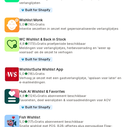
verlanglijsten
Built for Shopify
Wishlist Monk
van 5 sterren
5,0
(16)
•
Gratis
16 recensies in totaal
Intentie omzetten in omzet met gepersonaliseerde verlanglijstjes
WC Wishlist & Back in Stock
van 5 sterren
4,8
(173)
•
Gratis proefperiode beschikbaar
173 recensies in totaal
Meldingen voor verlanglijstjes, herbevoorrading en 'weer op
voorraad' om de omzet te verhogen
Built for Shopify
WishlistSuite Wishlist App
van 5 sterren
5,0
(18)
•
Gratis
18 recensies in totaal
Verhoog je omzet met een gastverlanglijstje, 'opslaan voor later' en
e-mailmeldingen.
Hulk AI Wishlist & Favorites
van 5 sterren
4,8
(124)
•
Gratis abonnement beschikbaar
124 recensies in totaal
Favorieten, deel wenslijsten & voorraadmeldingen voor AOV
Built for Shopify
Fish Wishlist
van 5 sterren
5,0
(17)
•
Gratis abonnement beschikbaar
17 recensies in totaal
Snelle wishlist met POS, B2B-offertes plus eenvoudige Flow-