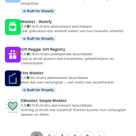
integraties
Built for Shopify
Wishlist ‑ Wishify
van 5 sterren
4,9
(197)
•
Gratis abonnement beschikbaar
197 recensies in totaal
Laat gebruikers een wishlist maken van hun favoriete artikelen
Built for Shopify
Gift Reggie: Gift Registry
van 5 sterren
4,8
(180)
•
Gratis proefperiode beschikbaar
180 recensies in totaal
Laat je omzet groeien met trouwlijsten, geboortelijsten en
cadeaulijsten
Flits Wishlist
van 5 sterren
5,0
(6)
•
Gratis abonnement beschikbaar
6 recensies in totaal
Meer dan een verlanglijst — een motor voor omzetherstel
Built for Shopify
SWishlist: Simple Wishlist
van 5 sterren
4,9
(102)
•
Gratis abonnement beschikbaar
102 recensies in totaal
Verhoog je omzet met Swishlist! Klanten kunnen hun verlanglijst
opslaan en delen
1
2
3
4
9