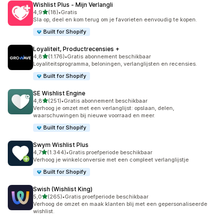
Wishlist Plus ‑ Mijn Verlangli
van 5 sterren
4,9
(18)
•
Gratis
18 recensies in totaal
Sla op, deel en kom terug om je favorieten eenvoudig te kopen.
Built for Shopify
Loyaliteit, Productrecensies +
van 5 sterren
4,8
(1.176)
•
Gratis abonnement beschikbaar
1176 recensies in totaal
Loyaliteitsprogramma, beloningen, verlanglijsten en recensies.
Built for Shopify
SE Wishlist Engine
van 5 sterren
4,8
(251)
•
Gratis abonnement beschikbaar
251 recensies in totaal
Verhoog je omzet met een verlanglijst: opslaan, delen,
waarschuwingen bij nieuwe voorraad en meer.
Built for Shopify
Swym Wishlist Plus
van 5 sterren
4,7
(1.344)
•
Gratis proefperiode beschikbaar
1344 recensies in totaal
Verhoog je winkelconversie met een compleet verlanglijstje
Built for Shopify
Swish (Wishlist King)
van 5 sterren
5,0
(265)
•
Gratis proefperiode beschikbaar
265 recensies in totaal
Verhoog de omzet en maak klanten blij met een gepersonaliseerde
wishlist.