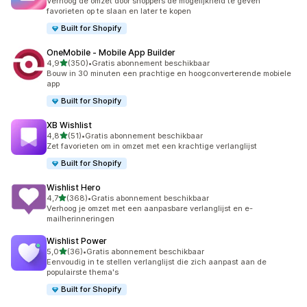
Verhoog de omzet door shoppers de mogelijkheid te geven
favorieten op te slaan en later te kopen
Built for Shopify
OneMobile ‑ Mobile App Builder
van 5 sterren
4,9
(350)
•
Gratis abonnement beschikbaar
350 recensies in totaal
Bouw in 30 minuten een prachtige en hoogconverterende mobiele
app
Built for Shopify
XB Wishlist
van 5 sterren
4,8
(51)
•
Gratis abonnement beschikbaar
51 recensies in totaal
Zet favorieten om in omzet met een krachtige verlanglijst
Built for Shopify
Wishlist Hero
van 5 sterren
4,7
(368)
•
Gratis abonnement beschikbaar
368 recensies in totaal
Verhoog je omzet met een aanpasbare verlanglijst en e-
mailherinneringen
Wishlist Power
van 5 sterren
5,0
(36)
•
Gratis abonnement beschikbaar
36 recensies in totaal
Eenvoudig in te stellen verlanglijst die zich aanpast aan de
populairste thema's
Built for Shopify