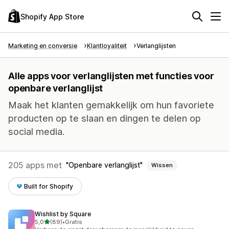
Shopify App Store
Marketing en conversie
Klantloyaliteit
Verlanglijsten
Alle apps voor verlanglijsten met functies voor
openbare verlanglijst
Maak het klanten gemakkelijk om hun favoriete
producten op te slaan en dingen te delen op
social media.
205 apps met
Openbare verlanglijst
Wissen
Built for Shopify
Wishlist by Square
van 5 sterren
5,0
(89)
•
Gratis
89 recensies in totaal