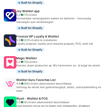
Built for Shopify
Joy Wishlist app
van 5 sterren
5,0
(11)
•
Gratis
11 recensies in totaal
Persoonlijke verlanglijsten maken en beheren - Eenvoudig
toevoegen aan winkelwagen
Built for Shopify
Froonze VIP Loyalty & Wishlist
van 5 sterren
5,0
(237)
•
Gratis te installeren
237 recensies in totaal
Loyalty program, loyalty and rewards program, POS, wish list
Built for Shopify
Magic Wishlist
van 5 sterren
5,0
(13)
•
Gratis
13 recensies in totaal
Klanten slaan producten op. Wij herinneren ze. Jij krijgt de omzet.
Built for Shopify
Wishlist Guru: Favorites List
van 5 sterren
4,8
(88)
•
Gratis abonnement beschikbaar
88 recensies in totaal
Verhoog de omzet met gastverlanglijst, delen, voorraadmelding en
meer
Wysh ‑ Wishlist & POS
van 5 sterren
5,0
(6)
•
Gratis abonnement beschikbaar
6 recensies in totaal
Haal klanten terug om te kopen met onbeperkte, shopbare