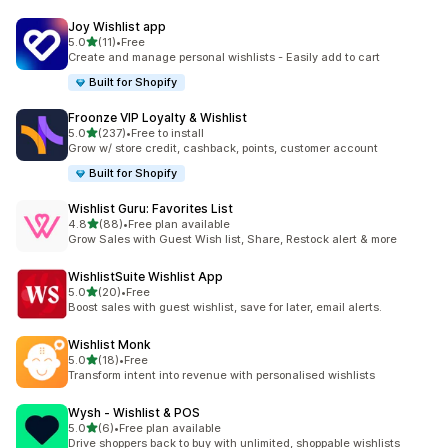
Joy Wishlist app
เต็ม 5 ดาว
5.0
(11)
•
Free
ทั้งหมด 11 รีวิว
Create and manage personal wishlists - Easily add to cart
Built for Shopify
Froonze VIP Loyalty & Wishlist
เต็ม 5 ดาว
5.0
(237)
•
Free to install
ทั้งหมด 237 รีวิว
Grow w/ store credit, cashback, points, customer account
Built for Shopify
Wishlist Guru: Favorites List
เต็ม 5 ดาว
4.8
(88)
•
Free plan available
ทั้งหมด 88 รีวิว
Grow Sales with Guest Wish list, Share, Restock alert & more
WishlistSuite Wishlist App
เต็ม 5 ดาว
5.0
(20)
•
Free
ทั้งหมด 20 รีวิว
Boost sales with guest wishlist, save for later, email alerts.
Wishlist Monk
เต็ม 5 ดาว
5.0
(18)
•
Free
ทั้งหมด 18 รีวิว
Transform intent into revenue with personalised wishlists
Wysh ‑ Wishlist & POS
เต็ม 5 ดาว
5.0
(6)
•
Free plan available
ทั้งหมด 6 รีวิว
Drive shoppers back to buy with unlimited, shoppable wishlists