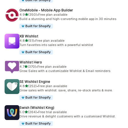
Built for Shopify
OneMobile ‑ Mobile App Builder
เต็ม 5 ดาว
4.9
(350)
•
Free plan available
ทั้งหมด 350 รีวิว
Build a stunning and high-converting mobile app in 30 minutes
Built for Shopify
XB Wishlist
เต็ม 5 ดาว
4.8
(51)
•
Free plan available
ทั้งหมด 51 รีวิว
Turn favorites into sales with a powerful wishlist
Built for Shopify
Wishlist Hero
เต็ม 5 ดาว
4.7
(370)
•
Free plan available
ทั้งหมด 370 รีวิว
Grow Sales with a customizable Wishlist & Email reminders
SE Wishlist Engine
เต็ม 5 ดาว
4.8
(252)
•
Free plan available
ทั้งหมด 252 รีวิว
Grow sales with wishlist: save, share, re-stock alerts & more.
Built for Shopify
Swish (Wishlist King)
เต็ม 5 ดาว
5.0
(264)
•
Free trial available
ทั้งหมด 264 รีวิว
Drive revenue & delight customers with a customised Wishlist.
Built for Shopify