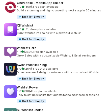
OneMobile ‑ Mobile App Builder
별 5개 중
4.9
(350)
•
Free plan available
총 리뷰 350개
Build a stunning and high-converting mobile app in 30 minutes
Built for Shopify
XB Wishlist
별 5개 중
4.8
(51)
•
Free plan available
총 리뷰 51개
Turn favorites into sales with a powerful wishlist
Built for Shopify
Wishlist Hero
별 5개 중
4.7
(369)
•
Free plan available
총 리뷰 369개
Grow Sales with a customizable Wishlist & Email reminders
Swish (Wishlist King)
별 5개 중
5.0
(264)
•
Free trial available
총 리뷰 264개
Drive revenue & delight customers with a customised Wishlist.
Built for Shopify
Wishlist Power
별 5개 중
5.0
(36)
•
Free plan available
총 리뷰 36개
Easy to set up wishlist that adapts to the most popular themes
Built for Shopify
SE Wishlist Engine