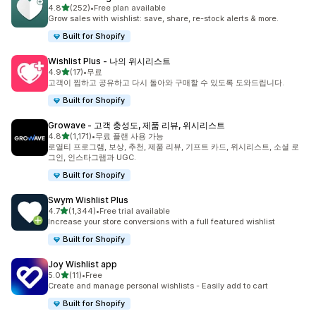
별 5개 중
4.8
(252)
•
Free plan available
총 리뷰 252개
Grow sales with wishlist: save, share, re-stock alerts & more.
Built for Shopify
Wishlist Plus ‑ 나의 위시리스트
별 5개 중
4.9
(17)
•
무료
총 리뷰 17개
고객이 찜하고 공유하고 다시 돌아와 구매할 수 있도록 도와드립니다.
Built for Shopify
Growave ‑ 고객 충성도, 제품 리뷰, 위시리스트
별 5개 중
4.8
(1,171)
•
무료 플랜 사용 가능
총 리뷰 1171개
로열티 프로그램, 보상, 추천, 제품 리뷰, 기프트 카드, 위시리스트, 소셜 로
그인, 인스타그램과 UGC.
Built for Shopify
Swym Wishlist Plus
별 5개 중
4.7
(1,344)
•
Free trial available
총 리뷰 1344개
Increase your store conversions with a full featured wishlist
Built for Shopify
Joy Wishlist app
별 5개 중
5.0
(11)
•
Free
총 리뷰 11개
Create and manage personal wishlists - Easily add to cart
Built for Shopify