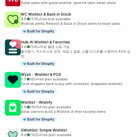
총 리뷰 19개
Boost sales with guest wishlist, save for later, email alerts.
WC Wishlist & Back in Stock
별 5개 중
4.8
(173)
•
Free trial available
총 리뷰 173개
Wishlist alerts, Restock & Back in Stock alerts to boost sales
Built for Shopify
Hulk AI Wishlist & Favorites
별 5개 중
4.8
(125)
•
무료 플랜 사용 가능
총 리뷰 125개
즐겨찾기, 위시리스트 공유, 재입고 알림, 선물 리스트를 사용하여 AOV 성
장
Built for Shopify
Wysh ‑ Wishlist & POS
별 5개 중
5.0
(6)
•
Free plan available
총 리뷰 6개
Drive shoppers back to buy with unlimited, shoppable wishlists
Built for Shopify
Wishlist ‑ Wishify
별 5개 중
4.9
(197)
•
Free plan available
총 리뷰 197개
Allow users to build a Wishlist of their favorite items
Built for Shopify
SWishlist: Simple Wishlist
별 5개 중
4.9
(102)
•
Free plan available
총 리뷰 102개