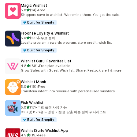
Magic Wishlist
별 5개 중
5.0
(14)
•
Free
총 리뷰 14개
Shoppers save to wishlist. We remind them. You get the sale.
Built for Shopify
Froonze Loyalty & Wishlist
별 5개 중
5.0
(238)
•
무료 설치
총 리뷰 238개
Loyalty program, rewards program, store credit, wish list
Built for Shopify
Wishlist Guru: Favorites List
별 5개 중
4.8
(88)
•
Free plan available
총 리뷰 88개
Grow Sales with Guest Wish list, Share, Restock alert & more
Wishlist Monk
별 5개 중
5.0
(19)
•
Free
총 리뷰 19개
Transform intent into revenue with personalised wishlists
Fish Wishlist
별 5개 중
5.0
(17)
•
무료 플랜 사용 가능
총 리뷰 17개
B2C 및 B2B용 다양한 기능을 갖춘 빠른 설치 위시리스트
Built for Shopify
WishlistSuite Wishlist App
별 5개 중
4.9
(19)
•
Free