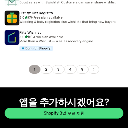
Boost sales with Swishlist! Customers can save, share wishlist
Listify: Gift Registry
별 5개 중
5.0
(7)
•
Free plan available
총 리뷰 7개
Wedding & baby registries plus wishlists that bring new buyers
Flits Wishlist
별 5개 중
5.0
(6)
•
Free plan available
총 리뷰 6개
More than a Wishlist — a sales recovery engine
Built for Shopify
1
2
3
4
9
앱을 추가하시겠어요?
Shopify 3일 무료 체험