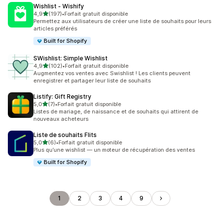
Wishlist ‑ Wishify
étoile(s) sur 5
4,9
(197)
•
Forfait gratuit disponible
197 avis au total
Permettez aux utilisateurs de créer une liste de souhaits pour leurs
articles préférés
Built for Shopify
SWishlist: Simple Wishlist
étoile(s) sur 5
4,9
(102)
•
Forfait gratuit disponible
102 avis au total
Augmentez vos ventes avec Swishlist ! Les clients peuvent
enregistrer et partager leur liste de souhaits
Listify: Gift Registry
étoile(s) sur 5
5,0
(7)
•
Forfait gratuit disponible
7 avis au total
Listes de mariage, de naissance et de souhaits qui attirent de
nouveaux acheteurs
Liste de souhaits Flits
étoile(s) sur 5
5,0
(6)
•
Forfait gratuit disponible
6 avis au total
Plus qu’une wishlist — un moteur de récupération des ventes
Built for Shopify
1
2
3
4
9