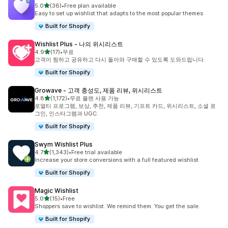
별 5개 중
5.0
(36)
•
Free plan available
총 리뷰 36개
Easy to set up wishlist that adapts to the most popular themes
Built for Shopify
Wishlist Plus ‑ 나의 위시리스트
별 5개 중
4.9
(17)
•
무료
총 리뷰 17개
고객이 찜하고 공유하고 다시 돌아와 구매할 수 있도록 도와드립니다.
Built for Shopify
Growave ‑ 고객 충성도, 제품 리뷰, 위시리스트
별 5개 중
4.8
(1,172)
•
무료 플랜 사용 가능
총 리뷰 1172개
로열티 프로그램, 보상, 추천, 제품 리뷰, 기프트 카드, 위시리스트, 소셜 로
그인, 인스타그램과 UGC.
Built for Shopify
Swym Wishlist Plus
별 5개 중
4.7
(1,343)
•
Free trial available
총 리뷰 1343개
Increase your store conversions with a full featured wishlist
Built for Shopify
Magic Wishlist
별 5개 중
5.0
(15)
•
Free
총 리뷰 15개
Shoppers save to wishlist. We remind them. You get the sale.
Built for Shopify