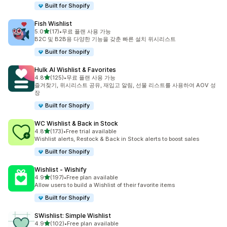
Built for Shopify
Fish Wishlist
별 5개 중
5.0
(17)
•
무료 플랜 사용 가능
총 리뷰 17개
B2C 및 B2B용 다양한 기능을 갖춘 빠른 설치 위시리스트
Built for Shopify
Hulk AI Wishlist & Favorites
별 5개 중
4.8
(125)
•
무료 플랜 사용 가능
총 리뷰 125개
즐겨찾기, 위시리스트 공유, 재입고 알림, 선물 리스트를 사용하여 AOV 성
장
Built for Shopify
WC Wishlist & Back in Stock
별 5개 중
4.8
(173)
•
Free trial available
총 리뷰 173개
Wishlist alerts, Restock & Back in Stock alerts to boost sales
Built for Shopify
Wishlist ‑ Wishify
별 5개 중
4.9
(197)
•
Free plan available
총 리뷰 197개
Allow users to build a Wishlist of their favorite items
Built for Shopify
SWishlist: Simple Wishlist
별 5개 중
4.9
(102)
•
Free plan available
총 리뷰 102개