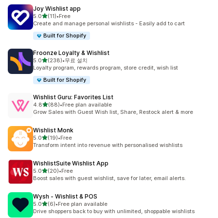
Joy Wishlist app
별 5개 중
5.0
(11)
•
Free
총 리뷰 11개
Create and manage personal wishlists - Easily add to cart
Built for Shopify
Froonze Loyalty & Wishlist
별 5개 중
5.0
(238)
•
무료 설치
총 리뷰 238개
Loyalty program, rewards program, store credit, wish list
Built for Shopify
Wishlist Guru: Favorites List
별 5개 중
4.8
(88)
•
Free plan available
총 리뷰 88개
Grow Sales with Guest Wish list, Share, Restock alert & more
Wishlist Monk
별 5개 중
5.0
(19)
•
Free
총 리뷰 19개
Transform intent into revenue with personalised wishlists
WishlistSuite Wishlist App
별 5개 중
5.0
(20)
•
Free
총 리뷰 20개
Boost sales with guest wishlist, save for later, email alerts.
Wysh ‑ Wishlist & POS
별 5개 중
5.0
(6)
•
Free plan available
총 리뷰 6개
Drive shoppers back to buy with unlimited, shoppable wishlists