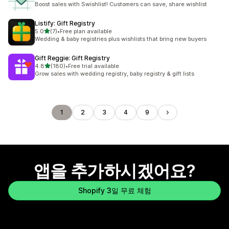
Boost sales with Swishlist! Customers can save, share wishlist
Listify: Gift Registry
별 5개 중
5.0
(7)
•
Free plan available
총 리뷰 7개
Wedding & baby registries plus wishlists that bring new buyers
Gift Reggie: Gift Registry
별 5개 중
4.8
(180)
•
Free trial available
총 리뷰 180개
Grow sales with wedding registry, baby registry & gift lists
1
2
3
4
9
앱을 추가하시겠어요?
Shopify 3일 무료 체험