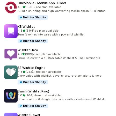
OneMobile ‑ Mobile App Builder
별 5개 중
4.9
(350)
•
Free plan available
총 리뷰 350개
Build a stunning and high-converting mobile app in 30 minutes
Built for Shopify
XB Wishlist
별 5개 중
4.8
(51)
•
Free plan available
총 리뷰 51개
Turn favorites into sales with a powerful wishlist
Built for Shopify
Wishlist Hero
별 5개 중
4.7
(369)
•
Free plan available
총 리뷰 369개
Grow Sales with a customizable Wishlist & Email reminders
SE Wishlist Engine
별 5개 중
4.8
(252)
•
Free plan available
총 리뷰 252개
Grow sales with wishlist: save, share, re-stock alerts & more.
Built for Shopify
Swish (Wishlist King)
별 5개 중
5.0
(264)
•
Free trial available
총 리뷰 264개
Drive revenue & delight customers with a customised Wishlist.
Built for Shopify
Wishlist Power