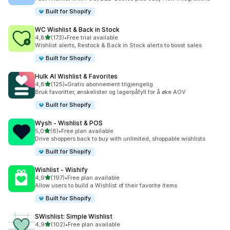
Built for Shopify
WC Wishlist & Back in Stock
av 5 stjerner
4,8
(173)
•
Free trial available
Totalt 173 omtaler
Wishlist alerts, Restock & Back in Stock alerts to boost sales
Built for Shopify
Hulk AI Wishlist & Favorites
av 5 stjerner
4,8
(125)
•
Gratis abonnement tilgjengelig
Totalt 125 omtaler
Bruk favoritter, ønskelister og lagerpåfyll for å øke AOV
Built for Shopify
Wysh ‑ Wishlist & POS
av 5 stjerner
5,0
(6)
•
Free plan available
Totalt 6 omtaler
Drive shoppers back to buy with unlimited, shoppable wishlists
Built for Shopify
Wishlist ‑ Wishify
av 5 stjerner
4,9
(197)
•
Free plan available
Totalt 197 omtaler
Allow users to build a Wishlist of their favorite items
Built for Shopify
SWishlist: Simple Wishlist
av 5 stjerner
4,9
(102)
•
Free plan available
Totalt 102 omtaler