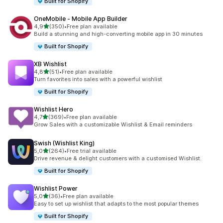
Built for Shopify
OneMobile ‑ Mobile App Builder
av 5 stjerner
4,9
(350)
•
Free plan available
Totalt 350 omtaler
Build a stunning and high-converting mobile app in 30 minutes
Built for Shopify
XB Wishlist
av 5 stjerner
4,8
(51)
•
Free plan available
Totalt 51 omtaler
Turn favorites into sales with a powerful wishlist
Built for Shopify
Wishlist Hero
av 5 stjerner
4,7
(369)
•
Free plan available
Totalt 369 omtaler
Grow Sales with a customizable Wishlist & Email reminders
Swish (Wishlist King)
av 5 stjerner
5,0
(264)
•
Free trial available
Totalt 264 omtaler
Drive revenue & delight customers with a customised Wishlist.
Built for Shopify
Wishlist Power
av 5 stjerner
5,0
(36)
•
Free plan available
Totalt 36 omtaler
Easy to set up wishlist that adapts to the most popular themes
Built for Shopify