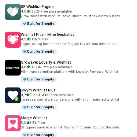
SE Wishlist Engine
av 5 stjerner
4,8
(252)
•
Free plan available
Totalt 252 omtaler
Grow sales with wishlist: save, share, re-stock alerts & more.
Built for Shopify
Wishlist Plus ‑ Mine Ønskelist
av 5 stjerner
4,9
(17)
•
Gratis
Totalt 17 omtaler
Lagre, del og kom tilbake for å kjøpe favorittene dine enkelt.
Built for Shopify
Growave: Loyalty & Wishlist
av 5 stjerner
4,8
(1 171)
•
Free plan available
Totalt 1171 omtaler
All-in-one retention platform with Loyalty, Reviews, Wishlist
Built for Shopify
Swym Wishlist Plus
av 5 stjerner
4,7
(1 344)
•
Free trial available
Totalt 1344 omtaler
Increase your store conversions with a full featured wishlist
Built for Shopify
Magic Wishlist
av 5 stjerner
5,0
(15)
•
Free
Totalt 15 omtaler
Shoppers save to wishlist. We remind them. You get the sale.
Built for Shopify