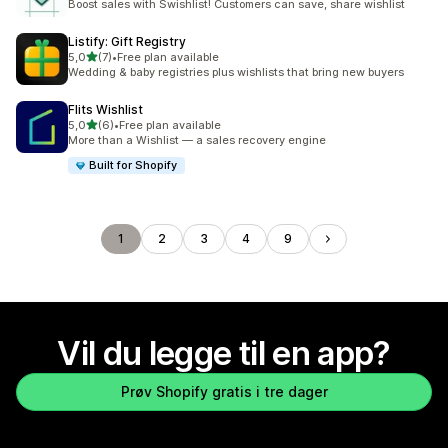
Boost sales with Swishlist! Customers can save, share wishlist
Listify: Gift Registry
av 5 stjerner
5,0
(7)
•
Free plan available
Totalt 7 omtaler
Wedding & baby registries plus wishlists that bring new buyers
Flits Wishlist
av 5 stjerner
5,0
(6)
•
Free plan available
Totalt 6 omtaler
More than a Wishlist — a sales recovery engine
Built for Shopify
1
2
3
4
9
Vil du legge til en app?
Prøv Shopify gratis i tre dager