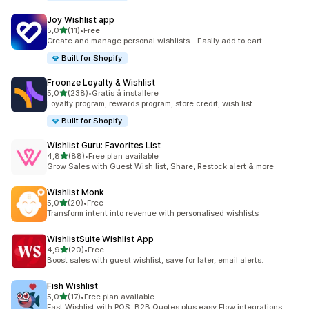
Joy Wishlist app
av 5 stjerner
5,0
(11)
•
Free
Totalt 11 omtaler
Create and manage personal wishlists - Easily add to cart
Built for Shopify
Froonze Loyalty & Wishlist
av 5 stjerner
5,0
(238)
•
Gratis å installere
Totalt 238 omtaler
Loyalty program, rewards program, store credit, wish list
Built for Shopify
Wishlist Guru: Favorites List
av 5 stjerner
4,8
(88)
•
Free plan available
Totalt 88 omtaler
Grow Sales with Guest Wish list, Share, Restock alert & more
Wishlist Monk
av 5 stjerner
5,0
(20)
•
Free
Totalt 20 omtaler
Transform intent into revenue with personalised wishlists
WishlistSuite Wishlist App
av 5 stjerner
4,9
(20)
•
Free
Totalt 20 omtaler
Boost sales with guest wishlist, save for later, email alerts.
Fish Wishlist
av 5 stjerner
5,0
(17)
•
Free plan available
Totalt 17 omtaler
Fast Wishlist with POS, B2B Quotes plus easy Flow integrations