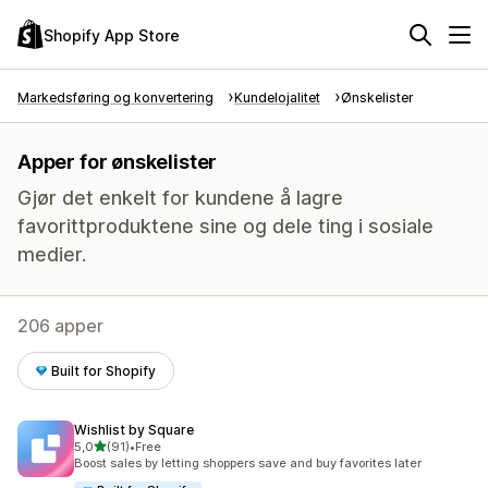
Shopify App Store
Markedsføring og konvertering
Kundelojalitet
Ønskelister
Apper for ønskelister
Gjør det enkelt for kundene å lagre
favorittproduktene sine og dele ting i sosiale
medier.
206 apper
Built for Shopify
Wishlist by Square
av 5 stjerner
5,0
(91)
•
Free
Totalt 91 omtaler
Boost sales by letting shoppers save and buy favorites later