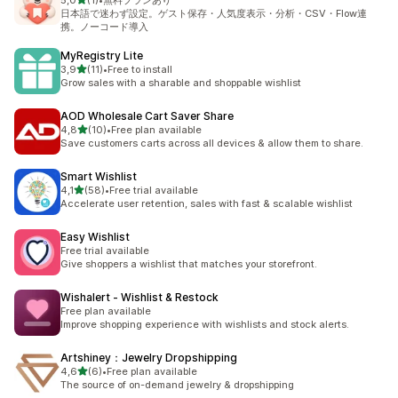
5,0
(1)
•
無料プランあり
Totalt 1 omtaler
日本語で迷わず設定。ゲスト保存・人気度表示・分析・CSV・Flow連
携。ノーコード導入
MyRegistry Lite
av 5 stjerner
3,9
(11)
•
Free to install
Totalt 11 omtaler
Grow sales with a sharable and shoppable wishlist
AOD Wholesale Cart Saver Share
av 5 stjerner
4,8
(10)
•
Free plan available
Totalt 10 omtaler
Save customers carts across all devices & allow them to share.
Smart Wishlist
av 5 stjerner
4,1
(58)
•
Free trial available
Totalt 58 omtaler
Accelerate user retention, sales with fast & scalable wishlist
Easy Wishlist
Free trial available
Give shoppers a wishlist that matches your storefront.
Wishalert ‑ Wishlist & Restock
Free plan available
Improve shopping experience with wishlists and stock alerts.
Artshiney：Jewelry Dropshipping
av 5 stjerner
4,6
(6)
•
Free plan available
Totalt 6 omtaler
The source of on-demand jewelry & dropshipping