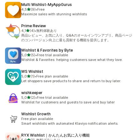
Multi Wishlist‑MyAppGurus
av 5 stjerner
4,5
(9)
•
Free
Totalt 9 omtaler
Maximize sales with stunning wishlists
Prime Review
av 5 stjerner
4,1
(4)
•
無料体験あり
Totalt 4 omtaler
商品レビュー、お気に入り、Q&Aのオールインワンアプリ。商品ページ
のコンバージョン向上に最も貢献する機能を提供します。
Wishlist & Favorites by Byte
av 5 stjerner
5,0
(5)
•
Free trial available
Totalt 5 omtaler
Wishlist & Favorites: helping customers save what they love.
WS Wishlist
av 5 stjerner
5,0
(1)
•
Free plan available
Totalt 1 omtaler
Let shoppers save products to share and return to buy later.
wishkeeper
av 5 stjerner
5,0
(2)
•
Free trial available
Totalt 2 omtaler
Wishlist for customers and guests to save and buy later
Wishlist Growth
Free plan available
Smart wishlists with automated Klaviyo notification alerts.
RYX Wishlist｜かんたんお気に入り機能
av 5 stjerner