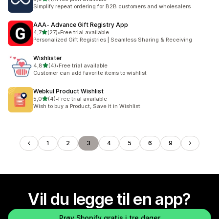
Totalt 1 omtaler
Simplify repeat ordering for B2B customers and wholesalers
AAA‑ Advance Gift Registry App
av 5 stjerner
4,7
(27)
•
Free trial available
Totalt 27 omtaler
Personalized Gift Registries | Seamless Sharing & Receiving
Wishlister
av 5 stjerner
4,8
(4)
•
Free trial available
Totalt 4 omtaler
Customer can add favorite items to wishlist
Webkul Product Wishlist
av 5 stjerner
5,0
(4)
•
Free trial available
Totalt 4 omtaler
Wish to buy a Product, Save it in Wishlist
1
2
3
4
5
6
9
Vil du legge til en app?
Prøv Shopify gratis i tre dager