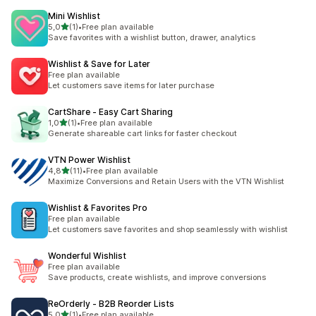
Mini Wishlist
av 5 stjerner
5,0
(1)
•
Free plan available
Totalt 1 omtaler
Save favorites with a wishlist button, drawer, analytics
Wishlist & Save for Later
Free plan available
Let customers save items for later purchase
CartShare ‑ Easy Cart Sharing
av 5 stjerner
1,0
(1)
•
Free plan available
Totalt 1 omtaler
Generate shareable cart links for faster checkout
VTN Power Wishlist
av 5 stjerner
4,8
(11)
•
Free plan available
Totalt 11 omtaler
Maximize Conversions and Retain Users with the VTN Wishlist
Wishlist & Favorites Pro
Free plan available
Let customers save favorites and shop seamlessly with wishlist
Wonderful Wishlist
Free plan available
Save products, create wishlists, and improve conversions
ReOrderly ‑ B2B Reorder Lists
av 5 stjerner
5,0
(1)
•
Free plan available