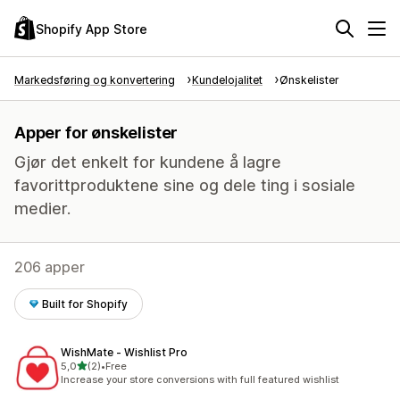
Shopify App Store
Markedsføring og konvertering
Kundelojalitet
Ønskelister
Apper for ønskelister
Gjør det enkelt for kundene å lagre
favorittproduktene sine og dele ting i sosiale
medier.
206 apper
Built for Shopify
WishMate ‑ Wishlist Pro
av 5 stjerner
5,0
(2)
•
Free
Totalt 2 omtaler
Increase your store conversions with full featured wishlist