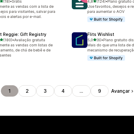
de 5 estrelas
de 5 estrelas
(18)
•
Grátis
4,8
(124)
•
Plano gratuito 
avaliações ao todo
124 avaliações ao todo
ente as vendas com a lista de
Use favoritos, desejos e r
ejos para visitantes, salvar para
para aumentar o AOV
ois e alertas por e-mail.
Built for Shopify
ft Reggie: Gift Registry
Flits Wishlist
de 5 estrelas
de 5 estrelas
(180)
•
Avaliação gratuita
5,0
(6)
•
Plano gratuito di
 avaliações ao todo
6 avaliações ao todo
ente as vendas com listas de
Mais do que uma lista de 
amento, de chá de bebê e de
mecanismo de recuperaçã
sentes
Built for Shopify
Avançar
1
2
3
4
…
9