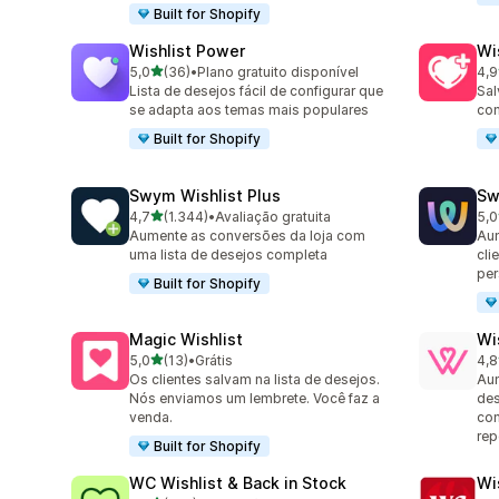
Built for Shopify
Wishlist Power
Wi
de 5 estrelas
5,0
(36)
•
Plano gratuito disponível
4,9
36 avaliações ao todo
18 
Lista de desejos fácil de configurar que
Sal
se adapta aos temas mais populares
com
Built for Shopify
Swym Wishlist Plus
Sw
de 5 estrelas
4,7
(1.344)
•
Avaliação gratuita
5,0
1344 avaliações ao todo
265
Aumente as conversões da loja com
Aum
uma lista de desejos completa
cli
per
Built for Shopify
Magic Wishlist
Wi
de 5 estrelas
5,0
(13)
•
Grátis
4,8
13 avaliações ao todo
88 
Os clientes salvam na lista de desejos.
Aum
Nós enviamos um lembrete. Você faz a
des
venda.
com
rep
Built for Shopify
WC Wishlist & Back in Stock
Wi