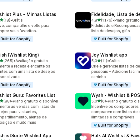
shlist Plus ‑ Minhas Listas
Fidelidade, Lista de d
de 5 estrelas
de 5 estrelas
(18)
•
Grátis
4,8
(1.176)
•
Plano gratuito
avaliações ao todo
1176 avaliações ao todo
ve, compartilhe e volte para
Fidelidade e Recompensas,
prar seus favoritos.
lista de desejos, gifts
Built for Shopify
Built for Shopify
ish (Wishlist King)
Joy Wishlist app
de 5 estrelas
de 5 estrelas
(265)
•
Avaliação gratuita
5,0
(11)
•
Grátis
 avaliações ao todo
11 avaliações ao todo
ente a receita e encante os
Crie e gerencie listas de d
entes com uma lista de desejos
pessoais - Adicione facil
sonalizada.
carrinho
Built for Shopify
Built for Shopify
shlist Guru: Favorites List
Wysh ‑ Wishlist & POS
de 5 estrelas
de 5 estrelas
(88)
•
Plano gratuito disponível
5,0
(6)
•
Plano gratuito di
avaliações ao todo
6 avaliações ao todo
ente as vendas com listas de
Incentive os compradores 
ejos para visitantes,
comprarem com listas de 
partilhamento, alertas de
ilimitadas e compráveis
osição e muito mais
Built for Shopify
shlistSuite Wishlist App
Hulk AI Wishlist & Fav