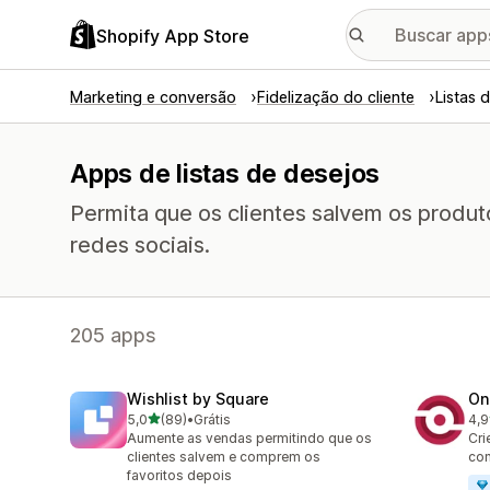
Shopify App Store
Marketing e conversão
Fidelização do cliente
Listas 
Apps de listas de desejos
Permita que os clientes salvem os produt
redes sociais.
205 apps
Wishlist by Square
On
de 5 estrelas
5,0
(89)
•
Grátis
4,9
89 avaliações ao todo
350
Aumente as vendas permitindo que os
Cri
clientes salvem e comprem os
con
favoritos depois