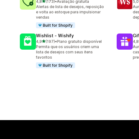
de 5 estrelas
4,8
(173)
•
Avaliação gratuita
5,0
173 avaliações ao todo
18 
Alertas de lista de desejos, reposição
Aum
e volta ao estoque para impulsionar
des
vendas
dep
Built for Shopify
Wishlist ‑ Wishify
Gi
de 5 estrelas
4,9
(197)
•
Plano gratuito disponível
4,8
197 avaliações ao todo
180
Permita que os usuários criem uma
Aum
lista de desejos com seus itens
cas
favoritos
pre
Built for Shopify