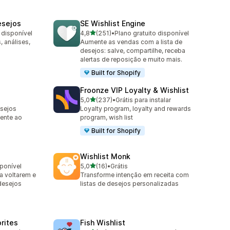
esejos
SE Wishlist Engine
de 5 estrelas
 disponível
4,8
(251)
•
Plano gratuito disponível
251 avaliações ao todo
 análises,
Aumente as vendas com a lista de
desejos: salve, compartilhe, receba
alertas de reposição e muito mais.
Built for Shopify
Froonze VIP Loyalty & Wishlist
de 5 estrelas
5,0
(237)
•
Grátis para instalar
237 avaliações ao todo
esejos
Loyalty program, loyalty and rewards
mente ao
program, wish list
Built for Shopify
Wishlist Monk
de 5 estrelas
sponível
5,0
(16)
•
Grátis
16 avaliações ao todo
a voltarem e
Transforme intenção em receita com
desejos
listas de desejos personalizadas
orites
Fish Wishlist