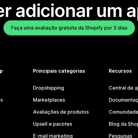
r adicionar um 
Faça uma avaliação gratuita da Shopify por 3 dias
p
Principais categorias
Recursos
Dropshipping
Central de a
os
Marketplaces
Documentaç
Avaliações de produtos
Comunidade
Upsell e pacotes
Blog da Sho
E-mail marketing
Pesquisas