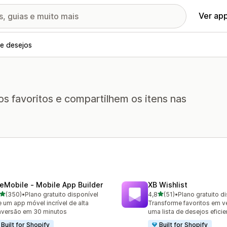
Ver ap
de desejos
os favoritos e compartilhem os itens nas
eMobile ‑ Mobile App Builder
XB Wishlist
de 5 estrelas
de 5 estrelas
(350)
•
Plano gratuito disponível
4,8
(51)
•
Plano gratuito d
 avaliações ao todo
51 avaliações ao todo
e um app móvel incrível de alta
Transforme favoritos em 
versão em 30 minutos
uma lista de desejos eficie
Built for Shopify
Built for Shopify