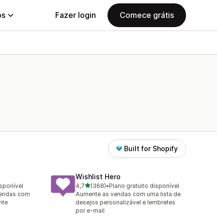
ps
Fazer login
Comece grátis
Built for Shopify
Wishlist Hero
de 5 estrelas
isponível
4,7
(368)
•
Plano gratuito disponível
368 avaliações ao todo
vendas com
Aumente as vendas com uma lista de
nte
desejos personalizável e lembretes
por e-mail