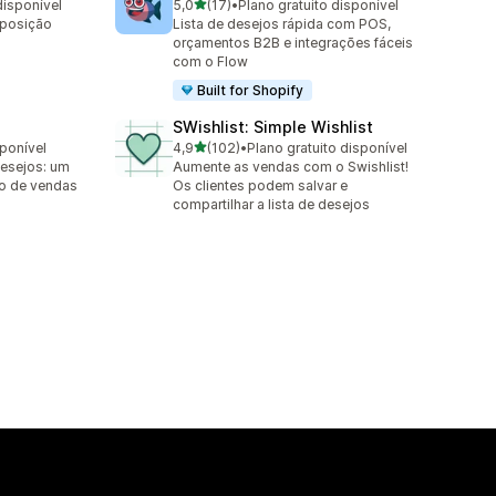
de 5 estrelas
disponível
5,0
(17)
•
Plano gratuito disponível
17 avaliações ao todo
eposição
Lista de desejos rápida com POS,
orçamentos B2B e integrações fáceis
com o Flow
Built for Shopify
SWishlist: Simple Wishlist
de 5 estrelas
sponível
4,9
(102)
•
Plano gratuito disponível
102 avaliações ao todo
desejos: um
Aumente as vendas com o Swishlist!
o de vendas
Os clientes podem salvar e
compartilhar a lista de desejos