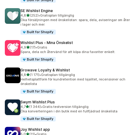
Built for Shopify
SE Wishlist Engine
av 5 stjärnor
4,8
(252)
•
Gratisplan tillgänglig
252 recensioner totalt
Öka försäljningen med önskelistan: spara, dela, aviseringar om åter
i lager och mer.
Built for Shopify
Wishlist Plus ‑ Mina Önskelist
av 5 stjärnor
4,9
(17)
•
Gratis
17 recensioner totalt
Spara, dela och återvänd för att köpa dina favoriter enkelt.
Built for Shopify
Growave: Loyalty & Wishlist
av 5 stjärnor
4,8
(1 171)
•
Gratisplan tillgänglig
1171 recensioner totalt
Helhetsplattform för kundretention med lojalitet, recensioner och
önskelista
Built for Shopify
Swym Wishlist Plus
av 5 stjärnor
4,7
(1 344)
•
Gratis testversion tillgänglig
1344 recensioner totalt
Öka konverteringen i din butik med en fullfjädrad önskelista
Built for Shopify
Joy Wishlist app
av 5 stjärnor
5,0
(11)
•
Gratis