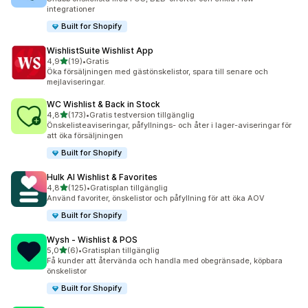
integrationer
Built for Shopify
WishlistSuite Wishlist App
av 5 stjärnor
4,9
(19)
•
Gratis
19 recensioner totalt
Öka försäljningen med gästönskelistor, spara till senare och
mejlaviseringar.
WC Wishlist & Back in Stock
av 5 stjärnor
4,8
(173)
•
Gratis testversion tillgänglig
173 recensioner totalt
Önskelisteaviseringar, påfyllnings- och åter i lager-aviseringar för
att öka försäljningen
Built for Shopify
Hulk AI Wishlist & Favorites
av 5 stjärnor
4,8
(125)
•
Gratisplan tillgänglig
125 recensioner totalt
Använd favoriter, önskelistor och påfyllning för att öka AOV
Built for Shopify
Wysh ‑ Wishlist & POS
av 5 stjärnor
5,0
(6)
•
Gratisplan tillgänglig
6 recensioner totalt
Få kunder att återvända och handla med obegränsade, köpbara
önskelistor
Built for Shopify