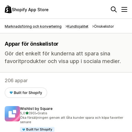
Shopify App Store
Marknadsföring och konvertering
Kundlojalitet
Önskelistor
Appar för önskelistor
Gör det enkelt för kunderna att spara sina
favoritprodukter och visa upp i sociala medier.
206 appar
Built for Shopify
Wishlist by Square
av 5 stjärnor
5,0
(90)
•
Gratis
90 recensioner totalt
Öka försäljningen genom att låta kunder spara och köpa favoriter
senare
Built for Shopify