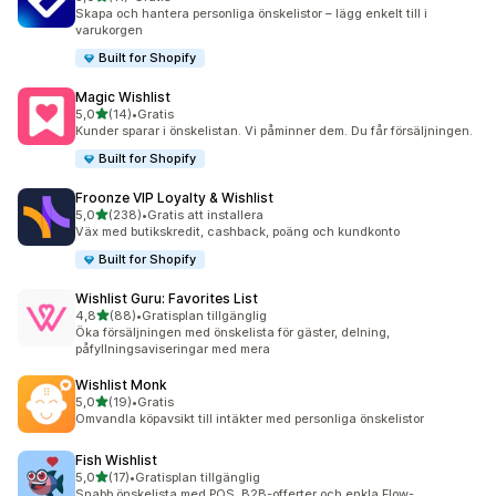
11 recensioner totalt
Skapa och hantera personliga önskelistor – lägg enkelt till i
varukorgen
Built for Shopify
Magic Wishlist
av 5 stjärnor
5,0
(14)
•
Gratis
14 recensioner totalt
Kunder sparar i önskelistan. Vi påminner dem. Du får försäljningen.
Built for Shopify
Froonze VIP Loyalty & Wishlist
av 5 stjärnor
5,0
(238)
•
Gratis att installera
238 recensioner totalt
Väx med butikskredit, cashback, poäng och kundkonto
Built for Shopify
Wishlist Guru: Favorites List
av 5 stjärnor
4,8
(88)
•
Gratisplan tillgänglig
88 recensioner totalt
Öka försäljningen med önskelista för gäster, delning,
påfyllningsaviseringar med mera
Wishlist Monk
av 5 stjärnor
5,0
(19)
•
Gratis
19 recensioner totalt
Omvandla köpavsikt till intäkter med personliga önskelistor
Fish Wishlist
av 5 stjärnor
5,0
(17)
•
Gratisplan tillgänglig
17 recensioner totalt
Snabb önskelista med POS, B2B-offerter och enkla Flow-