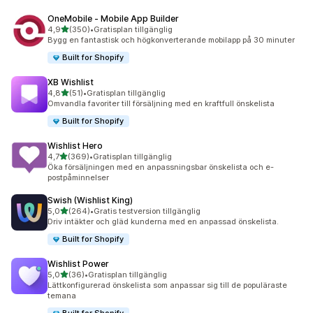
OneMobile ‑ Mobile App Builder
av 5 stjärnor
4,9
(350)
•
Gratisplan tillgänglig
350 recensioner totalt
Bygg en fantastisk och högkonverterande mobilapp på 30 minuter
Built for Shopify
XB Wishlist
av 5 stjärnor
4,8
(51)
•
Gratisplan tillgänglig
51 recensioner totalt
Omvandla favoriter till försäljning med en kraftfull önskelista
Built for Shopify
Wishlist Hero
av 5 stjärnor
4,7
(369)
•
Gratisplan tillgänglig
369 recensioner totalt
Öka försäljningen med en anpassningsbar önskelista och e-
postpåminnelser
Swish (Wishlist King)
av 5 stjärnor
5,0
(264)
•
Gratis testversion tillgänglig
264 recensioner totalt
Driv intäkter och gläd kunderna med en anpassad önskelista.
Built for Shopify
Wishlist Power
av 5 stjärnor
5,0
(36)
•
Gratisplan tillgänglig
36 recensioner totalt
Lättkonfigurerad önskelista som anpassar sig till de populäraste
temana