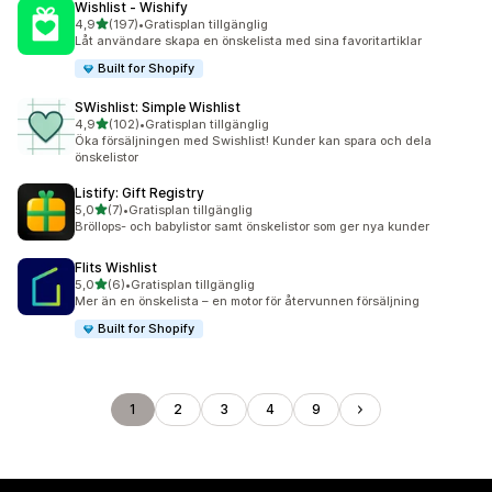
Wishlist ‑ Wishify
av 5 stjärnor
4,9
(197)
•
Gratisplan tillgänglig
197 recensioner totalt
Låt användare skapa en önskelista med sina favoritartiklar
Built for Shopify
SWishlist: Simple Wishlist
av 5 stjärnor
4,9
(102)
•
Gratisplan tillgänglig
102 recensioner totalt
Öka försäljningen med Swishlist! Kunder kan spara och dela
önskelistor
Listify: Gift Registry
av 5 stjärnor
5,0
(7)
•
Gratisplan tillgänglig
7 recensioner totalt
Bröllops- och babylistor samt önskelistor som ger nya kunder
Flits Wishlist
av 5 stjärnor
5,0
(6)
•
Gratisplan tillgänglig
6 recensioner totalt
Mer än en önskelista – en motor för återvunnen försäljning
Built for Shopify
1
2
3
4
9