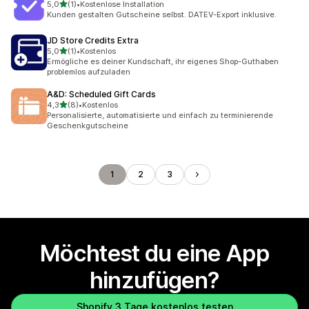
von 5 Sternen
5,0
(1)
•
Kostenlose Installation
1 Rezensionen insgesamt
Kunden gestalten Gutscheine selbst. DATEV-Export inklusive.
JD Store Credits Extra
von 5 Sternen
5,0
(1)
•
Kostenlos
1 Rezensionen insgesamt
Ermögliche es deiner Kundschaft, ihr eigenes Shop-Guthaben
problemlos aufzuladen
A&D: Scheduled Gift Cards
von 5 Sternen
4,3
(8)
•
Kostenlos
8 Rezensionen insgesamt
Personalisierte, automatisierte und einfach zu terminierende
Geschenkgutscheine
1
2
3
Möchtest du eine App
hinzufügen?
Shopify 3 Tage kostenlos testen