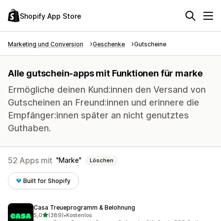
Shopify App Store
Marketing und Conversion
Geschenke
Gutscheine
Alle gutschein-apps mit Funktionen für marke
Ermögliche deinen Kund:innen den Versand von
Gutscheinen an Freund:innen und erinnere die
Empfänger:innen später an nicht genutztes
Guthaben.
52 Apps mit
Marke
Löschen
Built for Shopify
Casa Treueprogramm & Belohnung
von 5 Sternen
5,0
(389)
•
Kostenlos
389 Rezensionen insgesamt