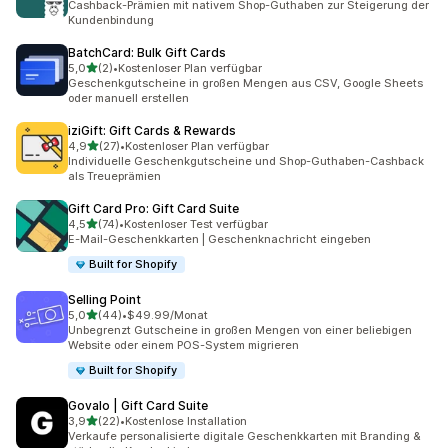
Cashback-Prämien mit nativem Shop-Guthaben zur Steigerung der
Kundenbindung
BatchCard: Bulk Gift Cards
von 5 Sternen
5,0
(2)
•
Kostenloser Plan verfügbar
2 Rezensionen insgesamt
Geschenkgutscheine in großen Mengen aus CSV, Google Sheets
oder manuell erstellen
iziGift: Gift Cards & Rewards
von 5 Sternen
4,9
(27)
•
Kostenloser Plan verfügbar
27 Rezensionen insgesamt
Individuelle Geschenkgutscheine und Shop-Guthaben-Cashback
als Treueprämien
Gift Card Pro: Gift Card Suite
von 5 Sternen
4,5
(74)
•
Kostenloser Test verfügbar
74 Rezensionen insgesamt
E-Mail-Geschenkkarten | Geschenknachricht eingeben
Built for Shopify
Selling Point
von 5 Sternen
5,0
(44)
•
$49.99/Monat
44 Rezensionen insgesamt
Unbegrenzt Gutscheine in großen Mengen von einer beliebigen
Website oder einem POS-System migrieren
Built for Shopify
Govalo | Gift Card Suite
von 5 Sternen
3,9
(22)
•
Kostenlose Installation
22 Rezensionen insgesamt
Verkaufe personalisierte digitale Geschenkkarten mit Branding &