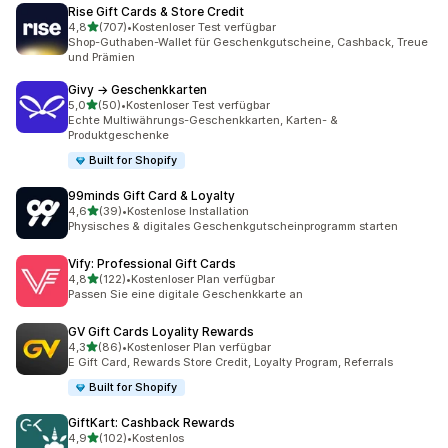
Rise Gift Cards & Store Credit
von 5 Sternen
4,8
(707)
•
Kostenloser Test verfügbar
707 Rezensionen insgesamt
Shop-Guthaben-Wallet für Geschenkgutscheine, Cashback, Treue
und Prämien
Givy → Geschenkkarten
von 5 Sternen
5,0
(50)
•
Kostenloser Test verfügbar
50 Rezensionen insgesamt
Echte Multiwährungs-Geschenkkarten, Karten- &
Produktgeschenke
Built for Shopify
99minds Gift Card & Loyalty
von 5 Sternen
4,6
(39)
•
Kostenlose Installation
39 Rezensionen insgesamt
Physisches & digitales Geschenkgutscheinprogramm starten
Vify: Professional Gift Cards
von 5 Sternen
4,8
(122)
•
Kostenloser Plan verfügbar
122 Rezensionen insgesamt
Passen Sie eine digitale Geschenkkarte an
GV Gift Cards Loyality Rewards
von 5 Sternen
4,3
(86)
•
Kostenloser Plan verfügbar
86 Rezensionen insgesamt
E Gift Card, Rewards Store Credit, Loyalty Program, Referrals
Built for Shopify
GiftKart: Cashback Rewards
von 5 Sternen
4,9
(102)
•
Kostenlos
102 Rezensionen insgesamt