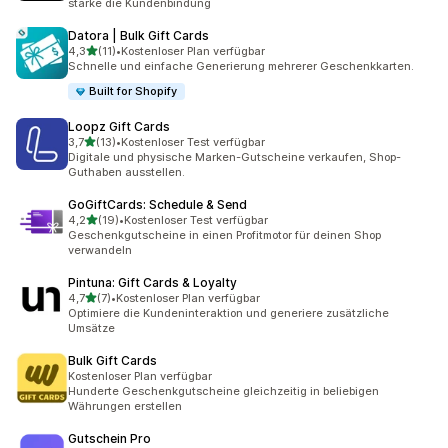
stärke die Kundenbindung
Datora | Bulk Gift Cards
von 5 Sternen
4,3
(11)
•
Kostenloser Plan verfügbar
11 Rezensionen insgesamt
Schnelle und einfache Generierung mehrerer Geschenkkarten.
Built for Shopify
Loopz Gift Cards
von 5 Sternen
3,7
(13)
•
Kostenloser Test verfügbar
13 Rezensionen insgesamt
Digitale und physische Marken-Gutscheine verkaufen, Shop-
Guthaben ausstellen.
GoGiftCards: Schedule & Send
von 5 Sternen
4,2
(19)
•
Kostenloser Test verfügbar
19 Rezensionen insgesamt
Geschenkgutscheine in einen Profitmotor für deinen Shop
verwandeln
Pintuna: Gift Cards & Loyalty
von 5 Sternen
4,7
(7)
•
Kostenloser Plan verfügbar
7 Rezensionen insgesamt
Optimiere die Kundeninteraktion und generiere zusätzliche
Umsätze
Bulk Gift Cards
Kostenloser Plan verfügbar
Hunderte Geschenkgutscheine gleichzeitig in beliebigen
Währungen erstellen
Gutschein Pro