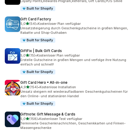
Loyalty Points,Rewards Program,Referrals, Gift Cards,POS Smile
Built for Shopify
Gift Card Factory
von 5 Sternen
5,0
(54)
•
Kostenloser Plan verfügbar
54 Rezensionen insgesamt
Umsatzsteigerung durch Geschenkgutscheine in großen Mengen,
Rabatte und Shop-Guthaben
Built for Shopify
GiftFix | Bulk Gift Cards
von 5 Sternen
5,0
(15)
•
Kostenloser Plan verfügbar
15 Rezensionen insgesamt
Erstelle Gutscheine in großen Mengen und verfolge ihre Nutzung
einfach und schnell!
Built for Shopify
Gift Card Hero • All‑in‑one
von 5 Sternen
4,9
(154)
•
Kostenlose Installation
154 Rezensionen insgesamt
Umsatz steigern mit wiederaufladbaren Geschenkgutscheinen für
den Online- und stationären Handel
Built for Shopify
Giftnote: Gift Message & Cards
von 5 Sternen
5,0
(158)
•
Kostenloser Test verfügbar
158 Rezensionen insgesamt
Terminierte Geschenknachrichten, Geschenkkarten und Firmen-
Massengeschenke