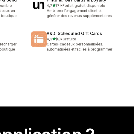
étoile(s) sur 5
ponible
4,7
(7)
•
Forfait gratuit disponible
7 avis au total
adeaux en
Améliorer l’engagement client et
e boutique
générer des revenus supplémentaires
A&D: Scheduled Gift Cards
étoile(s) sur 5
4,3
(8)
•
Gratuite
8 avis au total
 recharger
Cartes-cadeaux personnalisées,
 boutique
automatisées et faciles à programmer