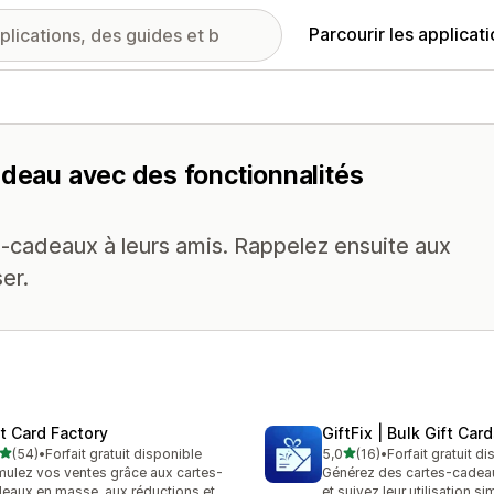
Parcourir les applicat
adeau avec des fonctionnalités
s-cadeaux à leurs amis. Rappelez ensuite aux
er.
ft Card Factory
GiftFix | Bulk Gift Car
étoile(s) sur 5
étoile(s) sur 5
(54)
•
Forfait gratuit disponible
5,0
(16)
•
Forfait gratuit d
avis au total
16 avis au total
mulez vos ventes grâce aux cartes-
Générez des cartes-cadea
eaux en masse, aux réductions et
et suivez leur utilisation s