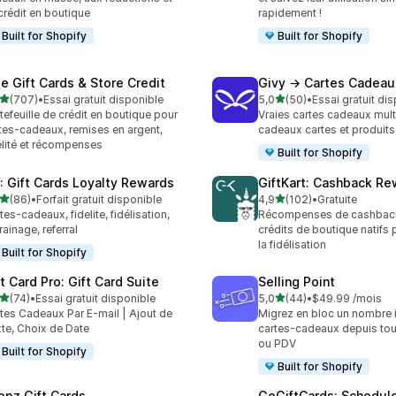
crédit en boutique
rapidement !
Built for Shopify
Built for Shopify
se Gift Cards & Store Credit
Givy → Cartes Cadeau
étoile(s) sur 5
étoile(s) sur 5
(707)
•
Essai gratuit disponible
5,0
(50)
•
Essai gratuit di
 avis au total
50 avis au total
tefeuille de crédit en boutique pour
Vraies cartes cadeaux mult
tes-cadeaux, remises en argent,
cadeaux cartes et produits
élité et récompenses
Built for Shopify
: Gift Cards Loyalty Rewards
GiftKart: Cashback Re
étoile(s) sur 5
étoile(s) sur 5
(86)
•
Forfait gratuit disponible
4,9
(102)
•
Gratuite
avis au total
102 avis au total
tes-cadeaux, fidelite, fidélisation,
Récompenses de cashbac
rainage, referral
crédits de boutique natifs 
la fidélisation
Built for Shopify
t Card Pro: Gift Card Suite
Selling Point
étoile(s) sur 5
étoile(s) sur 5
(74)
•
Essai gratuit disponible
5,0
(44)
•
$49.99 /mois
avis au total
44 avis au total
tes Cadeaux Par E-mail | Ajout de
Migrez en bloc un nombre i
te, Choix de Date
cartes-cadeaux depuis tou
ou PDV
Built for Shopify
Built for Shopify
opz Gift Cards
GoGiftCards: Schedul