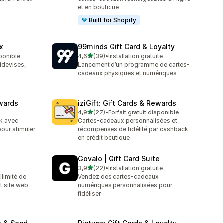
et en boutique
Built for Shopify
x
99minds Gift Card & Loyalty
étoile(s) sur 5
sponible
4,6
(39)
•
Installation gratuite
39 avis au total
idevises,
Lancement d’un programme de cartes-
cadeaux physiques et numériques
wards
iziGift: Gift Cards & Rewards
étoile(s) sur 5
4,9
(27)
•
Forfait gratuit disponible
27 avis au total
k avec
Cartes-cadeaux personnalisées et
pour stimuler
récompenses de fidélité par cashback
en crédit boutique
Govalo | Gift Card Suite
étoile(s) sur 5
3,9
(22)
•
Installation gratuite
22 avis au total
llimité de
Vendez des cartes-cadeaux
t site web
numériques personnalisées pour
fidéliser
e & Send
Pintuna: Gift Cards & Loyalty