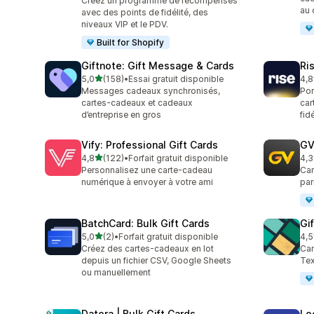
Créez un programme de récompenses
au 
avec des points de fidélité, des
niveaux VIP et le PDV.
Built for Shopify
Giftnote: Gift Message & Cards
Ri
étoile(s) sur 5
5,0
(158)
•
Essai gratuit disponible
4,8
158 avis au total
707
Messages cadeaux synchronisés,
Por
cartes-cadeaux et cadeaux
car
d’entreprise en gros
fid
Vify: Professional Gift Cards
GV
étoile(s) sur 5
4,8
(122)
•
Forfait gratuit disponible
4,3
122 avis au total
86 
Personnalisez une carte-cadeau
Car
numérique à envoyer à votre ami
par
BatchCard: Bulk Gift Cards
Gif
étoile(s) sur 5
5,0
(2)
•
Forfait gratuit disponible
4,5
2 avis au total
74 
Créez des cartes-cadeaux en lot
Car
depuis un fichier CSV, Google Sheets
Tex
ou manuellement
Datora | Bulk Gift Cards
Lo