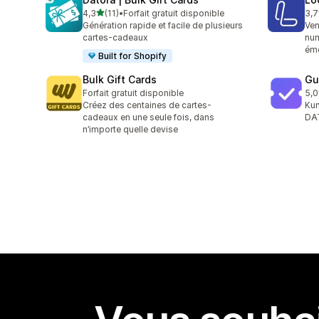
étoile(s) sur 5
4,3
(11)
•
Forfait gratuit disponible
3,7
11 avis au total
13 
Génération rapide et facile de plusieurs
Ven
cartes-cadeaux
num
éme
Built for Shopify
Bulk Gift Cards
Gu
Forfait gratuit disponible
5,0
1 a
Créez des centaines de cartes-
Kun
cadeaux en une seule fois, dans
DAT
n’importe quelle devise