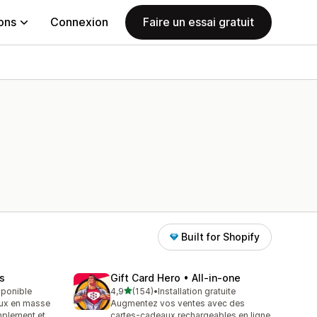
ions
Connexion
Faire un essai gratuit
Built for Shopify
ds
Gift Card Hero • All‑in‑one
étoile(s) sur 5
isponible
4,9
(154)
•
Installation gratuite
154 avis au total
ux en masse
Augmentez vos ventes avec des
implement et
cartes-cadeaux rechargeables en ligne