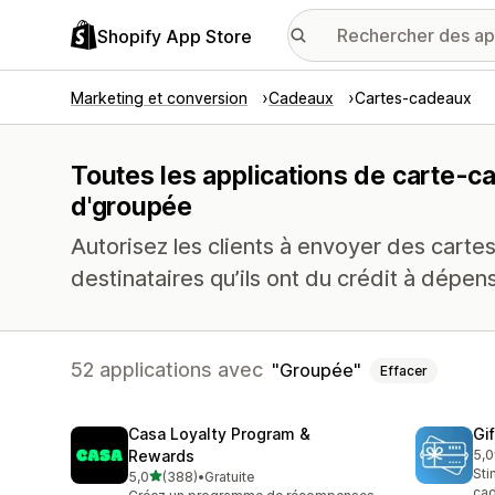
Shopify App Store
Marketing et conversion
Cadeaux
Cartes-cadeaux
Toutes les applications de carte-c
d'groupée
Autorisez les clients à envoyer des carte
destinataires qu’ils ont du crédit à dépens
52 applications avec
Groupée
Effacer
Casa Loyalty Program &
Gi
Rewards
5,0
54 
Sti
étoile(s) sur 5
5,0
(388)
•
Gratuite
388 avis au total
cad