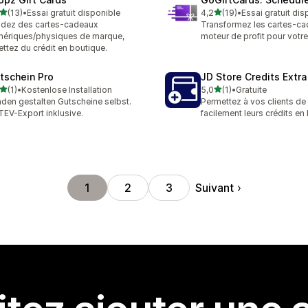
étoile(s) sur 5
étoile(s) sur 5
(13)
•
Essai gratuit disponible
4,2
(19)
•
Essai gratuit dis
avis au total
19 avis au total
dez des cartes-cadeaux
Transformez les cartes-c
ériques/physiques de marque,
moteur de profit pour votr
ttez du crédit en boutique.
tschein Pro
JD Store Credits Extra
étoile(s) sur 5
étoile(s) sur 5
(1)
•
Kostenlose Installation
5,0
(1)
•
Gratuite
vis au total
1 avis au total
den gestalten Gutscheine selbst.
Permettez à vos clients de
EV-Export inklusive.
facilement leurs crédits en
Suivant
1
2
3