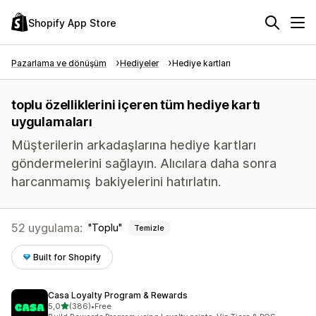
Shopify App Store
Pazarlama ve dönüşüm
Hediyeler
Hediye kartları
toplu özelliklerini içeren tüm hediye kartı
uygulamaları
Müşterilerin arkadaşlarına hediye kartları
göndermelerini sağlayın. Alıcılara daha sonra
harcanmamış bakiyelerini hatırlatın.
52 uygulama:
Toplu
Temizle
Built for Shopify
Casa Loyalty Program & Rewards
5 yıldız üzerinden
5,0
(386)
•
Free
toplam 386 değerlendirme