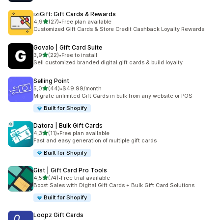
iziGift: Gift Cards & Rewards
5 yıldız üzerinden
4,9
(27)
•
Free plan available
toplam 27 değerlendirme
Customized Gift Cards & Store Credit Cashback Loyalty Rewards
Govalo | Gift Card Suite
5 yıldız üzerinden
3,9
(22)
•
Free to install
toplam 22 değerlendirme
Sell customized branded digital gift cards & build loyalty
Selling Point
5 yıldız üzerinden
5,0
(44)
•
$49.99/month
toplam 44 değerlendirme
Migrate unlimited Gift Cards in bulk from any website or POS
Built for Shopify
Datora | Bulk Gift Cards
5 yıldız üzerinden
4,3
(11)
•
Free plan available
toplam 11 değerlendirme
Fast and easy generation of multiple gift cards
Built for Shopify
Gist | Gift Card Pro Tools
5 yıldız üzerinden
4,5
(74)
•
Free trial available
toplam 74 değerlendirme
Boost Sales with Digital Gift Cards + Bulk Gift Card Solutions
Built for Shopify
Loopz Gift Cards