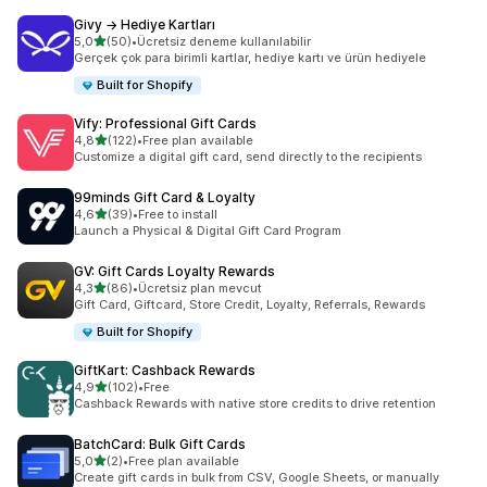
Givy → Hediye Kartları
5 yıldız üzerinden
5,0
(50)
•
Ücretsiz deneme kullanılabilir
toplam 50 değerlendirme
Gerçek çok para birimli kartlar, hediye kartı ve ürün hediyele
Built for Shopify
Vify: Professional Gift Cards
5 yıldız üzerinden
4,8
(122)
•
Free plan available
toplam 122 değerlendirme
Customize a digital gift card, send directly to the recipients
99minds Gift Card & Loyalty
5 yıldız üzerinden
4,6
(39)
•
Free to install
toplam 39 değerlendirme
Launch a Physical & Digital Gift Card Program
GV: Gift Cards Loyalty Rewards
5 yıldız üzerinden
4,3
(86)
•
Ücretsiz plan mevcut
toplam 86 değerlendirme
Gift Card, Giftcard, Store Credit, Loyalty, Referrals, Rewards
Built for Shopify
GiftKart: Cashback Rewards
5 yıldız üzerinden
4,9
(102)
•
Free
toplam 102 değerlendirme
Cashback Rewards with native store credits to drive retention
BatchCard: Bulk Gift Cards
5 yıldız üzerinden
5,0
(2)
•
Free plan available
toplam 2 değerlendirme
Create gift cards in bulk from CSV, Google Sheets, or manually