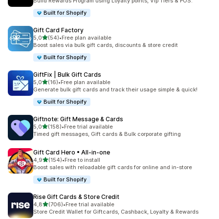
Build Rewards Program using Loyalty points, Vip Tiers & POS.
Built for Shopify
Gift Card Factory
5 yıldız üzerinden
5,0
(54)
•
Free plan available
toplam 54 değerlendirme
Boost sales via bulk gift cards, discounts & store credit
Built for Shopify
GiftFix | Bulk Gift Cards
5 yıldız üzerinden
5,0
(16)
•
Free plan available
toplam 16 değerlendirme
Generate bulk gift cards and track their usage simple & quick!
Built for Shopify
Giftnote: Gift Message & Cards
5 yıldız üzerinden
5,0
(158)
•
Free trial available
toplam 158 değerlendirme
Timed gift messages, Gift cards & Bulk corporate gifting
Gift Card Hero • All‑in‑one
5 yıldız üzerinden
4,9
(154)
•
Free to install
toplam 154 değerlendirme
Boost sales with reloadable gift cards for online and in-store
Built for Shopify
Rise Gift Cards & Store Credit
5 yıldız üzerinden
4,8
(706)
•
Free trial available
toplam 706 değerlendirme
Store Credit Wallet for Giftcards, Cashback, Loyalty & Rewards