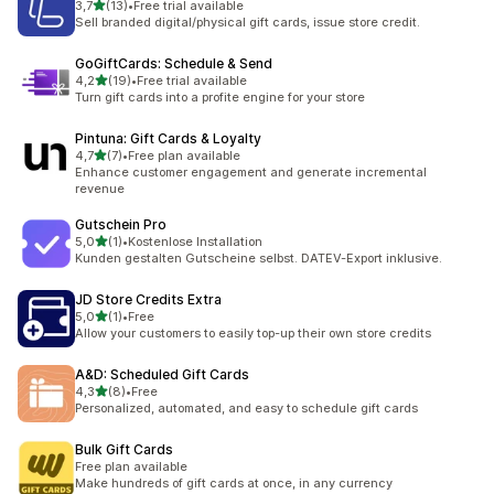
5 yıldız üzerinden
3,7
(13)
•
Free trial available
toplam 13 değerlendirme
Sell branded digital/physical gift cards, issue store credit.
GoGiftCards: Schedule & Send
5 yıldız üzerinden
4,2
(19)
•
Free trial available
toplam 19 değerlendirme
Turn gift cards into a profite engine for your store
Pintuna: Gift Cards & Loyalty
5 yıldız üzerinden
4,7
(7)
•
Free plan available
toplam 7 değerlendirme
Enhance customer engagement and generate incremental
revenue
Gutschein Pro
5 yıldız üzerinden
5,0
(1)
•
Kostenlose Installation
toplam 1 değerlendirme
Kunden gestalten Gutscheine selbst. DATEV-Export inklusive.
JD Store Credits Extra
5 yıldız üzerinden
5,0
(1)
•
Free
toplam 1 değerlendirme
Allow your customers to easily top-up their own store credits
A&D: Scheduled Gift Cards
5 yıldız üzerinden
4,3
(8)
•
Free
toplam 8 değerlendirme
Personalized, automated, and easy to schedule gift cards
Bulk Gift Cards
Free plan available
Make hundreds of gift cards at once, in any currency