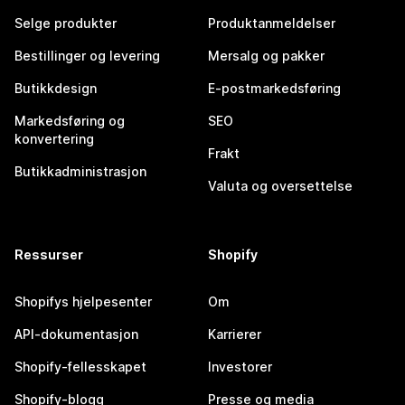
Selge produkter
Produktanmeldelser
Bestillinger og levering
Mersalg og pakker
Butikkdesign
E-postmarkedsføring
Markedsføring og
SEO
konvertering
Frakt
Butikkadministrasjon
Valuta og oversettelse
Ressurser
Shopify
Shopifys hjelpesenter
Om
API-dokumentasjon
Karrierer
Shopify-fellesskapet
Investorer
Shopify-blogg
Presse og media