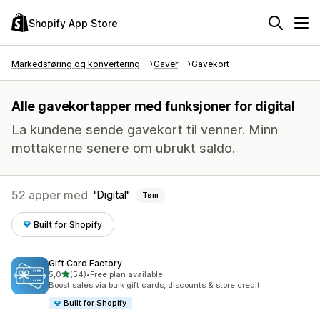
Shopify App Store
Markedsføring og konvertering
Gaver
Gavekort
Alle gavekortapper med funksjoner for digital
La kundene sende gavekort til venner. Minn
mottakerne senere om ubrukt saldo.
52 apper med
Digital
Tøm
Built for Shopify
Gift Card Factory
av 5 stjerner
5,0
(54)
•
Free plan available
Totalt 54 omtaler
Boost sales via bulk gift cards, discounts & store credit
Built for Shopify