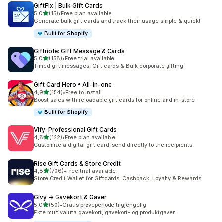
GiftFix | Bulk Gift Cards
av 5 stjerner
5,0
(15)
•
Free plan available
Totalt 15 omtaler
Generate bulk gift cards and track their usage simple & quick!
Built for Shopify
Giftnote: Gift Message & Cards
av 5 stjerner
5,0
(158)
•
Free trial available
Totalt 158 omtaler
Timed gift messages, Gift cards & Bulk corporate gifting
Gift Card Hero • All‑in‑one
av 5 stjerner
4,9
(154)
•
Free to install
Totalt 154 omtaler
Boost sales with reloadable gift cards for online and in-store
Built for Shopify
Vify: Professional Gift Cards
av 5 stjerner
4,8
(122)
•
Free plan available
Totalt 122 omtaler
Customize a digital gift card, send directly to the recipients
Rise Gift Cards & Store Credit
av 5 stjerner
4,8
(706)
•
Free trial available
Totalt 706 omtaler
Store Credit Wallet for Giftcards, Cashback, Loyalty & Rewards
Givy → Gavekort & Gaver
av 5 stjerner
5,0
(50)
•
Gratis prøveperiode tilgjengelig
Totalt 50 omtaler
Ekte multivaluta gavekort, gavekort- og produktgaver