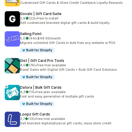
Totalt 27 omtaler
Customized Gift Cards & Store Credit Cashback Loyalty Rewards
Govalo | Gift Card Suite
av 5 stjerner
3,9
(22)
•
Free to install
Totalt 22 omtaler
Sell customized branded digital gift cards & build loyalty
Selling Point
av 5 stjerner
5,0
(44)
•
$49.99/month
Totalt 44 omtaler
Migrate unlimited Gift Cards in bulk from any website or POS
Built for Shopify
Gist | Gift Card Pro Tools
av 5 stjerner
4,5
(74)
•
Free trial available
Totalt 74 omtaler
Boost Sales with Digital Gift Cards + Bulk Gift Card Solutions
Built for Shopify
Datora | Bulk Gift Cards
av 5 stjerner
4,3
(11)
•
Free plan available
Totalt 11 omtaler
Fast and easy generation of multiple gift cards
Built for Shopify
Loopz Gift Cards
av 5 stjerner
3,7
(13)
•
Free trial available
Totalt 13 omtaler
Sell branded digital/physical gift cards, issue store credit.