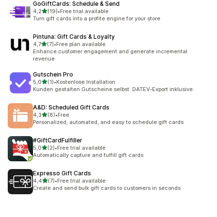
GoGiftCards: Schedule & Send
av 5 stjerner
4,2
(19)
•
Free trial available
Totalt 19 omtaler
Turn gift cards into a profite engine for your store
Pintuna: Gift Cards & Loyalty
av 5 stjerner
4,7
(7)
•
Free plan available
Totalt 7 omtaler
Enhance customer engagement and generate incremental
revenue
Gutschein Pro
av 5 stjerner
5,0
(1)
•
Kostenlose Installation
Totalt 1 omtaler
Kunden gestalten Gutscheine selbst. DATEV-Export inklusive.
A&D: Scheduled Gift Cards
av 5 stjerner
4,3
(8)
•
Free
Totalt 8 omtaler
Personalized, automated, and easy to schedule gift cards
#GiftCardFulfiller
av 5 stjerner
5,0
(2)
•
Free trial available
Totalt 2 omtaler
Automatically capture and fulfill gift cards
Expresso Gift Cards
av 5 stjerner
4,4
(7)
•
Free trial available
Totalt 7 omtaler
Create and send bulk gift cards to customers in seconds