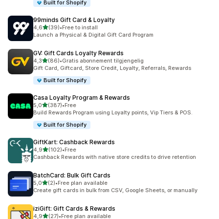
Built for Shopify
99minds Gift Card & Loyalty
av 5 stjerner
4,6
(39)
•
Free to install
Totalt 39 omtaler
Launch a Physical & Digital Gift Card Program
GV: Gift Cards Loyalty Rewards
av 5 stjerner
4,3
(86)
•
Gratis abonnement tilgjengelig
Totalt 86 omtaler
Gift Card, Giftcard, Store Credit, Loyalty, Referrals, Rewards
Built for Shopify
Casa Loyalty Program & Rewards
av 5 stjerner
5,0
(387)
•
Free
Totalt 387 omtaler
Build Rewards Program using Loyalty points, Vip Tiers & POS.
Built for Shopify
GiftKart: Cashback Rewards
av 5 stjerner
4,9
(102)
•
Free
Totalt 102 omtaler
Cashback Rewards with native store credits to drive retention
BatchCard: Bulk Gift Cards
av 5 stjerner
5,0
(2)
•
Free plan available
Totalt 2 omtaler
Create gift cards in bulk from CSV, Google Sheets, or manually
iziGift: Gift Cards & Rewards
av 5 stjerner
4,9
(27)
•
Free plan available