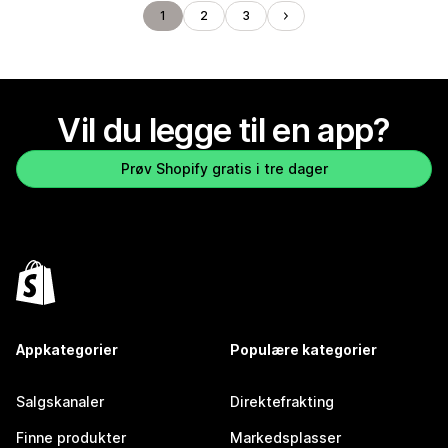
1
2
3
Vil du legge til en app?
Prøv Shopify gratis i tre dager
Appkategorier
Populære kategorier
Salgskanaler
Direktefrakting
Finne produkter
Markedsplasser