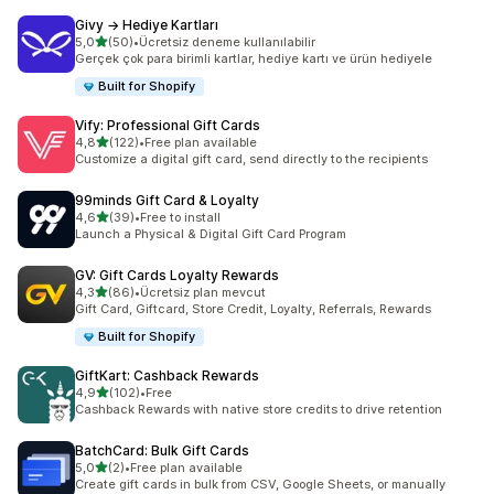
Givy → Hediye Kartları
5 yıldız üzerinden
5,0
(50)
•
Ücretsiz deneme kullanılabilir
toplam 50 değerlendirme
Gerçek çok para birimli kartlar, hediye kartı ve ürün hediyele
Built for Shopify
Vify: Professional Gift Cards
5 yıldız üzerinden
4,8
(122)
•
Free plan available
toplam 122 değerlendirme
Customize a digital gift card, send directly to the recipients
99minds Gift Card & Loyalty
5 yıldız üzerinden
4,6
(39)
•
Free to install
toplam 39 değerlendirme
Launch a Physical & Digital Gift Card Program
GV: Gift Cards Loyalty Rewards
5 yıldız üzerinden
4,3
(86)
•
Ücretsiz plan mevcut
toplam 86 değerlendirme
Gift Card, Giftcard, Store Credit, Loyalty, Referrals, Rewards
Built for Shopify
GiftKart: Cashback Rewards
5 yıldız üzerinden
4,9
(102)
•
Free
toplam 102 değerlendirme
Cashback Rewards with native store credits to drive retention
BatchCard: Bulk Gift Cards
5 yıldız üzerinden
5,0
(2)
•
Free plan available
toplam 2 değerlendirme
Create gift cards in bulk from CSV, Google Sheets, or manually