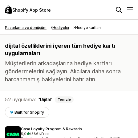
Shopify App Store
Pazarlama ve dönüşüm
Hediyeler
Hediye kartları
dijital özelliklerini içeren tüm hediye kartı
uygulamaları
Müşterilerin arkadaşlarına hediye kartları
göndermelerini sağlayın. Alıcılara daha sonra
harcanmamış bakiyelerini hatırlatın.
52 uygulama:
Dijital
Temizle
Built for Shopify
Casa Loyalty Program & Rewards
5 yıldız üzerinden
5,0
(386)
•
Free
toplam 386 değerlendirme