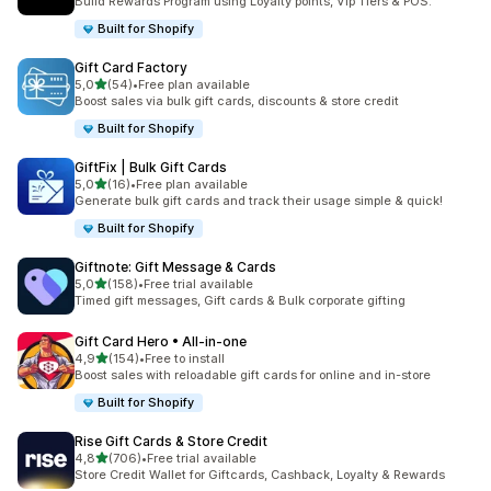
Build Rewards Program using Loyalty points, Vip Tiers & POS.
Built for Shopify
Gift Card Factory
5 yıldız üzerinden
5,0
(54)
•
Free plan available
toplam 54 değerlendirme
Boost sales via bulk gift cards, discounts & store credit
Built for Shopify
GiftFix | Bulk Gift Cards
5 yıldız üzerinden
5,0
(16)
•
Free plan available
toplam 16 değerlendirme
Generate bulk gift cards and track their usage simple & quick!
Built for Shopify
Giftnote: Gift Message & Cards
5 yıldız üzerinden
5,0
(158)
•
Free trial available
toplam 158 değerlendirme
Timed gift messages, Gift cards & Bulk corporate gifting
Gift Card Hero • All‑in‑one
5 yıldız üzerinden
4,9
(154)
•
Free to install
toplam 154 değerlendirme
Boost sales with reloadable gift cards for online and in-store
Built for Shopify
Rise Gift Cards & Store Credit
5 yıldız üzerinden
4,8
(706)
•
Free trial available
toplam 706 değerlendirme
Store Credit Wallet for Giftcards, Cashback, Loyalty & Rewards