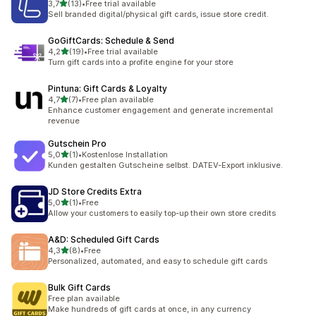
5 yıldız üzerinden
3,7
(13)
•
Free trial available
toplam 13 değerlendirme
Sell branded digital/physical gift cards, issue store credit.
GoGiftCards: Schedule & Send
5 yıldız üzerinden
4,2
(19)
•
Free trial available
toplam 19 değerlendirme
Turn gift cards into a profite engine for your store
Pintuna: Gift Cards & Loyalty
5 yıldız üzerinden
4,7
(7)
•
Free plan available
toplam 7 değerlendirme
Enhance customer engagement and generate incremental
revenue
Gutschein Pro
5 yıldız üzerinden
5,0
(1)
•
Kostenlose Installation
toplam 1 değerlendirme
Kunden gestalten Gutscheine selbst. DATEV-Export inklusive.
JD Store Credits Extra
5 yıldız üzerinden
5,0
(1)
•
Free
toplam 1 değerlendirme
Allow your customers to easily top-up their own store credits
A&D: Scheduled Gift Cards
5 yıldız üzerinden
4,3
(8)
•
Free
toplam 8 değerlendirme
Personalized, automated, and easy to schedule gift cards
Bulk Gift Cards
Free plan available
Make hundreds of gift cards at once, in any currency