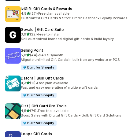
iziGift: Gift Cards & Rewards
5 yıldız üzerinden
4,9
(27)
•
Free plan available
toplam 27 değerlendirme
Customized Gift Cards & Store Credit Cashback Loyalty Rewards
Govalo | Gift Card Suite
5 yıldız üzerinden
3,9
(22)
•
Free to install
toplam 22 değerlendirme
Sell customized branded digital gift cards & build loyalty
Selling Point
5 yıldız üzerinden
5,0
(44)
•
$49.99/month
toplam 44 değerlendirme
Migrate unlimited Gift Cards in bulk from any website or POS
Built for Shopify
Datora | Bulk Gift Cards
5 yıldız üzerinden
4,3
(11)
•
Free plan available
toplam 11 değerlendirme
Fast and easy generation of multiple gift cards
Built for Shopify
Gist | Gift Card Pro Tools
5 yıldız üzerinden
4,5
(74)
•
Free trial available
toplam 74 değerlendirme
Boost Sales with Digital Gift Cards + Bulk Gift Card Solutions
Built for Shopify
Loopz Gift Cards