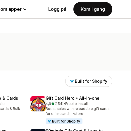
nom apper
Logg på
Kom i gang
Built for Shopify
e & Cards
Gift Card Hero • All‑in‑one
av 5 stjerner
ble
4,9
(154)
•
Free to install
Totalt 154 omtaler
cards & Bulk
Boost sales with reloadable gift cards
for online and in-store
Built for Shopify
ver
99minds Gift Card & Loyalty