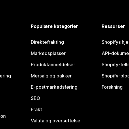
Populære kategorier
Ressurser
Direktefrakting
Shopifys hje
Markedsplasser
API-dokume
Produktanmeldelser
Shopify-fel
vering
Mersalg og pakker
Shopify-blo
E-postmarkedsføring
Forskning
SEO
Frakt
jon
Valuta og oversettelse