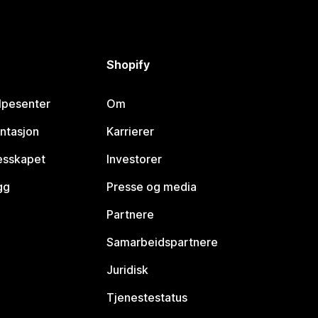
Shopify
lpesenter
Om
ntasjon
Karrierer
lesskapet
Investorer
gg
Presse og media
Partnere
Samarbeidspartnere
Juridisk
Tjenestestatus