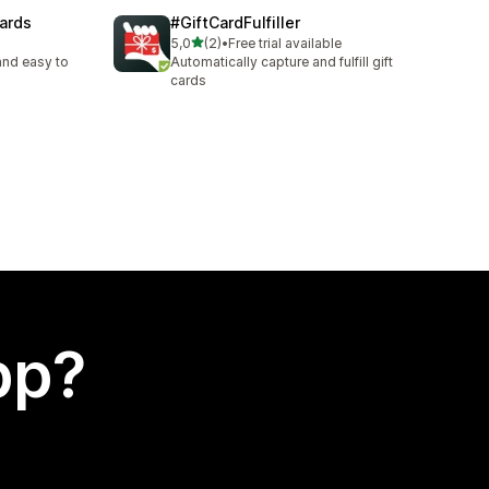
ards
#GiftCardFulfiller
av 5 stjerner
5,0
(2)
•
Free trial available
Totalt 2 omtaler
and easy to
Automatically capture and fulfill gift
cards
app?