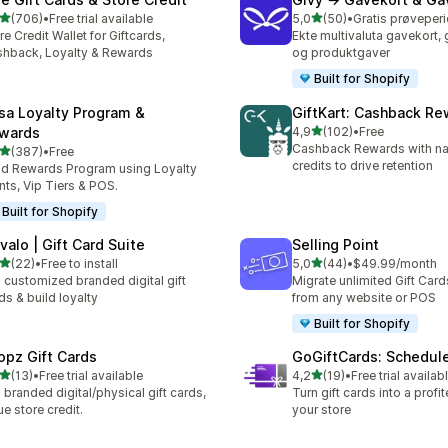
av 5 stjerner
av 5 stjerner
(706)
•
Free trial available
5,0
(50)
•
alt 706 omtaler
Totalt 50 omtaler
re Credit Wallet for Giftcards,
Ekte multivaluta gavekort,
hback, Loyalty & Rewards
og produktgaver
Built for Shopify
sa Loyalty Program &
GiftKart: Cashback Re
av 5 stjerner
wards
4,9
(102)
•
Free
Totalt 102 omtaler
Cashback Rewards with nat
av 5 stjerner
(387)
•
Free
alt 387 omtaler
credits to drive retention
ld Rewards Program using Loyalty
nts, Vip Tiers & POS.
Built for Shopify
valo | Gift Card Suite
Selling Point
av 5 stjerner
av 5 stjerner
(22)
•
Free to install
5,0
(44)
•
$49.99/month
alt 22 omtaler
Totalt 44 omtaler
l customized branded digital gift
Migrate unlimited Gift Card
ds & build loyalty
from any website or POS
Built for Shopify
opz Gift Cards
GoGiftCards: Schedul
av 5 stjerner
av 5 stjerner
(13)
•
Free trial available
4,2
(19)
•
Free trial availab
alt 13 omtaler
Totalt 19 omtaler
l branded digital/physical gift cards,
Turn gift cards into a profi
ue store credit.
your store