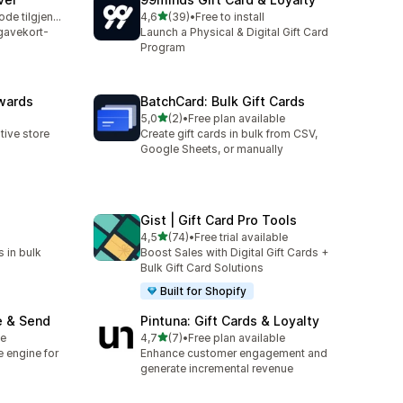
av 5 stjerner
Gratis prøveperiode tilgjengelig
4,6
(39)
•
Free to install
Totalt 39 omtaler
 gavekort-
Launch a Physical & Digital Gift Card
Program
wards
BatchCard: Bulk Gift Cards
av 5 stjerner
5,0
(2)
•
Free plan available
Totalt 2 omtaler
ive store
Create gift cards in bulk from CSV,
Google Sheets, or manually
Gist | Gift Card Pro Tools
av 5 stjerner
4,5
(74)
•
Free trial available
Totalt 74 omtaler
s in bulk
Boost Sales with Digital Gift Cards +
Bulk Gift Card Solutions
Built for Shopify
e & Send
Pintuna: Gift Cards & Loyalty
av 5 stjerner
le
4,7
(7)
•
Free plan available
Totalt 7 omtaler
te engine for
Enhance customer engagement and
generate incremental revenue