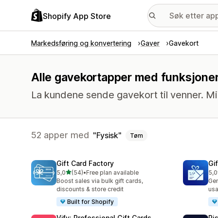
Shopify App Store
Markedsføring og konvertering
Gaver
Gavekort
Alle gavekortapper med funksjoner 
La kundene sende gavekort til venner. M
52 apper med
Fysisk
Tøm
Gift Card Factory
Gif
av 5 stjerner
5,0
(54)
•
Free plan available
5,0
Totalt 54 omtaler
Tot
Boost sales via bulk gift cards,
Gen
discounts & store credit
usa
Built for Shopify
Vify: Professional Gift Cards
Ri