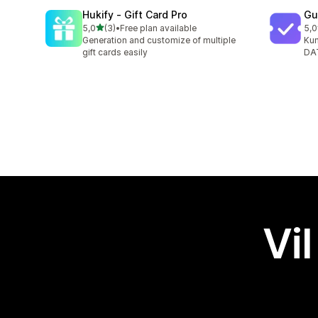
Hukify ‑ Gift Card Pro
Gu
av 5 stjerner
5,0
(3)
•
Free plan available
5,0
Totalt 3 omtaler
Tot
Generation and customize of multiple
Kun
gift cards easily
DAT
Vil