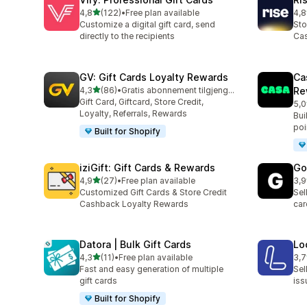
av 5 stjerner
4,8
(122)
•
Free plan available
4,8
Totalt 122 omtaler
Tot
Customize a digital gift card, send
Sto
directly to the recipients
Cas
GV: Gift Cards Loyalty Rewards
Ca
av 5 stjerner
4,3
(86)
•
Gratis abonnement tilgjengelig
Re
Totalt 86 omtaler
Gift Card, Giftcard, Store Credit,
5,0
Tot
Loyalty, Referrals, Rewards
Bui
poi
Built for Shopify
iziGift: Gift Cards & Rewards
Go
av 5 stjerner
4,9
(27)
•
Free plan available
3,9
Totalt 27 omtaler
Tot
Customized Gift Cards & Store Credit
Sel
Cashback Loyalty Rewards
car
Datora | Bulk Gift Cards
Lo
av 5 stjerner
4,3
(11)
•
Free plan available
3,7
Totalt 11 omtaler
Tot
Fast and easy generation of multiple
Sel
gift cards
iss
Built for Shopify