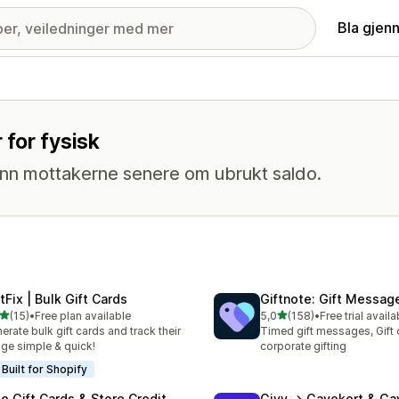
Bla gjen
for fysisk
inn mottakerne senere om ubrukt saldo.
tFix | Bulk Gift Cards
Giftnote: Gift Messag
av 5 stjerner
av 5 stjerner
(15)
•
Free plan available
5,0
(158)
•
Free trial availa
alt 15 omtaler
Totalt 158 omtaler
erate bulk gift cards and track their
Timed gift messages, Gift 
ge simple & quick!
corporate gifting
Built for Shopify
se Gift Cards & Store Credit
Givy → Gavekort & Ga