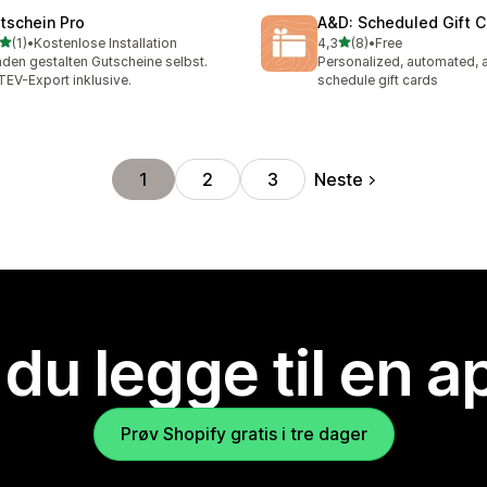
tschein Pro
A&D: Scheduled Gift C
av 5 stjerner
av 5 stjerner
(1)
•
Kostenlose Installation
4,3
(8)
•
Free
alt 1 omtaler
Totalt 8 omtaler
den gestalten Gutscheine selbst.
Personalized, automated, 
EV-Export inklusive.
schedule gift cards
Neste
1
2
3
 du legge til en 
Prøv Shopify gratis i tre dager