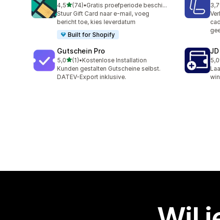
van 5 sterren
4,5
(74)
•
Gratis proefperiode beschikbaar
3,7
74 recensies in totaal
13 
Stuur Gift Card naar e-mail, voeg
Ver
bericht toe, kies leverdatum
cad
gee
Built for Shopify
Gutschein Pro
JD
van 5 sterren
5,0
(1)
•
Kostenlose Installation
5,0
1 recensies in totaal
1 r
Kunden gestalten Gutscheine selbst.
Laa
DATEV-Export inklusive.
win
Wil 