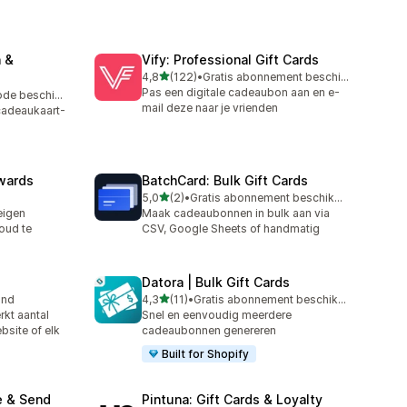
 &
Vify: Professional Gift Cards
van 5 sterren
4,8
(122)
•
Gratis abonnement beschikbaar
122 recensies in totaal
Pas een digitale cadeaubon aan en e-
Gratis proefperiode beschikbaar
mail deze naar je vrienden
 cadeaukaart-
wards
BatchCard: Bulk Gift Cards
van 5 sterren
5,0
(2)
•
Gratis abonnement beschikbaar
2 recensies in totaal
eigen
Maak cadeaubonnen in bulk aan via
oud te
CSV, Google Sheets of handmatig
Datora | Bulk Gift Cards
van 5 sterren
and
4,3
(11)
•
Gratis abonnement beschikbaar
11 recensies in totaal
rkt aantal
Snel en eenvoudig meerdere
site of elk
cadeaubonnen genereren
Built for Shopify
e & Send
Pintuna: Gift Cards & Loyalty