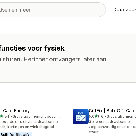
Door apps
uncties voor fysiek
sturen. Herinner ontvangers later aan
ft Card Factory
GiftFix | Bulk Gift Car
van 5 sterren
van 5 sterren
(54)
•
Gratis abonnement beschikbaar
5,0
(16)
•
recensies in totaal
16 recensies in totaal
hoog de omzet via cadeaubonnen
Genereer cadeaubonnen in
bulk, kortingen en winkeltegoed
volg eenvoudig en snel het
ervan!
Built for Shopify