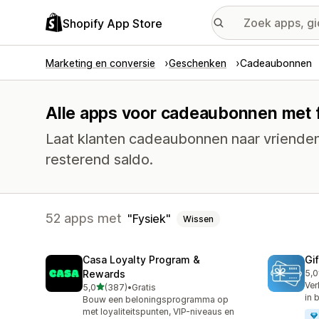
Shopify App Store
Marketing en conversie
Geschenken
Cadeaubonnen
Alle apps voor cadeaubonnen met f
Laat klanten cadeaubonnen naar vrienden 
resterend saldo.
52 apps met
Fysiek
Wissen
Casa Loyalty Program &
Gi
Rewards
5,0
54 
Ver
van 5 sterren
5,0
(387)
•
Gratis
387 recensies in totaal
in 
Bouw een beloningsprogramma op
met loyaliteitspunten, VIP-niveaus en