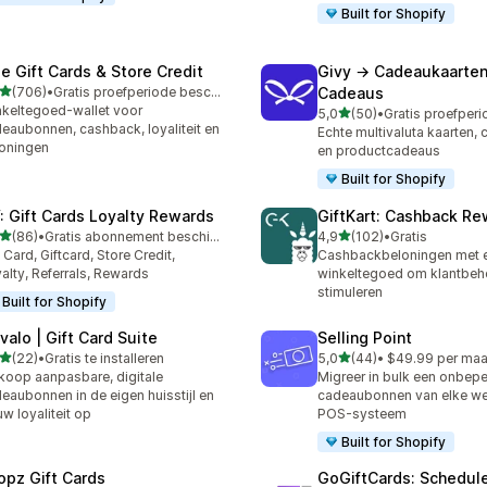
Built for Shopify
se Gift Cards & Store Credit
Givy → Cadeaukaarten
van 5 sterren
(706)
•
Gratis proefperiode beschikbaar
Cadeaus
 recensies in totaal
keltegoed-wallet voor
van 5 sterren
5,0
(50)
•
50 recensies in totaal
eaubonnen, cashback, loyaliteit en
Echte multivaluta kaarten,
oningen
en productcadeaus
Built for Shopify
: Gift Cards Loyalty Rewards
GiftKart: Cashback Re
van 5 sterren
van 5 sterren
(86)
•
Gratis abonnement beschikbaar
4,9
(102)
•
Gratis
recensies in totaal
102 recensies in totaal
t Card, Giftcard, Store Credit,
Cashbackbeloningen met 
alty, Referrals, Rewards
winkeltegoed om klantbeh
stimuleren
Built for Shopify
valo | Gift Card Suite
Selling Point
van 5 sterren
van 5 sterren
(22)
•
Gratis te installeren
5,0
(44)
•
$49.99 per ma
recensies in totaal
44 recensies in totaal
koop aanpasbare, digitale
Migreer in bulk een onbepe
eaubonnen in de eigen huisstijl en
cadeaubonnen van elke web
w loyaliteit op
POS-systeem
Built for Shopify
opz Gift Cards
GoGiftCards: Schedul