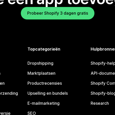
Probeer Shopify 3 dagen gratis
Topcategorieën
Hulpbronne
Dropshipping
Shopify-hel
n
Marktplaatsen
API-docume
pen
Productrecensies
Shopify Co
erzending
Upselling en bundels
Shopify-blo
E-mailmarketing
Research
ersie
SEO