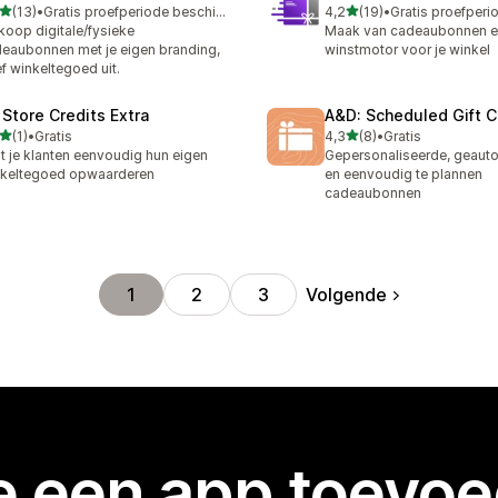
van 5 sterren
van 5 sterren
(13)
•
Gratis proefperiode beschikbaar
4,2
(19)
•
recensies in totaal
19 recensies in totaal
koop digitale/fysieke
Maak van cadeaubonnen 
eaubonnen met je eigen branding,
winstmotor voor je winkel
f winkeltegoed uit.
 Store Credits Extra
A&D: Scheduled Gift C
van 5 sterren
van 5 sterren
(1)
•
Gratis
4,3
(8)
•
Gratis
ecensies in totaal
8 recensies in totaal
t je klanten eenvoudig hun eigen
Gepersonaliseerde, geaut
keltegoed opwaarderen
en eenvoudig te plannen
cadeaubonnen
Volgende
1
2
3
je een app toevo