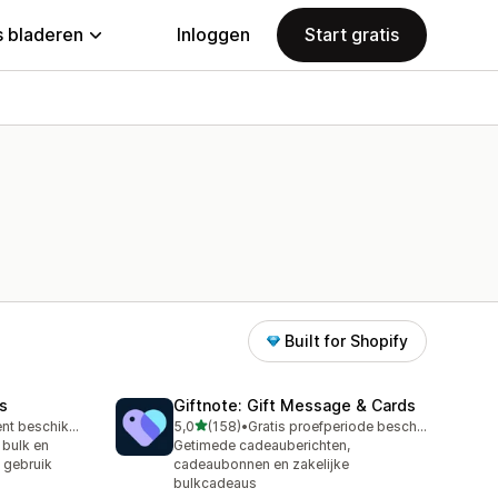
 bladeren
Inloggen
Start gratis
Built for Shopify
ds
Giftnote: Gift Message & Cards
van 5 sterren
Gratis abonnement beschikbaar
5,0
(158)
•
Gratis proefperiode beschikbaar
158 recensies in totaal
 bulk en
Getimede cadeauberichten,
 gebruik
cadeaubonnen en zakelijke
bulkcadeaus