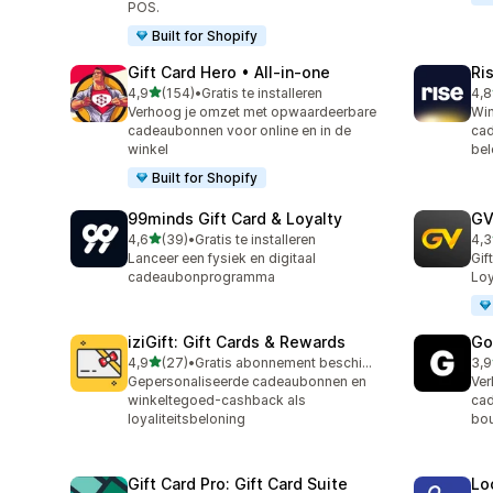
POS.
Built for Shopify
Gift Card Hero • All‑in‑one
Ri
van 5 sterren
4,9
(154)
•
Gratis te installeren
4,8
154 recensies in totaal
706
Verhoog je omzet met opwaardeerbare
Win
cadeaubonnen voor online en in de
cad
winkel
bel
Built for Shopify
99minds Gift Card & Loyalty
GV
van 5 sterren
4,6
(39)
•
Gratis te installeren
4,3
39 recensies in totaal
86 
Lanceer een fysiek en digitaal
Gif
cadeaubonprogramma
Loy
iziGift: Gift Cards & Rewards
Go
van 5 sterren
4,9
(27)
•
Gratis abonnement beschikbaar
3,9
27 recensies in totaal
22 
Gepersonaliseerde cadeaubonnen en
Ver
winkeltegoed-cashback als
cad
loyaliteitsbeloning
bou
Gift Card Pro: Gift Card Suite
Lo