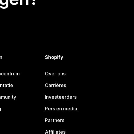
n
Shopify
pcentrum
Over ons
ntatie
Carrières
mmunity
Investeerders
g
Pers en media
Partners
Affiliates