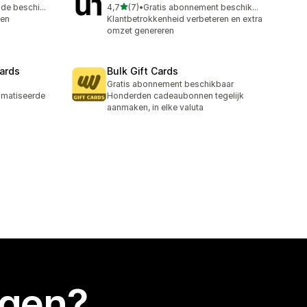
van 5 sterren
Gratis proefperiode beschikbaar
4,7
(7)
•
Gratis abonnement beschikbaar
7 recensies in totaal
een
Klantbetrokkenheid verbeteren en extra
omzet genereren
ards
Bulk Gift Cards
Gratis abonnement beschikbaar
omatiseerde
Honderden cadeaubonnen tegelijk
aanmaken, in elke valuta
egen?