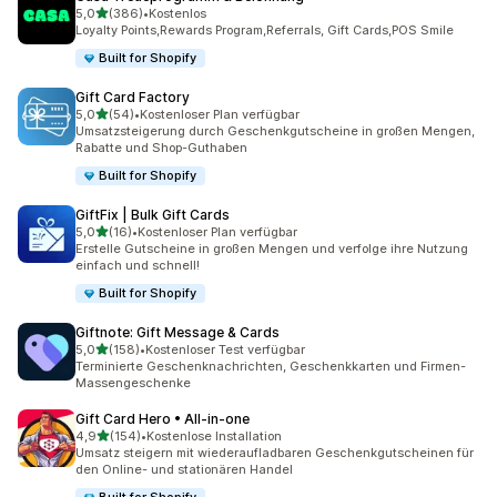
von 5 Sternen
5,0
(386)
•
Kostenlos
386 Rezensionen insgesamt
Loyalty Points,Rewards Program,Referrals, Gift Cards,POS Smile
Built for Shopify
Gift Card Factory
von 5 Sternen
5,0
(54)
•
Kostenloser Plan verfügbar
54 Rezensionen insgesamt
Umsatzsteigerung durch Geschenkgutscheine in großen Mengen,
Rabatte und Shop-Guthaben
Built for Shopify
GiftFix | Bulk Gift Cards
von 5 Sternen
5,0
(16)
•
Kostenloser Plan verfügbar
16 Rezensionen insgesamt
Erstelle Gutscheine in großen Mengen und verfolge ihre Nutzung
einfach und schnell!
Built for Shopify
Giftnote: Gift Message & Cards
von 5 Sternen
5,0
(158)
•
Kostenloser Test verfügbar
158 Rezensionen insgesamt
Terminierte Geschenknachrichten, Geschenkkarten und Firmen-
Massengeschenke
Gift Card Hero • All‑in‑one
von 5 Sternen
4,9
(154)
•
Kostenlose Installation
154 Rezensionen insgesamt
Umsatz steigern mit wiederaufladbaren Geschenkgutscheinen für
den Online- und stationären Handel