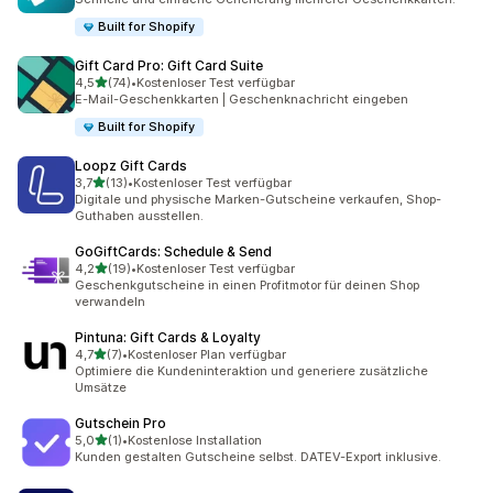
Built for Shopify
Gift Card Pro: Gift Card Suite
von 5 Sternen
4,5
(74)
•
Kostenloser Test verfügbar
74 Rezensionen insgesamt
E-Mail-Geschenkkarten | Geschenknachricht eingeben
Built for Shopify
Loopz Gift Cards
von 5 Sternen
3,7
(13)
•
Kostenloser Test verfügbar
13 Rezensionen insgesamt
Digitale und physische Marken-Gutscheine verkaufen, Shop-
Guthaben ausstellen.
GoGiftCards: Schedule & Send
von 5 Sternen
4,2
(19)
•
Kostenloser Test verfügbar
19 Rezensionen insgesamt
Geschenkgutscheine in einen Profitmotor für deinen Shop
verwandeln
Pintuna: Gift Cards & Loyalty
von 5 Sternen
4,7
(7)
•
Kostenloser Plan verfügbar
7 Rezensionen insgesamt
Optimiere die Kundeninteraktion und generiere zusätzliche
Umsätze
Gutschein Pro
von 5 Sternen
5,0
(1)
•
Kostenlose Installation
1 Rezensionen insgesamt
Kunden gestalten Gutscheine selbst. DATEV-Export inklusive.