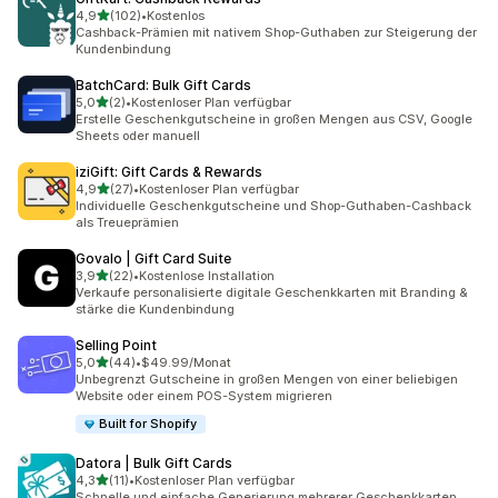
von 5 Sternen
4,9
(102)
•
Kostenlos
102 Rezensionen insgesamt
Cashback-Prämien mit nativem Shop-Guthaben zur Steigerung der
Kundenbindung
BatchCard: Bulk Gift Cards
von 5 Sternen
5,0
(2)
•
Kostenloser Plan verfügbar
2 Rezensionen insgesamt
Erstelle Geschenkgutscheine in großen Mengen aus CSV, Google
Sheets oder manuell
iziGift: Gift Cards & Rewards
von 5 Sternen
4,9
(27)
•
Kostenloser Plan verfügbar
27 Rezensionen insgesamt
Individuelle Geschenkgutscheine und Shop-Guthaben-Cashback
als Treueprämien
Govalo | Gift Card Suite
von 5 Sternen
3,9
(22)
•
Kostenlose Installation
22 Rezensionen insgesamt
Verkaufe personalisierte digitale Geschenkkarten mit Branding &
stärke die Kundenbindung
Selling Point
von 5 Sternen
5,0
(44)
•
$49.99/Monat
44 Rezensionen insgesamt
Unbegrenzt Gutscheine in großen Mengen von einer beliebigen
Website oder einem POS-System migrieren
Built for Shopify
Datora | Bulk Gift Cards
von 5 Sternen
4,3
(11)
•
Kostenloser Plan verfügbar
11 Rezensionen insgesamt
Schnelle und einfache Generierung mehrerer Geschenkkarten.