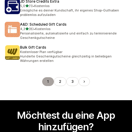
JD Store Credits Extra
von 5 Sternen
5,0
(1)
•
Kostenlos
1 Rezensionen insgesamt
Ermögliche es deiner Kundschaft, ihr eigenes Shop-Guthaben
problemlos aufzuladen
A&D: Scheduled Gift Cards
von 5 Sternen
4,3
(8)
•
Kostenlos
8 Rezensionen insgesamt
Personalisierte, automatisierte und einfach zu terminierende
Geschenkgutscheine
Bulk Gift Cards
Kostenloser Plan verfügbar
Hunderte Geschenkgutscheine gleichzeitig in beliebigen
Währungen erstellen
1
2
3
Möchtest du eine App
hinzufügen?