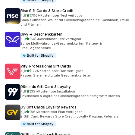
Built for Shopify
Rise Gift Cards & Store Credit
von 5 Sternen
4,8
(706)
•
Kostenloser Test verfügbar
706 Rezensionen insgesamt
Shop-Guthaben-Wallet für Geschenkgutscheine, Cashback, Treue
und Prämien
Givy → Geschenkkarten
von 5 Sternen
5,0
(50)
•
Kostenloser Test verfügbar
50 Rezensionen insgesamt
Echte Multiwährungs-Geschenkkarten, Karten- &
Produktgeschenke
Built for Shopify
Vify: Professional Gift Cards
von 5 Sternen
4,8
(122)
•
Kostenloser Plan verfügbar
122 Rezensionen insgesamt
Passen Sie eine digitale Geschenkkarte an
99minds Gift Card & Loyalty
von 5 Sternen
4,6
(39)
•
Kostenlose Installation
39 Rezensionen insgesamt
Physisches & digitales Geschenkgutscheinprogramm starten
GV Gift Cards Loyality Rewards
von 5 Sternen
4,3
(86)
•
Kostenloser Plan verfügbar
86 Rezensionen insgesamt
E Gift Card, Rewards Store Credit, Loyalty Program, Referrals
Built for Shopify
GiftKart: Cashback Rewards