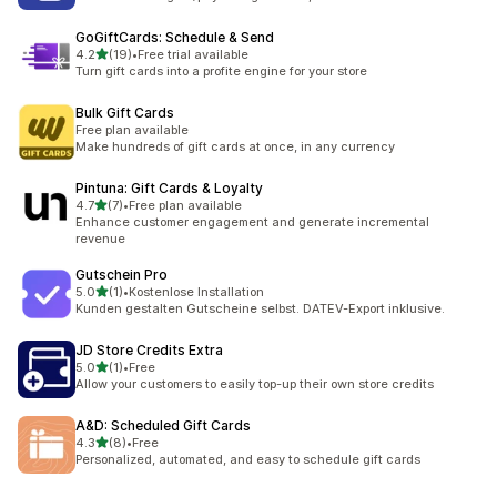
GoGiftCards: Schedule & Send
5つ星中
4.2
(19)
•
Free trial available
合計レビュー数：19件
Turn gift cards into a profite engine for your store
Bulk Gift Cards
Free plan available
Make hundreds of gift cards at once, in any currency
Pintuna: Gift Cards & Loyalty
5つ星中
4.7
(7)
•
Free plan available
合計レビュー数：7件
Enhance customer engagement and generate incremental
revenue
Gutschein Pro
5つ星中
5.0
(1)
•
Kostenlose Installation
合計レビュー数：1件
Kunden gestalten Gutscheine selbst. DATEV-Export inklusive.
JD Store Credits Extra
5つ星中
5.0
(1)
•
Free
合計レビュー数：1件
Allow your customers to easily top-up their own store credits
A&D: Scheduled Gift Cards
5つ星中
4.3
(8)
•
Free
合計レビュー数：8件
Personalized, automated, and easy to schedule gift cards