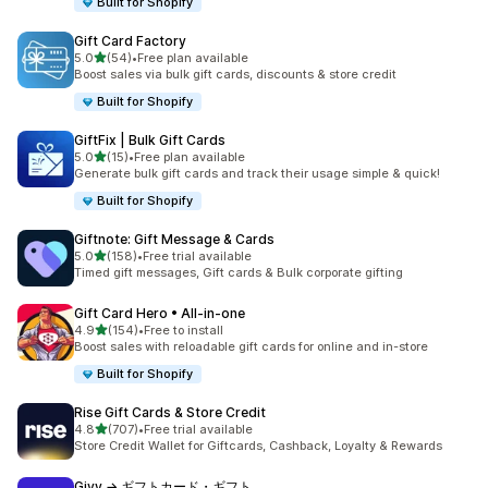
Built for Shopify
Gift Card Factory
5つ星中
5.0
(54)
•
Free plan available
合計レビュー数：54件
Boost sales via bulk gift cards, discounts & store credit
Built for Shopify
GiftFix | Bulk Gift Cards
5つ星中
5.0
(15)
•
Free plan available
合計レビュー数：15件
Generate bulk gift cards and track their usage simple & quick!
Built for Shopify
Giftnote: Gift Message & Cards
5つ星中
5.0
(158)
•
Free trial available
合計レビュー数：158件
Timed gift messages, Gift cards & Bulk corporate gifting
Gift Card Hero • All‑in‑one
5つ星中
4.9
(154)
•
Free to install
合計レビュー数：154件
Boost sales with reloadable gift cards for online and in-store
Built for Shopify
Rise Gift Cards & Store Credit
5つ星中
4.8
(707)
•
Free trial available
合計レビュー数：707件
Store Credit Wallet for Giftcards, Cashback, Loyalty & Rewards
Givy → ギフトカード・ギフト