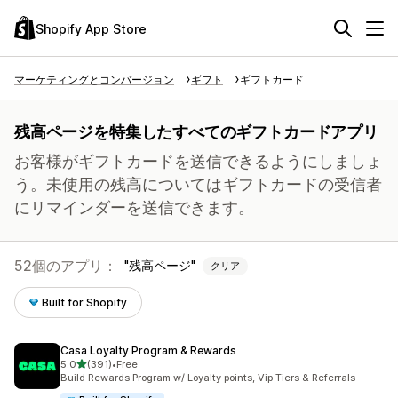
Shopify App Store
マーケティングとコンバージョン
ギフト
ギフトカード
残高ページを特集したすべてのギフトカードアプリ
お客様がギフトカードを送信できるようにしましょ
う。未使用の残高についてはギフトカードの受信者
にリマインダーを送信できます。
52個のアプリ：
残高ページ
クリア
Built for Shopify
Casa Loyalty Program & Rewards
5つ星中
5.0
(391)
•
Free
合計レビュー数：391件
Build Rewards Program w/ Loyalty points, Vip Tiers & Referrals