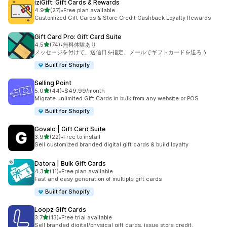
iziGift: Gift Cards & Rewards
5つ星中
4.9
(27)
•
Free plan available
合計レビュー数：27件
Customized Gift Cards & Store Credit Cashback Loyalty Rewards
Gift Card Pro: Gift Card Suite
5つ星中
4.5
(74)
•
無料体験あり
合計レビュー数：74件
メッセージを付けて、送信日を指定、メールでギフトカードを送ろう
Built for Shopify
Selling Point
5つ星中
5.0
(44)
•
$49.99/month
合計レビュー数：44件
Migrate unlimited Gift Cards in bulk from any website or POS
Built for Shopify
Govalo | Gift Card Suite
5つ星中
3.9
(22)
•
Free to install
合計レビュー数：22件
Sell customized branded digital gift cards & build loyalty
Datora | Bulk Gift Cards
5つ星中
4.3
(11)
•
Free plan available
合計レビュー数：11件
Fast and easy generation of multiple gift cards
Built for Shopify
Loopz Gift Cards
5つ星中
3.7
(13)
•
Free trial available
合計レビュー数：13件
Sell branded digital/physical gift cards, issue store credit.