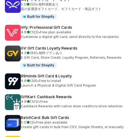
5つ星中
5.0
(50)
•
無料体験あり
合計レビュー数：50件
真の多通貨ギフトカード、ギフトカード・商品ギフト
Built for Shopify
Vify: Professional Gift Cards
5つ星中
4.8
(122)
•
Free plan available
合計レビュー数：122件
Customize a digital gift card, send directly to the recipients
GV: Gift Cards Loyalty Rewards
5つ星中
4.3
(86)
•
無料プランあり
合計レビュー数：86件
E Gift Card, Store Credit, Loyalty Program, Referrals, Rewards
Built for Shopify
99minds Gift Card & Loyalty
5つ星中
4.6
(39)
•
Free to install
合計レビュー数：39件
Launch a Physical & Digital Gift Card Program
GiftKart: Cashback Rewards
5つ星中
4.9
(102)
•
Free
合計レビュー数：102件
Cashback Rewards with native store credits to drive retention
BatchCard: Bulk Gift Cards
5つ星中
5.0
(2)
•
Free plan available
合計レビュー数：2件
Create gift cards in bulk from CSV, Google Sheets, or manually