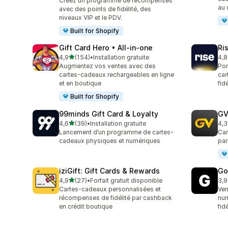
Créez un programme de récompenses
au 
avec des points de fidélité, des
niveaux VIP et le PDV.
Built for Shopify
Gift Card Hero • All‑in‑one
Ri
étoile(s) sur 5
4,9
(154)
•
Installation gratuite
4,8
154 avis au total
706
Augmentez vos ventes avec des
Por
cartes-cadeaux rechargeables en ligne
car
et en boutique
fid
Built for Shopify
99minds Gift Card & Loyalty
GV
étoile(s) sur 5
4,6
(39)
•
Installation gratuite
4,3
39 avis au total
86 
Lancement d’un programme de cartes-
Car
cadeaux physiques et numériques
par
iziGift: Gift Cards & Rewards
Go
étoile(s) sur 5
4,9
(27)
•
Forfait gratuit disponible
3,9
27 avis au total
22 
Cartes-cadeaux personnalisées et
Ven
récompenses de fidélité par cashback
num
en crédit boutique
fid