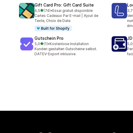
Gift Card Pro: Gift Card Suite
Lo
étoile(s) sur 5
4,5
(74)
•
Essai gratuit disponible
3,7
74 avis au total
13 
Cartes Cadeaux Par E-mail | Ajout de
Ven
Texte, Choix de Date
num
éme
Built for Shopify
Gutschein Pro
JD
étoile(s) sur 5
5,0
(1)
•
Kostenlose Installation
5,0
1 avis au total
1 a
Kunden gestalten Gutscheine selbst.
Per
DATEV-Export inklusive.
fac