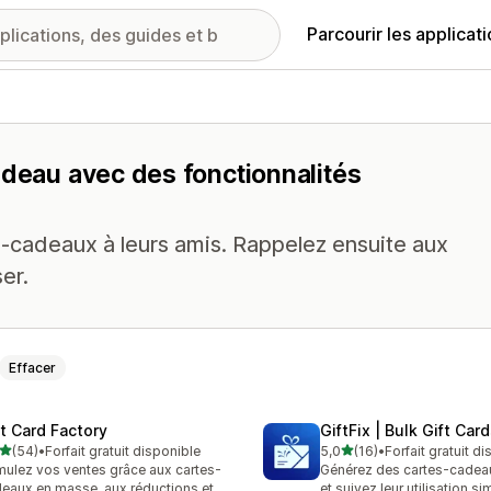
Parcourir les applicat
adeau avec des fonctionnalités
s-cadeaux à leurs amis. Rappelez ensuite aux
er.
Effacer
ft Card Factory
GiftFix | Bulk Gift Car
étoile(s) sur 5
étoile(s) sur 5
(54)
•
Forfait gratuit disponible
5,0
(16)
•
Forfait gratuit d
avis au total
16 avis au total
mulez vos ventes grâce aux cartes-
Générez des cartes-cadea
eaux en masse, aux réductions et
et suivez leur utilisation s