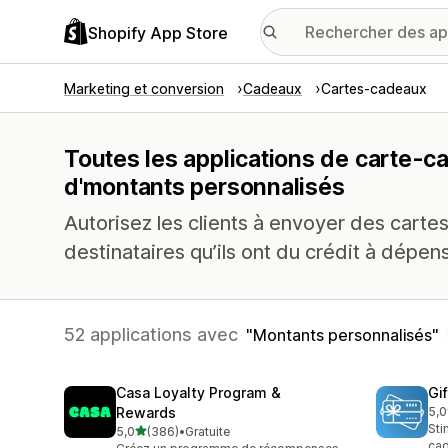
Shopify App Store
Marketing et conversion
Cadeaux
Cartes-cadeaux
Toutes les applications de carte-c
d'montants personnalisés
Autorisez les clients à envoyer des carte
destinataires qu’ils ont du crédit à dépens
52 applications avec
Montants personnalisés
Casa Loyalty Program &
Gi
Rewards
5,0
54 
Sti
étoile(s) sur 5
5,0
(386)
•
Gratuite
386 avis au total
cad