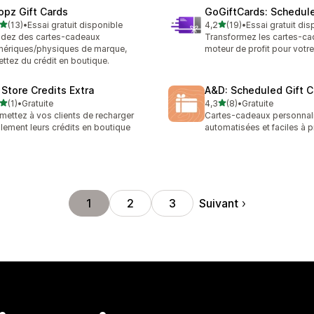
opz Gift Cards
GoGiftCards: Schedul
étoile(s) sur 5
étoile(s) sur 5
(13)
•
Essai gratuit disponible
4,2
(19)
•
Essai gratuit dis
avis au total
19 avis au total
dez des cartes-cadeaux
Transformez les cartes-c
ériques/physiques de marque,
moteur de profit pour votr
ttez du crédit en boutique.
 Store Credits Extra
A&D: Scheduled Gift C
étoile(s) sur 5
étoile(s) sur 5
(1)
•
Gratuite
4,3
(8)
•
Gratuite
vis au total
8 avis au total
mettez à vos clients de recharger
Cartes-cadeaux personnal
ilement leurs crédits en boutique
automatisées et faciles à
Suivant
1
2
3