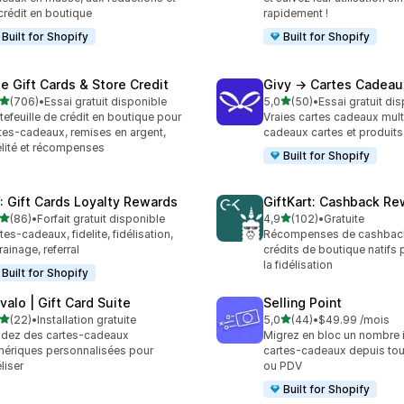
crédit en boutique
rapidement !
Built for Shopify
Built for Shopify
se Gift Cards & Store Credit
Givy → Cartes Cadeau
étoile(s) sur 5
étoile(s) sur 5
(706)
•
Essai gratuit disponible
5,0
(50)
•
Essai gratuit di
 avis au total
50 avis au total
tefeuille de crédit en boutique pour
Vraies cartes cadeaux mult
tes-cadeaux, remises en argent,
cadeaux cartes et produits
élité et récompenses
Built for Shopify
: Gift Cards Loyalty Rewards
GiftKart: Cashback Re
étoile(s) sur 5
étoile(s) sur 5
(86)
•
Forfait gratuit disponible
4,9
(102)
•
Gratuite
avis au total
102 avis au total
tes-cadeaux, fidelite, fidélisation,
Récompenses de cashbac
rainage, referral
crédits de boutique natifs 
la fidélisation
Built for Shopify
valo | Gift Card Suite
Selling Point
étoile(s) sur 5
étoile(s) sur 5
(22)
•
Installation gratuite
5,0
(44)
•
$49.99 /mois
avis au total
44 avis au total
dez des cartes-cadeaux
Migrez en bloc un nombre i
ériques personnalisées pour
cartes-cadeaux depuis tou
éliser
ou PDV
Built for Shopify