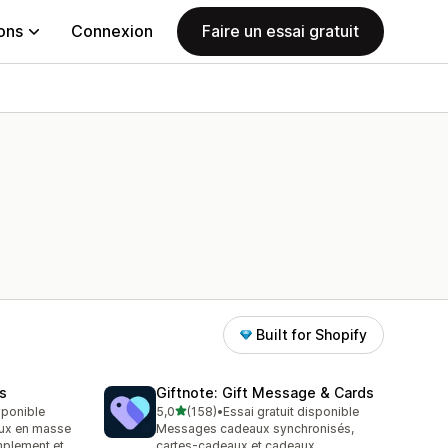
ions
Connexion
Faire un essai gratuit
Built for Shopify
ds
Giftnote: Gift Message & Cards
étoile(s) sur 5
isponible
5,0
(158)
•
Essai gratuit disponible
158 avis au total
ux en masse
Messages cadeaux synchronisés,
implement et
cartes-cadeaux et cadeaux