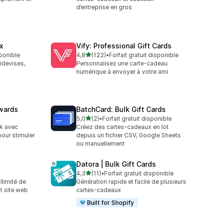
d’entreprise en gros
x
Vify: Professional Gift Cards
étoile(s) sur 5
sponible
4,8
(122)
•
Forfait gratuit disponible
122 avis au total
idevises,
Personnalisez une carte-cadeau
numérique à envoyer à votre ami
wards
BatchCard: Bulk Gift Cards
étoile(s) sur 5
5,0
(2)
•
Forfait gratuit disponible
2 avis au total
k avec
Créez des cartes-cadeaux en lot
pour stimuler
depuis un fichier CSV, Google Sheets
ou manuellement
Datora | Bulk Gift Cards
étoile(s) sur 5
4,3
(11)
•
Forfait gratuit disponible
11 avis au total
llimité de
Génération rapide et facile de plusieurs
t site web
cartes-cadeaux
Built for Shopify