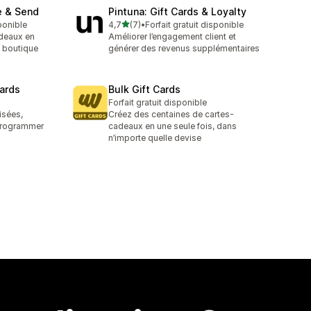
e & Send
Pintuna: Gift Cards & Loyalty
étoile(s) sur 5
ponible
4,7
(7)
•
Forfait gratuit disponible
7 avis au total
adeaux en
Améliorer l’engagement client et
e boutique
générer des revenus supplémentaires
ards
Bulk Gift Cards
Forfait gratuit disponible
isées,
Créez des centaines de cartes-
 programmer
cadeaux en une seule fois, dans
n’importe quelle devise