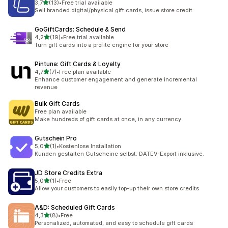
z 5 hvězd
3,7
(13)
•
Free trial available
Celkový počet recenzí: 13
Sell branded digital/physical gift cards, issue store credit.
GoGiftCards: Schedule & Send
z 5 hvězd
4,2
(19)
•
Free trial available
Celkový počet recenzí: 19
Turn gift cards into a profite engine for your store
Pintuna: Gift Cards & Loyalty
z 5 hvězd
4,7
(7)
•
Free plan available
Celkový počet recenzí: 7
Enhance customer engagement and generate incremental
revenue
Bulk Gift Cards
Free plan available
Make hundreds of gift cards at once, in any currency
Gutschein Pro
z 5 hvězd
5,0
(1)
•
Kostenlose Installation
Celkový počet recenzí: 1
Kunden gestalten Gutscheine selbst. DATEV-Export inklusive.
JD Store Credits Extra
z 5 hvězd
5,0
(1)
•
Free
Celkový počet recenzí: 1
Allow your customers to easily top-up their own store credits
A&D: Scheduled Gift Cards
z 5 hvězd
4,3
(8)
•
Free
Celkový počet recenzí: 8
Personalized, automated, and easy to schedule gift cards