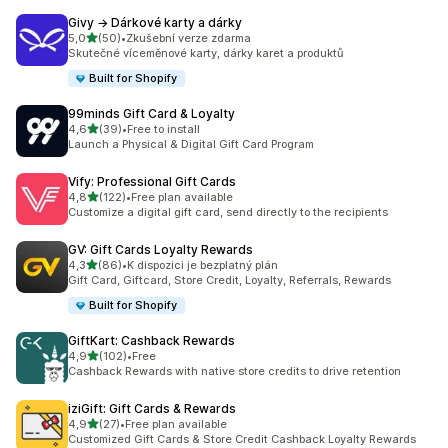
Givy → Dárkové karty a dárky
z 5 hvězd
5,0
(50)
•
Zkušební verze zdarma
Celkový počet recenzí: 50
Skutečné víceměnové karty, dárky karet a produktů
Built for Shopify
99minds Gift Card & Loyalty
z 5 hvězd
4,6
(39)
•
Free to install
Celkový počet recenzí: 39
Launch a Physical & Digital Gift Card Program
Vify: Professional Gift Cards
z 5 hvězd
4,8
(122)
•
Free plan available
Celkový počet recenzí: 122
Customize a digital gift card, send directly to the recipients
GV: Gift Cards Loyalty Rewards
z 5 hvězd
4,3
(86)
•
K dispozici je bezplatný plán
Celkový počet recenzí: 86
Gift Card, Giftcard, Store Credit, Loyalty, Referrals, Rewards
Built for Shopify
GiftKart: Cashback Rewards
z 5 hvězd
4,9
(102)
•
Free
Celkový počet recenzí: 102
Cashback Rewards with native store credits to drive retention
iziGift: Gift Cards & Rewards
z 5 hvězd
4,9
(27)
•
Free plan available
Celkový počet recenzí: 27
Customized Gift Cards & Store Credit Cashback Loyalty Rewards