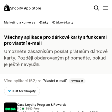
Shopify App Store
Marketing a konverze
Dárky
Dárkové karty
Všechny aplikace pro dárkové karty s funkcemi
pro vlastní e-mail
Umožněte zákazníkům posílat přátelům dárkové
karty. Později obdarovaným připomeňte, pokud
je ještě nevyužili.
Více aplikací (52) s:
Vlastní e-mail
Vymazat
Built for Shopify
Casa Loyalty Program & Rewards
z 5 hvězd
5,0
(388)
•
Free
Celkový počet recenzí: 388