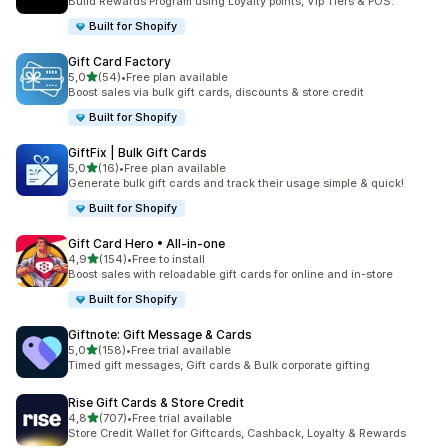
Build Rewards Program using Loyalty points, Vip Tiers & POS.
Built for Shopify
Gift Card Factory
z 5 hvězd
5,0
(54)
•
Free plan available
Celkový počet recenzí: 54
Boost sales via bulk gift cards, discounts & store credit
Built for Shopify
GiftFix | Bulk Gift Cards
z 5 hvězd
5,0
(16)
•
Free plan available
Celkový počet recenzí: 16
Generate bulk gift cards and track their usage simple & quick!
Built for Shopify
Gift Card Hero • All‑in‑one
z 5 hvězd
4,9
(154)
•
Free to install
Celkový počet recenzí: 154
Boost sales with reloadable gift cards for online and in-store
Built for Shopify
Giftnote: Gift Message & Cards
z 5 hvězd
5,0
(158)
•
Free trial available
Celkový počet recenzí: 158
Timed gift messages, Gift cards & Bulk corporate gifting
Rise Gift Cards & Store Credit
z 5 hvězd
4,8
(707)
•
Free trial available
Celkový počet recenzí: 707
Store Credit Wallet for Giftcards, Cashback, Loyalty & Rewards