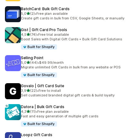
BatchCard: Bulk Gift Cards
z 5 hvězd
5,0
(2)
•
Free plan available
Celkový počet recenzí: 2
Create gift cards in bulk from CSV, Google Sheets, or manually
Gist | Gift Card Pro Tools
z 5 hvězd
4,5
(74)
•
Free trial available
Celkový počet recenzí: 74
Boost Sales with Digital Gift Cards + Bulk Gift Card Solutions
Built for Shopify
Selling Point
z 5 hvězd
5,0
(44)
•
$49.99/month
Celkový počet recenzí: 44
Migrate unlimited Gift Cards in bulk from any website or POS
Built for Shopify
Govalo | Gift Card Suite
z 5 hvězd
3,9
(22)
•
Free to install
Celkový počet recenzí: 22
Sell customized branded digital gift cards & build loyalty
Datora | Bulk Gift Cards
z 5 hvězd
4,3
(11)
•
Free plan available
Celkový počet recenzí: 11
Fast and easy generation of multiple gift cards
Built for Shopify
Loopz Gift Cards