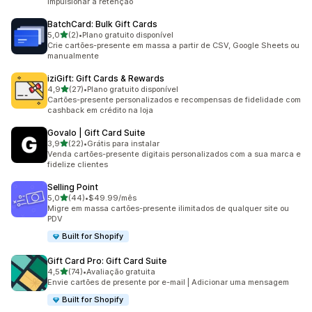
impulsionar a retenção
BatchCard: Bulk Gift Cards
de 5 estrelas
5,0
(2)
•
Plano gratuito disponível
2 avaliações ao todo
Crie cartões-presente em massa a partir de CSV, Google Sheets ou
manualmente
iziGift: Gift Cards & Rewards
de 5 estrelas
4,9
(27)
•
Plano gratuito disponível
27 avaliações ao todo
Cartões-presente personalizados e recompensas de fidelidade com
cashback em crédito na loja
Govalo | Gift Card Suite
de 5 estrelas
3,9
(22)
•
Grátis para instalar
22 avaliações ao todo
Venda cartões-presente digitais personalizados com a sua marca e
fidelize clientes
Selling Point
de 5 estrelas
5,0
(44)
•
$49.99/mês
44 avaliações ao todo
Migre em massa cartões-presente ilimitados de qualquer site ou
PDV
Built for Shopify
Gift Card Pro: Gift Card Suite
de 5 estrelas
4,5
(74)
•
Avaliação gratuita
74 avaliações ao todo
Envie cartões de presente por e-mail | Adicionar uma mensagem
Built for Shopify