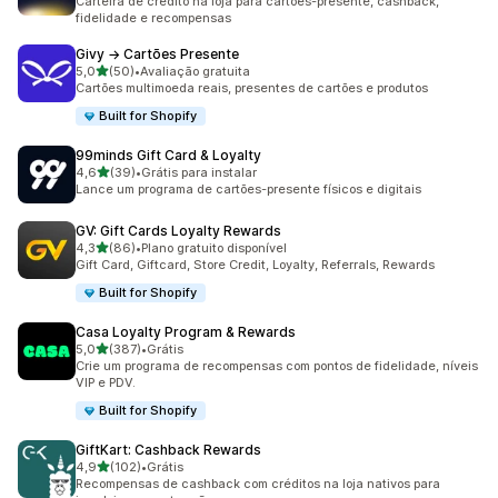
Carteira de crédito na loja para cartões-presente, cashback,
fidelidade e recompensas
Givy → Cartões Presente
de 5 estrelas
5,0
(50)
•
Avaliação gratuita
50 avaliações ao todo
Cartões multimoeda reais, presentes de cartões e produtos
Built for Shopify
99minds Gift Card & Loyalty
de 5 estrelas
4,6
(39)
•
Grátis para instalar
39 avaliações ao todo
Lance um programa de cartões-presente físicos e digitais
GV: Gift Cards Loyalty Rewards
de 5 estrelas
4,3
(86)
•
Plano gratuito disponível
86 avaliações ao todo
Gift Card, Giftcard, Store Credit, Loyalty, Referrals, Rewards
Built for Shopify
Casa Loyalty Program & Rewards
de 5 estrelas
5,0
(387)
•
Grátis
387 avaliações ao todo
Crie um programa de recompensas com pontos de fidelidade, níveis
VIP e PDV.
Built for Shopify
GiftKart: Cashback Rewards
de 5 estrelas
4,9
(102)
•
Grátis
102 avaliações ao todo
Recompensas de cashback com créditos na loja nativos para