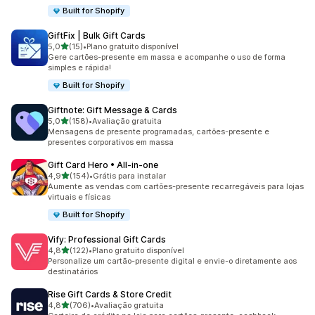
Built for Shopify
GiftFix | Bulk Gift Cards
de 5 estrelas
5,0
(15)
•
Plano gratuito disponível
15 avaliações ao todo
Gere cartões-presente em massa e acompanhe o uso de forma
simples e rápida!
Built for Shopify
Giftnote: Gift Message & Cards
de 5 estrelas
5,0
(158)
•
Avaliação gratuita
158 avaliações ao todo
Mensagens de presente programadas, cartões-presente e
presentes corporativos em massa
Gift Card Hero • All‑in‑one
de 5 estrelas
4,9
(154)
•
Grátis para instalar
154 avaliações ao todo
Aumente as vendas com cartões-presente recarregáveis para lojas
virtuais e físicas
Built for Shopify
Vify: Professional Gift Cards
de 5 estrelas
4,8
(122)
•
Plano gratuito disponível
122 avaliações ao todo
Personalize um cartão-presente digital e envie-o diretamente aos
destinatários
Rise Gift Cards & Store Credit
de 5 estrelas
4,8
(706)
•
Avaliação gratuita
706 avaliações ao todo