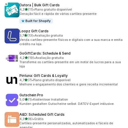
Datora | Bulk Gift Cards
de 5 estrelas
4,3
(11)
•
Plano gratuito disponível
11 avaliações ao todo
Geração fácil e rápida de vários cartões-presente
Built for Shopify
Loopz Gift Cards
de 5 estrelas
3,7
(13)
•
Avaliação gratuita
13 avaliações ao todo
Venda cartões-presente físicos e digitais com a sua marca e emita
crédito na loja.
GoGiftCards: Schedule & Send
de 5 estrelas
4,2
(19)
•
Avaliação gratuita
19 avaliações ao todo
Transforme os cartões-presente em um motor de lucros para a sua
loja
Pintuna: Gift Cards & Loyalty
de 5 estrelas
4,7
(7)
•
Plano gratuito disponível
7 avaliações ao todo
Melhore o engajamento dos clientes e gere receita incremental
Gutschein Pro
de 5 estrelas
5,0
(1)
•
Kostenlose Installation
1 avaliações ao todo
Kunden gestalten Gutscheine selbst. DATEV-Export inklusive.
A&D: Scheduled Gift Cards
de 5 estrelas
4,3
(8)
•
Grátis
8 avaliações ao todo
Cartões-presente personalizados, automatizados e fáceis de
agendar