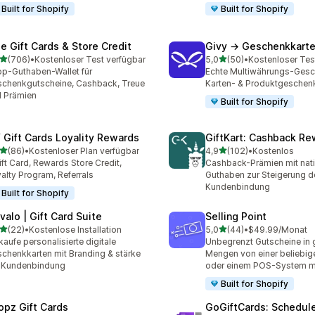
Built for Shopify
Built for Shopify
se Gift Cards & Store Credit
Givy → Geschenkkart
von 5 Sternen
von 5 Sternen
(706)
•
Kostenloser Test verfügbar
5,0
(50)
•
Kostenloser Tes
 Rezensionen insgesamt
50 Rezensionen insgesam
p-Guthaben-Wallet für
Echte Multiwährungs-Gesc
chenkgutscheine, Cashback, Treue
Karten- & Produktgeschen
 Prämien
Built for Shopify
 Gift Cards Loyality Rewards
GiftKart: Cashback Re
von 5 Sternen
von 5 Sternen
(86)
•
Kostenloser Plan verfügbar
4,9
(102)
•
Kostenlos
Rezensionen insgesamt
102 Rezensionen insgesa
ift Card, Rewards Store Credit,
Cashback-Prämien mit nat
alty Program, Referrals
Guthaben zur Steigerung d
Kundenbindung
Built for Shopify
valo | Gift Card Suite
Selling Point
von 5 Sternen
von 5 Sternen
(22)
•
Kostenlose Installation
5,0
(44)
•
$49.99/Monat
Rezensionen insgesamt
44 Rezensionen insgesam
kaufe personalisierte digitale
Unbegrenzt Gutscheine in
chenkkarten mit Branding & stärke
Mengen von einer beliebig
 Kundenbindung
oder einem POS-System mi
Built for Shopify
opz Gift Cards
GoGiftCards: Schedul