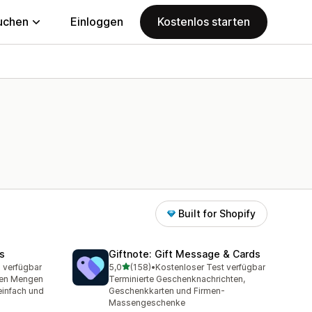
uchen
Einloggen
Kostenlos starten
Built for Shopify
ds
Giftnote: Gift Message & Cards
von 5 Sternen
 verfügbar
5,0
(158)
•
Kostenloser Test verfügbar
158 Rezensionen insgesamt
oßen Mengen
Terminierte Geschenknachrichten,
einfach und
Geschenkkarten und Firmen-
Massengeschenke