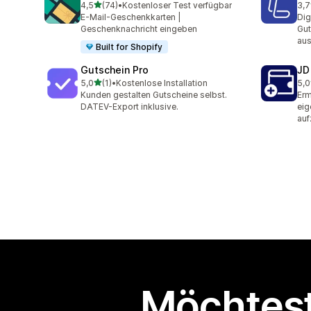
von 5 Sternen
4,5
(74)
•
Kostenloser Test verfügbar
3,7
74 Rezensionen insgesamt
13 
E-Mail-Geschenkkarten |
Dig
Geschenknachricht eingeben
Gut
aus
Built for Shopify
Gutschein Pro
JD
von 5 Sternen
5,0
(1)
•
Kostenlose Installation
5,0
1 Rezensionen insgesamt
1 R
Kunden gestalten Gutscheine selbst.
Erm
DATEV-Export inklusive.
eig
auf
Möchtest