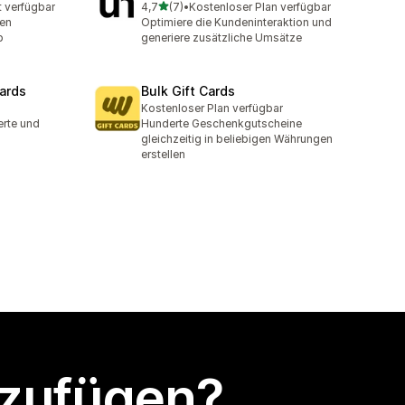
von 5 Sternen
t verfügbar
4,7
(7)
•
Kostenloser Plan verfügbar
7 Rezensionen insgesamt
nen
Optimiere die Kundeninteraktion und
p
generiere zusätzliche Umsätze
ards
Bulk Gift Cards
Kostenloser Plan verfügbar
erte und
Hunderte Geschenkgutscheine
gleichzeitig in beliebigen Währungen
erstellen
nzufügen?