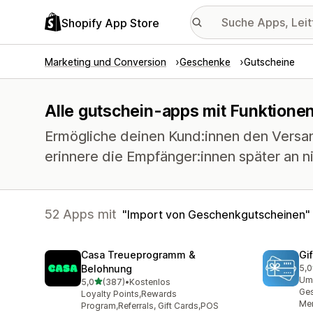
Shopify App Store
Marketing und Conversion
Geschenke
Gutscheine
Alle gutschein-apps mit Funktione
Ermögliche deinen Kund:innen den Versa
erinnere die Empfänger:innen später an n
52 Apps mit
Import von Geschenkgutscheinen
Casa Treueprogramm &
Gi
Belohnung
5,0
54 
Ums
von 5 Sternen
5,0
(387)
•
Kostenlos
387 Rezensionen insgesamt
Ges
Loyalty Points,Rewards
Men
Program,Referrals, Gift Cards,POS