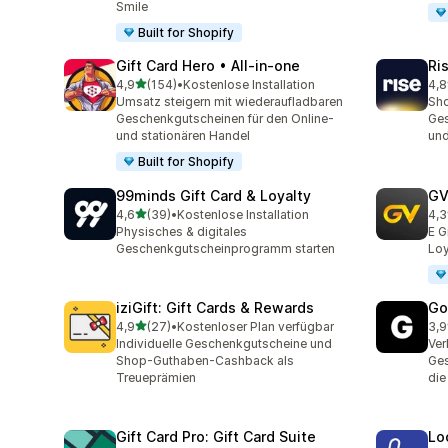
Smile
Built for Shopify
Gift Card Hero • All‑in‑one
Ri
von 5 Sternen
4,9
(154)
•
Kostenlose Installation
4,8
154 Rezensionen insgesamt
706
Umsatz steigern mit wiederaufladbaren
Sho
Geschenkgutscheinen für den Online-
Ges
und stationären Handel
und
Built for Shopify
99minds Gift Card & Loyalty
GV
von 5 Sternen
4,6
(39)
•
Kostenlose Installation
4,3
39 Rezensionen insgesamt
86 
Physisches & digitales
E G
Geschenkgutscheinprogramm starten
Loy
iziGift: Gift Cards & Rewards
Go
von 5 Sternen
4,9
(27)
•
Kostenloser Plan verfügbar
3,9
27 Rezensionen insgesamt
22 
Individuelle Geschenkgutscheine und
Ver
Shop-Guthaben-Cashback als
Ges
Treueprämien
die
Gift Card Pro: Gift Card Suite
Lo