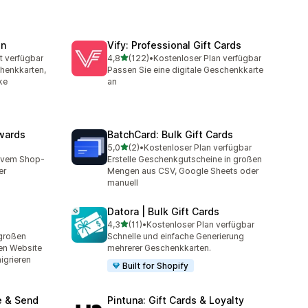
en
Vify: Professional Gift Cards
von 5 Sternen
t verfügbar
4,8
(122)
•
Kostenloser Plan verfügbar
t
122 Rezensionen insgesamt
henkkarten,
Passen Sie eine digitale Geschenkkarte
ke
an
wards
BatchCard: Bulk Gift Cards
von 5 Sternen
5,0
(2)
•
Kostenloser Plan verfügbar
mt
2 Rezensionen insgesamt
ivem Shop-
Erstelle Geschenkgutscheine in großen
er
Mengen aus CSV, Google Sheets oder
manuell
Datora | Bulk Gift Cards
von 5 Sternen
4,3
(11)
•
Kostenloser Plan verfügbar
t
11 Rezensionen insgesamt
 großen
Schnelle und einfache Generierung
en Website
mehrerer Geschenkkarten.
grieren
Built for Shopify
e & Send
Pintuna: Gift Cards & Loyalty