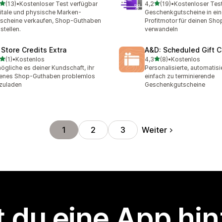
von 5 Sternen
von 5 Sternen
(13)
•
Kostenloser Test verfügbar
4,2
(19)
•
Kostenloser Tes
Rezensionen insgesamt
19 Rezensionen insgesamt
itale und physische Marken-
Geschenkgutscheine in ei
scheine verkaufen, Shop-Guthaben
Profitmotor für deinen Sho
stellen.
verwandeln
 Store Credits Extra
A&D: Scheduled Gift C
von 5 Sternen
von 5 Sternen
(1)
•
Kostenlos
4,3
(8)
•
Kostenlos
ezensionen insgesamt
8 Rezensionen insgesamt
ögliche es deiner Kundschaft, ihr
Personalisierte, automatisi
enes Shop-Guthaben problemlos
einfach zu terminierende
zuladen
Geschenkgutscheine
Weiter
1
2
3
 du eine App hi