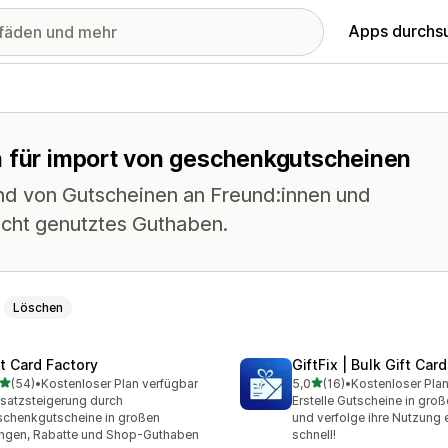
Apps durchs
n für import von geschenkgutscheinen
nd von Gutscheinen an Freund:innen und
icht genutztes Guthaben.
Löschen
ft Card Factory
GiftFix | Bulk Gift Car
von 5 Sternen
von 5 Sternen
(54)
•
Kostenloser Plan verfügbar
5,0
(16)
•
Kostenloser Plan
Rezensionen insgesamt
16 Rezensionen insgesamt
atzsteigerung durch
Erstelle Gutscheine in gr
chenkgutscheine in großen
und verfolge ihre Nutzung 
gen, Rabatte und Shop-Guthaben
schnell!