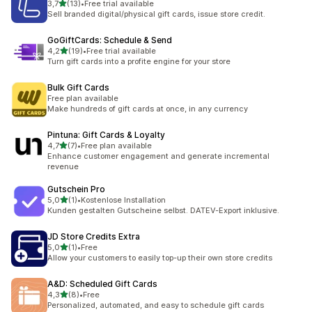
5 yıldız üzerinden
3,7
(13)
•
Free trial available
toplam 13 değerlendirme
Sell branded digital/physical gift cards, issue store credit.
GoGiftCards: Schedule & Send
5 yıldız üzerinden
4,2
(19)
•
Free trial available
toplam 19 değerlendirme
Turn gift cards into a profite engine for your store
Bulk Gift Cards
Free plan available
Make hundreds of gift cards at once, in any currency
Pintuna: Gift Cards & Loyalty
5 yıldız üzerinden
4,7
(7)
•
Free plan available
toplam 7 değerlendirme
Enhance customer engagement and generate incremental
revenue
Gutschein Pro
5 yıldız üzerinden
5,0
(1)
•
Kostenlose Installation
toplam 1 değerlendirme
Kunden gestalten Gutscheine selbst. DATEV-Export inklusive.
JD Store Credits Extra
5 yıldız üzerinden
5,0
(1)
•
Free
toplam 1 değerlendirme
Allow your customers to easily top-up their own store credits
A&D: Scheduled Gift Cards
5 yıldız üzerinden
4,3
(8)
•
Free
toplam 8 değerlendirme
Personalized, automated, and easy to schedule gift cards