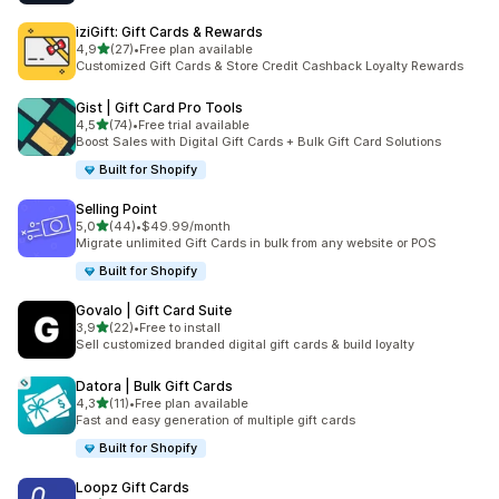
iziGift: Gift Cards & Rewards
5 yıldız üzerinden
4,9
(27)
•
Free plan available
toplam 27 değerlendirme
Customized Gift Cards & Store Credit Cashback Loyalty Rewards
Gist | Gift Card Pro Tools
5 yıldız üzerinden
4,5
(74)
•
Free trial available
toplam 74 değerlendirme
Boost Sales with Digital Gift Cards + Bulk Gift Card Solutions
Built for Shopify
Selling Point
5 yıldız üzerinden
5,0
(44)
•
$49.99/month
toplam 44 değerlendirme
Migrate unlimited Gift Cards in bulk from any website or POS
Built for Shopify
Govalo | Gift Card Suite
5 yıldız üzerinden
3,9
(22)
•
Free to install
toplam 22 değerlendirme
Sell customized branded digital gift cards & build loyalty
Datora | Bulk Gift Cards
5 yıldız üzerinden
4,3
(11)
•
Free plan available
toplam 11 değerlendirme
Fast and easy generation of multiple gift cards
Built for Shopify
Loopz Gift Cards