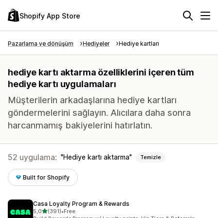
Shopify App Store
Pazarlama ve dönüşüm
Hediyeler
Hediye kartları
hediye kartı aktarma özelliklerini içeren tüm
hediye kartı uygulamaları
Müşterilerin arkadaşlarına hediye kartları
göndermelerini sağlayın. Alıcılara daha sonra
harcanmamış bakiyelerini hatırlatın.
52 uygulama:
Hediye kartı aktarma
Temizle
Built for Shopify
Casa Loyalty Program & Rewards
5 yıldız üzerinden
5,0
(391)
•
Free
toplam 391 değerlendirme