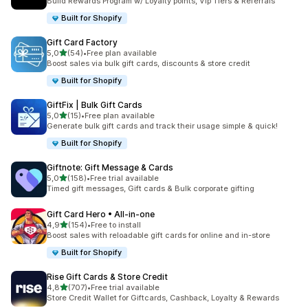
Build Rewards Program w/ Loyalty points, Vip Tiers & Referrals
Built for Shopify
Gift Card Factory
5 yıldız üzerinden
5,0
(54)
•
Free plan available
toplam 54 değerlendirme
Boost sales via bulk gift cards, discounts & store credit
Built for Shopify
GiftFix | Bulk Gift Cards
5 yıldız üzerinden
5,0
(15)
•
Free plan available
toplam 15 değerlendirme
Generate bulk gift cards and track their usage simple & quick!
Built for Shopify
Giftnote: Gift Message & Cards
5 yıldız üzerinden
5,0
(158)
•
Free trial available
toplam 158 değerlendirme
Timed gift messages, Gift cards & Bulk corporate gifting
Gift Card Hero • All‑in‑one
5 yıldız üzerinden
4,9
(154)
•
Free to install
toplam 154 değerlendirme
Boost sales with reloadable gift cards for online and in-store
Built for Shopify
Rise Gift Cards & Store Credit
5 yıldız üzerinden
4,8
(707)
•
Free trial available
toplam 707 değerlendirme
Store Credit Wallet for Giftcards, Cashback, Loyalty & Rewards