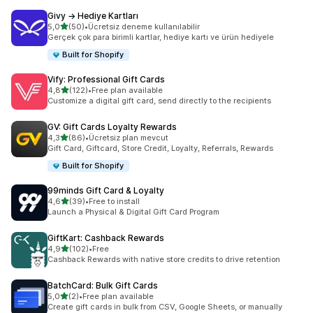
Givy → Hediye Kartları
5 yıldız üzerinden
5,0
(50)
•
Ücretsiz deneme kullanılabilir
toplam 50 değerlendirme
Gerçek çok para birimli kartlar, hediye kartı ve ürün hediyele
Built for Shopify
Vify: Professional Gift Cards
5 yıldız üzerinden
4,8
(122)
•
Free plan available
toplam 122 değerlendirme
Customize a digital gift card, send directly to the recipients
GV: Gift Cards Loyalty Rewards
5 yıldız üzerinden
4,3
(86)
•
Ücretsiz plan mevcut
toplam 86 değerlendirme
Gift Card, Giftcard, Store Credit, Loyalty, Referrals, Rewards
Built for Shopify
99minds Gift Card & Loyalty
5 yıldız üzerinden
4,6
(39)
•
Free to install
toplam 39 değerlendirme
Launch a Physical & Digital Gift Card Program
GiftKart: Cashback Rewards
5 yıldız üzerinden
4,9
(102)
•
Free
toplam 102 değerlendirme
Cashback Rewards with native store credits to drive retention
BatchCard: Bulk Gift Cards
5 yıldız üzerinden
5,0
(2)
•
Free plan available
toplam 2 değerlendirme
Create gift cards in bulk from CSV, Google Sheets, or manually